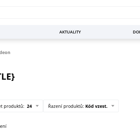
AKTUALITY
DOP
deon
TLE}
et produktů
:
24
Řazení produktů
:
Kód vzest.
ení