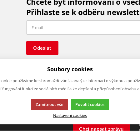
Chcete být informováni o vše
Přihlaste se k odběru newslett
Odeslat
Soubory cookies
cookie používáme ke shromažďování a analýze informací o výkonu a použív
ní fungování funkcí ze sociálních médií a ke zlepšení a přizpůsobení obsahu a
O FIRMĚ
NAPIŠTE NÁM
O nás
Chcete nám něco sdělit o našic
Zamítnout vše
Povolit cookies
Kontakty
produktech nebo e-shopu?
Nastavení cookies
Neváhejte napsat.
Chci napsat zprávu