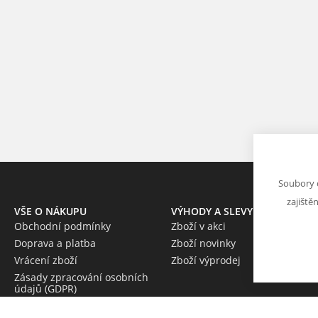
Soubory 
zajiště
VŠE O NÁKUPU
VÝHODY A SLEVY
Obchodní podmínky
Zboží v akci
Doprava a platba
Zboží novinky
Vrácení zboží
Zboží výprodej
Zásady zpracování osobních
údajů (GDPR)