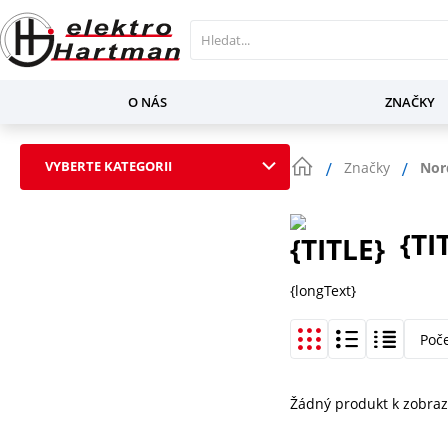
O NÁS
ZNAČKY
VYBERTE KATEGORII
Značky
Nor
{TI
{longText}
Poč
Žádný produkt k zobraz