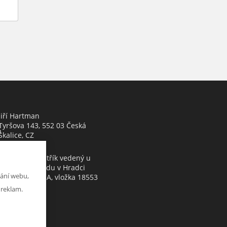
Jiří Hartman
Tyršova 143, 552 03 Česká
h
Skalice, CZ
Obchodní rejstřík vedený u
Krajského soudu v Hradci
ání webu,
Králové, oddíl A, vložka 18553
 reklam.