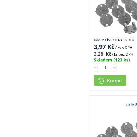
Kód 1: ČÍSLO 0 NA SVODY
3,97
Kč
/ ks
s DPH
3,28
Kč
/ ks bez DPH
Skladem
(123 ks)
Koupit
číslo 