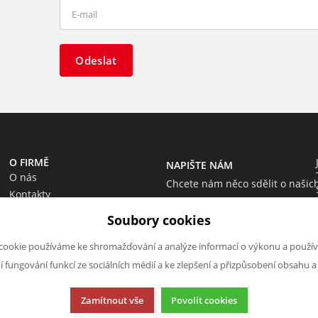
Odeslat
O FIRMĚ
NAPIŠTE NÁM
O nás
Chcete nám něco sdělit o našic
Kontakty
produktech nebo e-shopu?
Soubory cookies
Neváhejte napsat.
Chci napsat zprávu
cookie používáme ke shromažďování a analýze informací o výkonu a použív
ní fungování funkcí ze sociálních médií a ke zlepšení a přizpůsobení obsahu a
Zamítnout vše
Povolit cookies