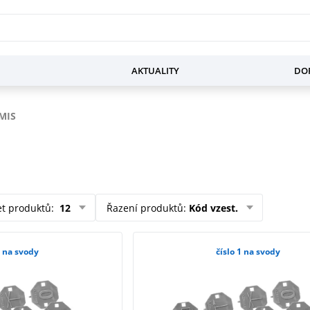
AKTUALITY
DOP
MIS
et produktů
:
12
Řazení produktů
:
Kód vzest.
0 na svody
číslo 1 na svody