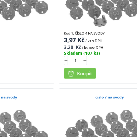
Kód 1: ČÍSLO 4 NA SVODY
3,97
Kč
/ ks
s DPH
3,28
Kč
/ ks bez DPH
Skladem
(107 ks)
Koupit
6 na svody
číslo 7 na svody