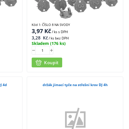
Kód 1: ČÍSLO 8 NA SVODY
3,97
Kč
/ ks
s DPH
3,28
Kč
/ ks bez DPH
Skladem
(176 ks)
Koupit
DJ 4d
držák jímací tyče na střešní krov DJ 4h