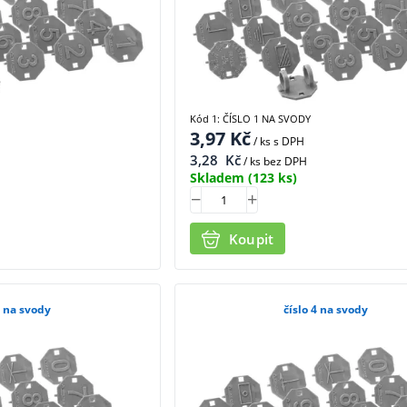
Kód 1: ČÍSLO 1 NA SVODY
3,97
Kč
/ ks
s DPH
3,28
Kč
/ ks bez DPH
Skladem
(123 ks)
Koupit
3 na svody
číslo 4 na svody