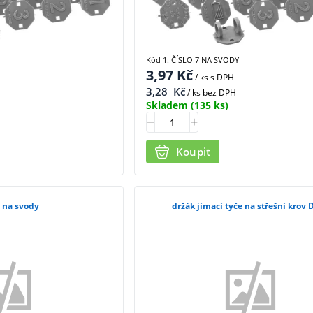
Kód 1: ČÍSLO 7 NA SVODY
3,97
Kč
/ ks
s DPH
3,28
Kč
/ ks bez DPH
Skladem
(135 ks)
Koupit
9 na svody
držák jímací tyče na střešní krov 