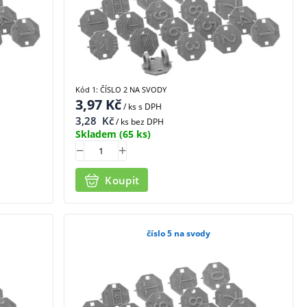
Kód 1: ČÍSLO 2 NA SVODY
3,97
Kč
/ ks
s DPH
3,28
Kč
/ ks bez DPH
Skladem
(65 ks)
Koupit
číslo 5 na svody