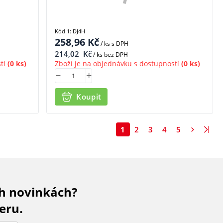
Kód 1: DJ4H
258,96
Kč
/ ks
s DPH
214,02
Kč
/ ks bez DPH
tí
(0 ks)
Zboží je na objednávku s dostupností
(0 ks)
Koupit
1
2
3
4
5
ch novinkách?
eru.