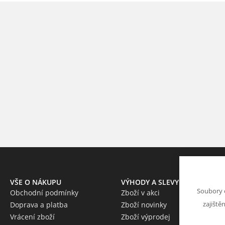
VŠE O NÁKUPU
VÝHODY A SLEVY
Soubory 
Obchodní podmínky
Zboží v akci
zajiště
Doprava a platba
Zboží novinky
Vrácení zboží
Zboží výprodej