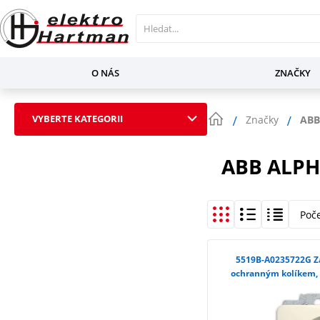
O NÁS
ZNAČKY
VYBERTE KATEGORII
Značky
ABB
ABB ALPH
Poč
5519B-A0235722G Zásuvka jednonásobná s
ochranným kolíkem, s