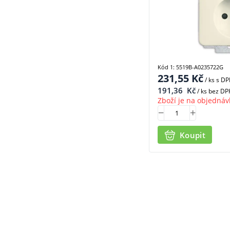
Kód 1: 5519B-A0235722G
231,55
Kč
/ ks
s D
191,36
Kč
/ ks bez DP
Zboží je na objednáv
Koupit