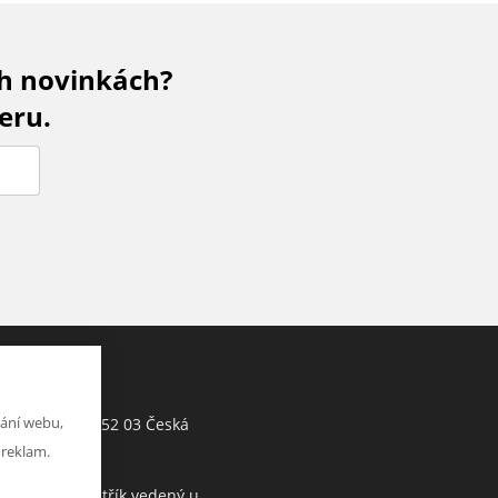
ch novinkách?
eru.
Jiří Hartman
ání webu,
Tyršova 143, 552 03 Česká
h
Skalice, CZ
 reklam.
Obchodní rejstřík vedený u