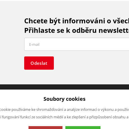
Chcete být informováni o vše
Přihlaste se k odběru newslett
Odeslat
Soubory cookies
O FIRMĚ
NAPIŠTE NÁM
cookie používáme ke shromažďování a analýze informací o výkonu a použív
O nás
Chcete nám něco sdělit o našic
ní fungování funkcí ze sociálních médií a ke zlepšení a přizpůsobení obsahu a
Kontakty
produktech nebo e-shopu?
Neváhejte napsat.