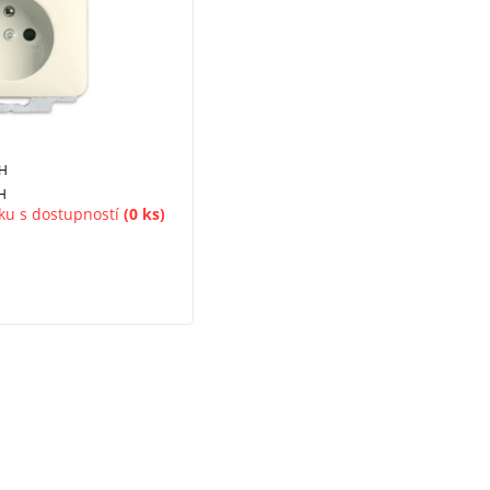
PH
H
ku s dostupností
(0 ks)