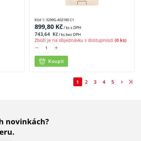
Kód 1: 3299G-A02180 C1
899,80
Kč
/ ks
s DPH
743,64
Kč
/ ks bez DPH
Zboží je na objednávku s dostupností
(0 ks)
Koupit
1
2
3
4
5
ch novinkách?
eru.