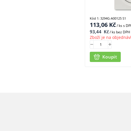
Kód 1: 3294G-A00125 S1
113,06
Kč
/ ks
s D
93,44
Kč
/ ks bez DPH
Zboží je na objednáv
Koupit