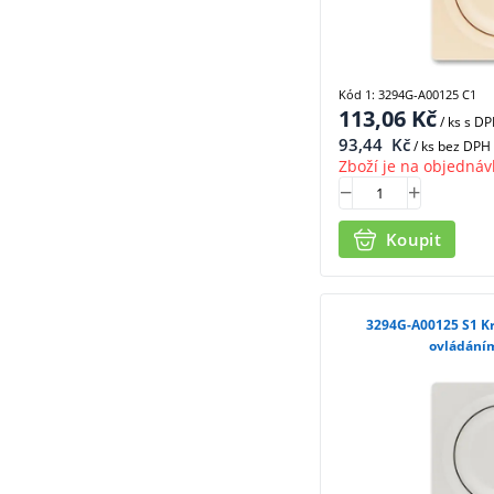
Kód 1: 3294G-A00125 C1
113,06
Kč
/ ks
s D
93,44
Kč
/ ks bez DPH
Zboží je na objednáv
Koupit
3294G-A00125 S1 Kryt stmívače s otočným
ovládáním