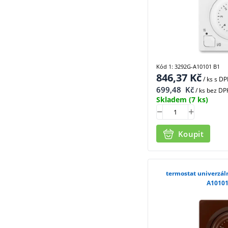
Kód 1: 3292G-A10101 B1
846,37
Kč
/ ks
s D
699,48
Kč
/ ks bez DP
Skladem
(7 ks)
Koupit
termostat univerzál
A10101