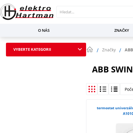
O NÁS
ZNAČKY
VYBERTE KATEGORII
Značky
ABB
ABB SWIN
Poč
termostat univerzál
A1010