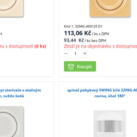
Kód 1: 3294G-A00125 D1
113,06
Kč
PH
/ ks
s DPH
93,44
Kč
/ ks bez DPH
ku s dostupností
(0 ks)
Zboží je na objednávku s dostupnos
Koupit
spínač pohybový SWING bílá 3299G-A
, světle šedá
rovina, úhel 180°