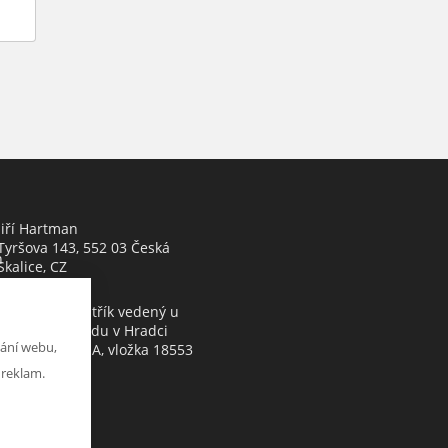
Jiří Hartman
Tyršova 143, 552 03 Česká
h
Skalice, CZ
Obchodní rejstřík vedený u
Krajského soudu v Hradci
ání webu,
Králové, oddíl A, vložka 18553
 reklam.