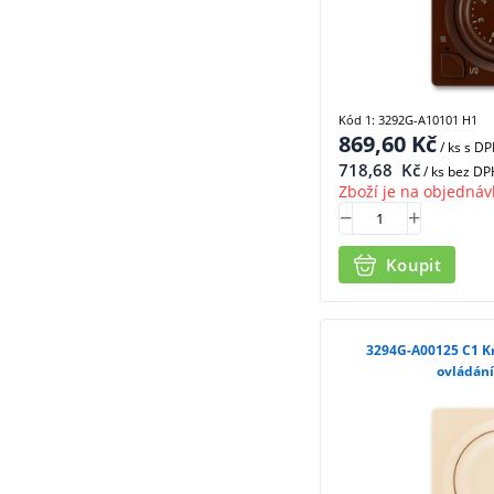
Kód 1: 3292G-A10101 H1
869,60
Kč
/ ks
s D
718,68
Kč
/ ks bez DP
Zboží je na objednáv
Koupit
3294G-A00125 C1 Kryt stmívače s otočným
ovládán