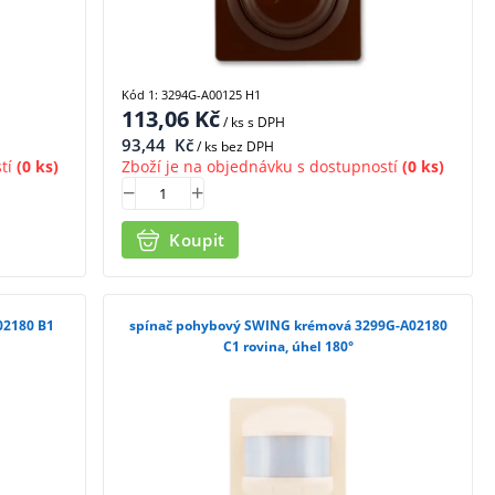
Kód 1: 3294G-A00125 H1
113,06
Kč
/ ks
s DPH
93,44
Kč
/ ks bez DPH
tí
(0 ks)
Zboží je na objednávku s dostupností
(0 ks)
Koupit
02180 B1
spínač pohybový SWING krémová 3299G-A02180
C1 rovina, úhel 180°