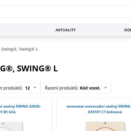
AKTUALITY
DOP
 Swing®, Swing® L
G®, SWING® L
et produktů
:
12
Řazení produktů
:
Kód vzest.
ní otočný SWING 3292G-
termostat univerzální otočný SWING
1 B1 bílá
A10101 C1 krémová