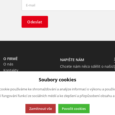
Odeslat
O FIRMĚ
NAPIŠTE NÁM
O nás
Chcete nám něco sdělit o našic
Kontakty
produktech nebo e-shopu?
Soubory cookies
Neváhejte napsat.
Chci napsat zprávu
cookie používáme ke shromažďování a analýze informací o výkonu a použív
ní fungování funkcí ze sociálních médií a ke zlepšení a přizpůsobení obsahu a
Zamítnout vše
Povolit cookies