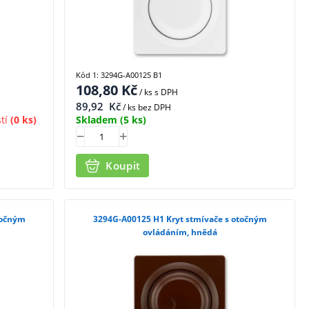
Kód 1: 3294G-A00125 B1
108,80
Kč
/ ks
s DPH
89,92
Kč
/ ks bez DPH
tí
(0 ks)
Skladem
(5 ks)
Koupit
3294G-A00125 H1 Kryt stmívače s otočným
ovládáním, hnědá