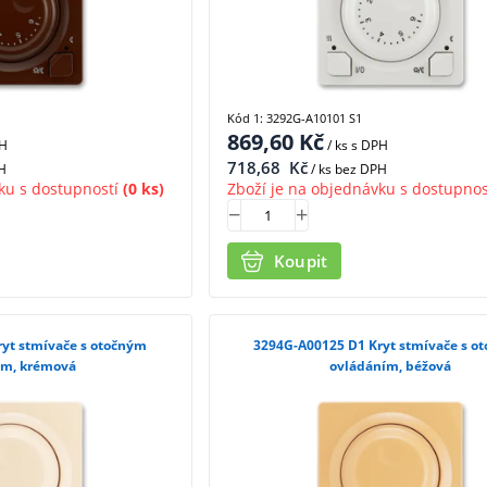
Kód 1: 3292G-A10101 S1
869,60
Kč
PH
/ ks
s DPH
718,68
Kč
H
/ ks bez DPH
ku s dostupností
(0 ks)
Zboží je na objednávku s dostupnos
Koupit
3294G-A00125 D1 Kryt stmívače s otočným
ím, krémová
ovládáním, béžová