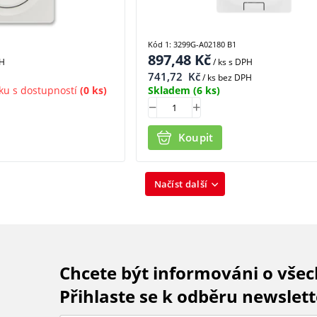
Kód 1: 3299G-A02180 B1
897,48
Kč
PH
/ ks
s DPH
741,72
Kč
/ ks bez DPH
ku s dostupností
(0 ks)
Skladem
(6 ks)
Koupit
Načíst další
Chcete být informováni o vše
Přihlaste se k odběru newslett