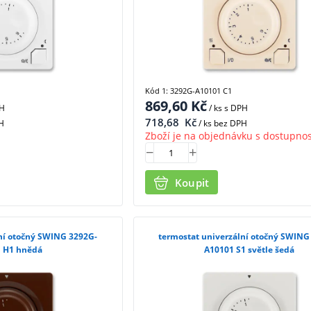
Kód 1: 3292G-A10101 C1
869,60
Kč
PH
/ ks
s DPH
718,68
Kč
H
/ ks bez DPH
Zboží je na objednávku s dostupnos
Koupit
ní otočný SWING 3292G-
termostat univerzální otočný SWING
 H1 hnědá
A10101 S1 světle šedá