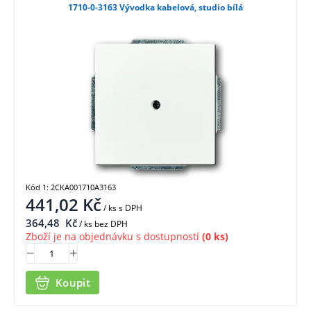
1710-0-3163 Vývodka kabelová, studio bílá
Kód 1: 2CKA001710A3163
441,02
Kč
/ ks
s DPH
364,48
Kč
/ ks bez DPH
Zboží je na objednávku s dostupností
(0 ks)
Koupit