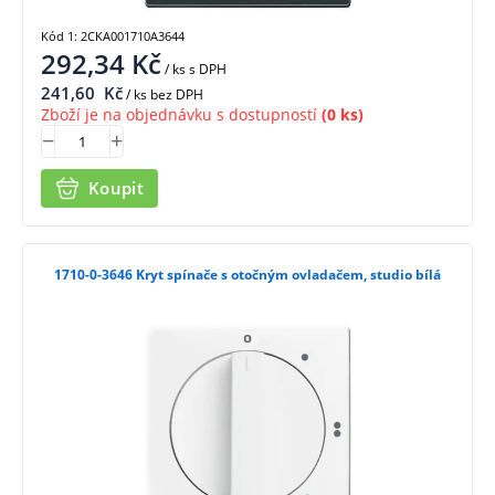
Kód 1: 2CKA001710A3644
292,34
Kč
/ ks
s DPH
241,60
Kč
/ ks bez DPH
Zboží je na objednávku s dostupností
(0 ks)
Koupit
1710-0-3646 Kryt spínače s otočným ovladačem, studio bílá