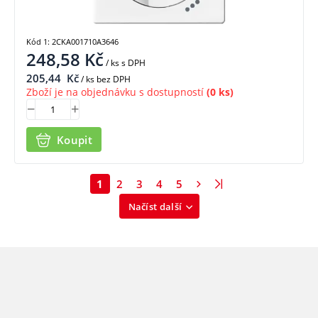
Kód 1: 2CKA001710A3646
248,58
Kč
/ ks
s DPH
205,44
Kč
/ ks bez DPH
Zboží je na objednávku s dostupností
(0 ks)
Koupit
1
2
3
4
5
Načíst další