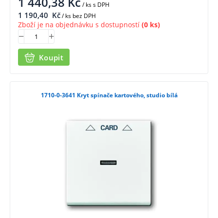
1 440,38
Kč
/ ks
s DPH
1 190,40
Kč
/ ks bez DPH
Zboží je na objednávku s dostupností
(0 ks)
Koupit
1710-0-3641 Kryt spínače kartového, studio bílá