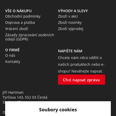
VŠE O NÁKUPU
VÝHODY A SLEVY
Obchodní podmínky
Zboží v akci
Doprava a platba
Zboží novinky
Vrácení zboží
Zboží výprodej
Zásady zpracování osobních
údajů (GDPR)
O FIRMĚ
NAPIŠTE NÁM
O nás
Chcete nám něco sdělit o
Kontakty
našich produktech nebo e-
shopu? Neváhejte napsat.
Chci napsat zprávu
Jiří Hartman
Tyršova 143, 552 03 Česká
Skalice, CZ
Soubory cookies
Obchodní rejstřík vedený u