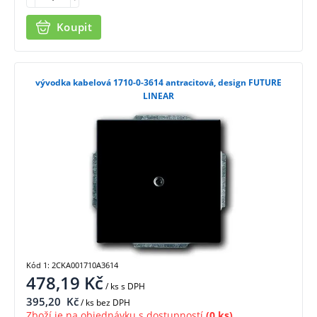
Koupit
vývodka kabelová 1710-0-3614 antracitová, design FUTURE
LINEAR
Kód 1: 2CKA001710A3614
478,19
Kč
/ ks
s DPH
395,20
Kč
/ ks bez DPH
Zboží je na objednávku s dostupností
(0 ks)