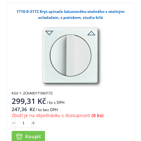
1710-0-3172 Kryt spínače žaluziového otočného s otočným
ovladačem, s potiskem, studio bílá
Kód 1: 2CKA001710A3172
299,31
Kč
/ ks
s DPH
247,36
Kč
/ ks bez DPH
Zboží je na objednávku s dostupností
(0 ks)
Koupit