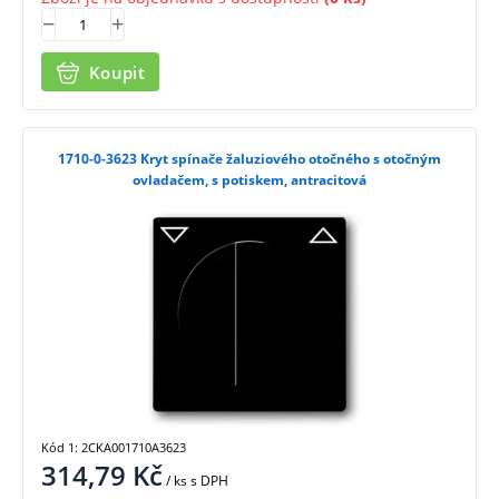
Koupit
1710-0-3623 Kryt spínače žaluziového otočného s otočným
ovladačem, s potiskem, antracitová
Kód 1: 2CKA001710A3623
314,79
Kč
/ ks
s DPH