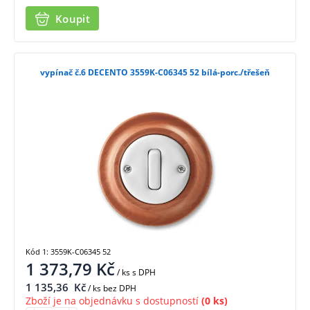
Koupit
vypínač č.6 DECENTO 3559K-C06345 52 bílá-porc./třešeň
Kód 1: 3559K-C06345 52
1 373,79
Kč
/ ks
s DPH
1 135,36
Kč
/ ks bez DPH
Zboží je na objednávku s dostupností
(0 ks)