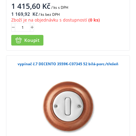
1 415,60
Kč
/ ks
s DPH
1 169,92
Kč
/ ks bez DPH
Zboží je na objednávku s dostupností
(0 ks)
Koupit
vypínač č.7 DECENTO 3559K-C07345 52 bílá-porc./třešeň