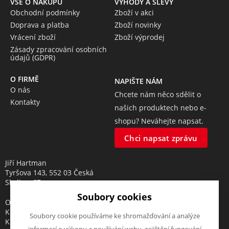
VŠE O NÁKUPU
VÝHODY A SLEVY
Obchodní podmínky
Zboží v akci
Doprava a platba
Zboží novinky
Vrácení zboží
Zboží výprodej
Zásady zpracování osobních
údajů (GDPR)
O FIRMĚ
NAPIŠTE NÁM
O nás
Chcete nám něco sdělit o
Kontakty
našich produktech nebo e-
shopu? Neváhejte napsat.
Chci napsat zprávu
Jiří Hartman
Tyršova 143, 552 03 Česká
Skalice, CZ
Soubory cookies
Obchodní rejstřík vedený u
Krajského soudu v Hradci
Soubory cookie používáme ke shromažďování a analýze
Králové, oddíl A, vložka 18553