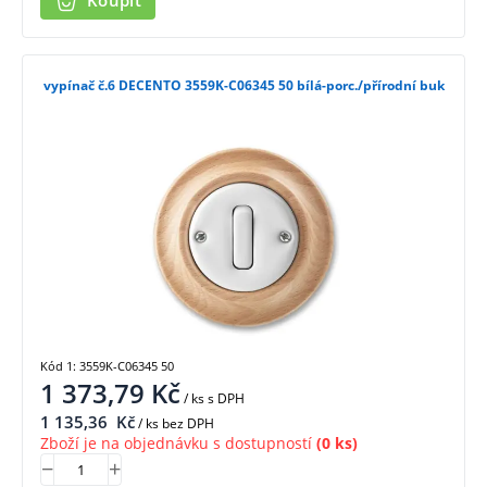
Koupit
vypínač č.6 DECENTO 3559K-C06345 50 bílá-porc./přírodní buk
Kód 1: 3559K-C06345 50
1 373,79
Kč
/ ks
s DPH
1 135,36
Kč
/ ks bez DPH
Zboží je na objednávku s dostupností
(0 ks)