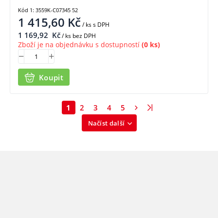
Kód 1: 3559K-C07345 52
1 415,60
Kč
/ ks
s DPH
1 169,92
Kč
/ ks bez DPH
Zboží je na objednávku s dostupností
(0 ks)
Koupit
1
2
3
4
5
Načíst další