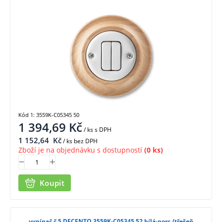
Kód 1: 3559K-C05345 50
1 394,69
Kč
/ ks
s DPH
1 152,64
Kč
/ ks bez DPH
Zboží je na objednávku s dostupností
(0 ks)
Koupit
vypínač č.5 DECENTO 3559K-C05345 52 bílá-porc./třešeň