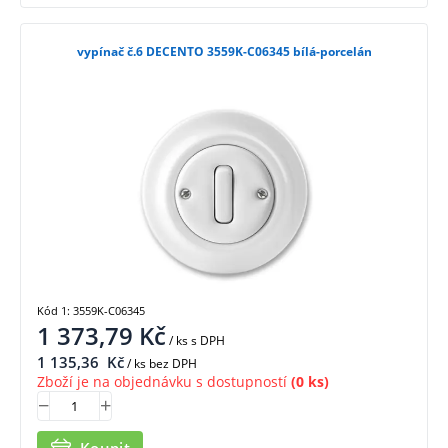
vypínač č.6 DECENTO 3559K-C06345 bílá-porcelán
Kód 1: 3559K-C06345
1 373,79
Kč
/ ks
s DPH
1 135,36
Kč
/ ks bez DPH
Zboží je na objednávku s dostupností
(0 ks)