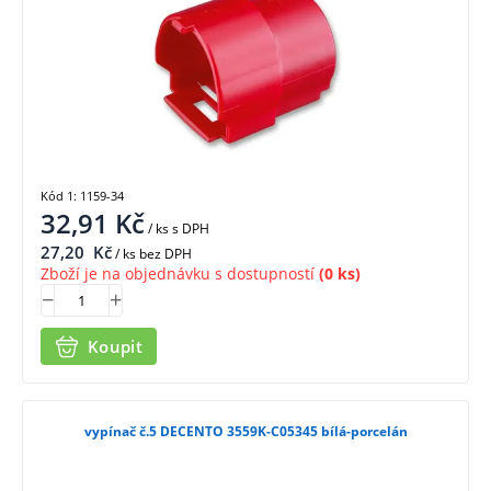
Kód 1: 1159-34
32,91
Kč
/ ks
s DPH
27,20
Kč
/ ks bez DPH
Zboží je na objednávku s dostupností
(0 ks)
Koupit
vypínač č.5 DECENTO 3559K-C05345 bílá-porcelán