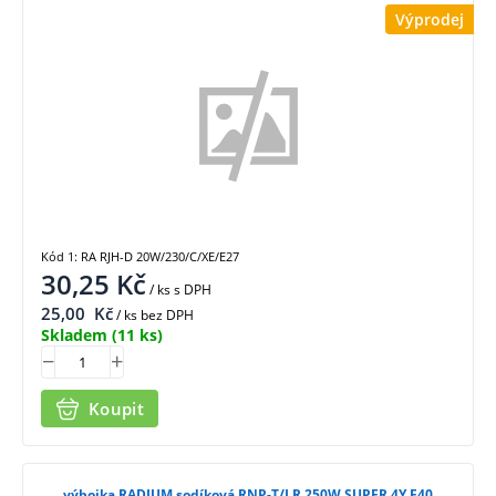
Výprodej
Kód 1: RA RJH-D 20W/230/C/XE/E27
30,25
Kč
/ ks
s DPH
25,00
Kč
/ ks bez DPH
Skladem
(11 ks)
Koupit
výbojka RADIUM sodíková RNP-T/LR 250W SUPER 4Y E40