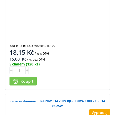
Kód 1: RA RJH-A 30W/230/C/XE/E27
18,15
Kč
/ ks
s DPH
15,00
Kč
/ ks bez DPH
Skladem
(120 ks)
Koupit
žárovka iluminační RA 20W E14 230V RJH-D 20W/230/C/XE/E14
za 25W
Výprodej