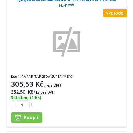
FLH1***
Výprodej
Kód 1: RA RNP-T/LR 250W SUPER 4Y E40
305,53
Kč
/ ks
s DPH
252,50
Kč
/ ks bez DPH
Skladem
(1 ks)
Koupit