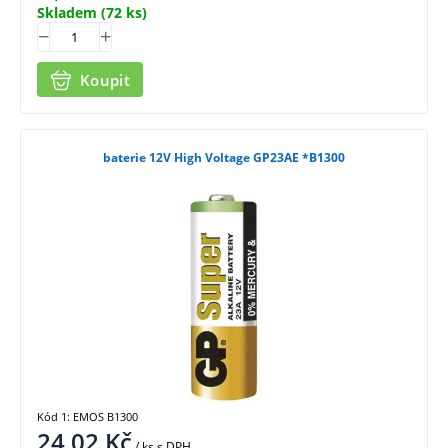
Skladem
(72 ks)
Koupit
baterie 12V High Voltage GP23AE *B1300
Kód 1: EMOS B1300
24,02
Kč
/ ks
s DPH