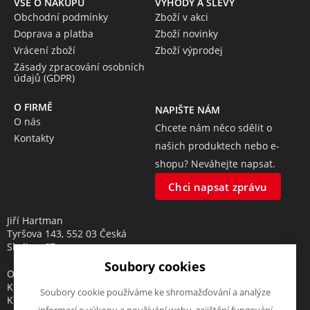
VŠE O NÁKUPU
VÝHODY A SLEVY
Obchodní podmínky
Zboží v akci
Doprava a platba
Zboží novinky
Vrácení zboží
Zboží výprodej
Zásady zpracování osobních
údajů (GDPR)
O FIRMĚ
NAPIŠTE NÁM
O nás
Chcete nám něco sdělit o
Kontakty
našich produktech nebo e-
shopu? Neváhejte napsat.
Chci napsat zprávu
Jiří Hartman
Tyršova 143, 552 03 Česká
Skalice, CZ
Soubory cookies
Obchodní rejstřík vedený u
Krajského soudu v Hradci
Soubory cookie používáme ke shromažďování a analýze
Králové, oddíl A, vložka 18553