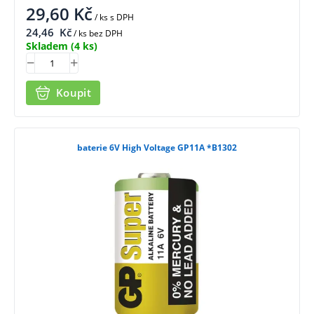
29,60
Kč
/ ks
s DPH
24,46
Kč
/ ks bez DPH
Skladem
(4 ks)
Koupit
baterie 6V High Voltage GP11A *B1302