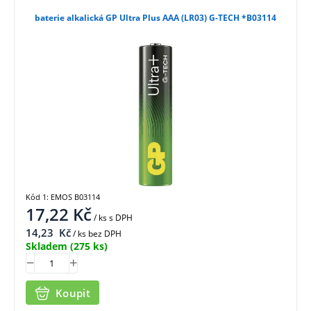
baterie alkalická GP Ultra Plus AAA (LR03) G-TECH *B03114
Kód 1: EMOS B03114
17,22
Kč
/ ks
s DPH
14,23
Kč
/ ks bez DPH
Skladem
(275 ks)
Koupit