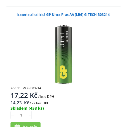
baterie alkalická GP Ultra Plus AA (LR6) G-TECH B03214
Kód 1: EMOS B03214
17,22
Kč
/ ks
s DPH
14,23
Kč
/ ks bez DPH
Skladem
(458 ks)