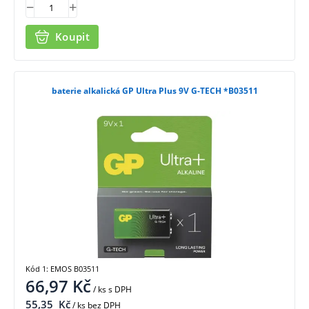
Koupit
baterie alkalická GP Ultra Plus 9V G-TECH *B03511
Kód 1: EMOS B03511
66,97
Kč
/ ks
s DPH
55,35
Kč
/ ks bez DPH