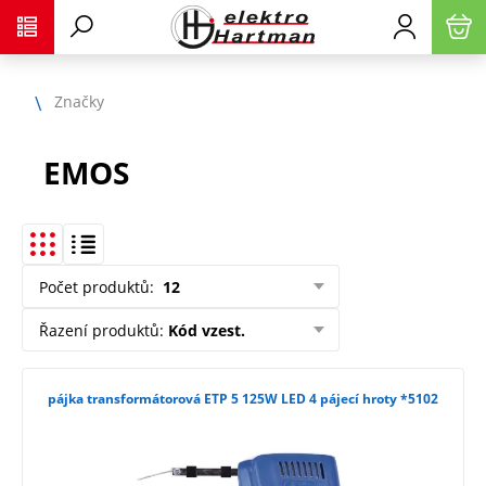
Značky
EMOS
Počet produktů
:
12
Řazení produktů
:
Kód vzest.
pájka transformátorová ETP 5 125W LED 4 pájecí hroty *5102