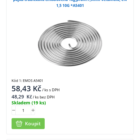
1,5 10G *A5401
Kód 1: EMOS A5401
58,43
Kč
/ ks
s DPH
48,29
Kč
/ ks bez DPH
Skladem
(19 ks)
Koupit