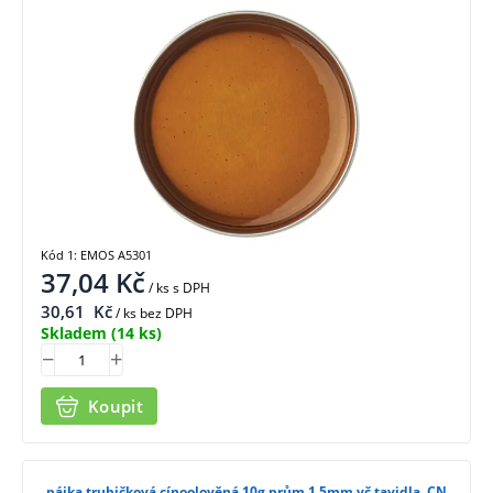
Kód 1: EMOS A5301
37,04
Kč
/ ks
s DPH
30,61
Kč
/ ks bez DPH
Skladem
(14 ks)
Koupit
pájka trubičková cínoolověná 10g,prům.1,5mm vč.tavidla, CN