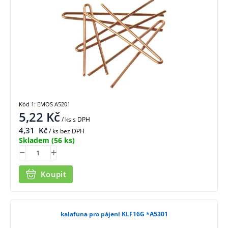
Kód 1: EMOS A5201
5,22
Kč
/ ks
s DPH
4,31
Kč
/ ks bez DPH
Skladem
(56 ks)
Koupit
kalafuna pro pájení KLF16G *A5301