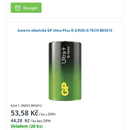
Koupit
baterie alkalická GP Ultra Plus D (LR20) G-TECH B03412
Kód 1: EMOS B03412
53,58
Kč
/ ks
s DPH
44,28
Kč
/ ks bez DPH
Skladem
(20 ks)