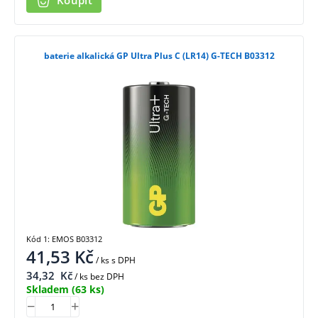
Koupit
baterie alkalická GP Ultra Plus C (LR14) G-TECH B03312
Kód 1: EMOS B03312
41,53
Kč
/ ks
s DPH
34,32
Kč
/ ks bez DPH
Skladem
(63 ks)