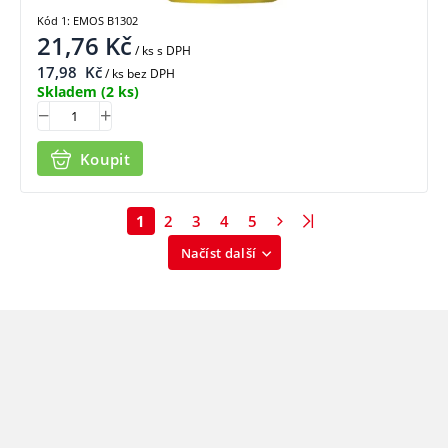
Kód 1: EMOS B1302
21,76
Kč
/ ks
s DPH
17,98
Kč
/ ks bez DPH
Skladem
(2 ks)
Koupit
1
2
3
4
5
Načíst další