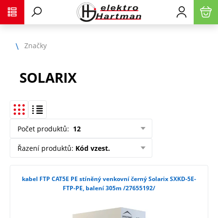
Značky
SOLARIX
Počet produktů
:
12
Řazení produktů
:
Kód vzest.
kabel FTP CAT5E PE stíněný venkovní černý Solarix SXKD-5E-
FTP-PE, balení 305m /27655192/