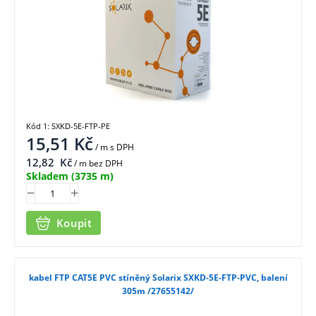
Kód 1: SXKD-5E-FTP-PE
15,51
Kč
/ m
s DPH
12,82
Kč
/ m bez DPH
Skladem
(3735 m)
Koupit
kabel FTP CAT5E PVC stíněný Solarix SXKD-5E-FTP-PVC, balení
305m /27655142/