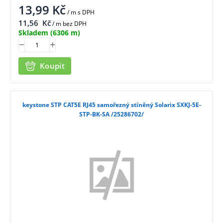
13,99
Kč
/ m
s DPH
11,56
Kč
/ m bez DPH
Skladem
(6306 m)
Koupit
keystone STP CAT5E RJ45 samořezný stíněný Solarix SXKJ-5E-
STP-BK-SA /25286702/