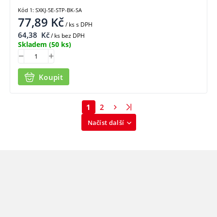
Kód 1: SXKJ-5E-STP-BK-SA
77,89
Kč
/ ks
s DPH
64,38
Kč
/ ks bez DPH
Skladem
(50 ks)
Koupit
1
2
Načíst další