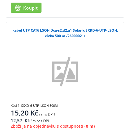
Koupit
kabel UTP CAT6 LSOH Dca-s2,d2,a1 Solarix SXKD-6-UTP-LSOH,
cívka 500 m /26000021/
Kód 1: SXKD-6-UTP-LSOH 500M
15,20
Kč
/ m
s DPH
12,57
Kč
/ m bez DPH
Zboží je na objednávku s dostupností
(0 m)