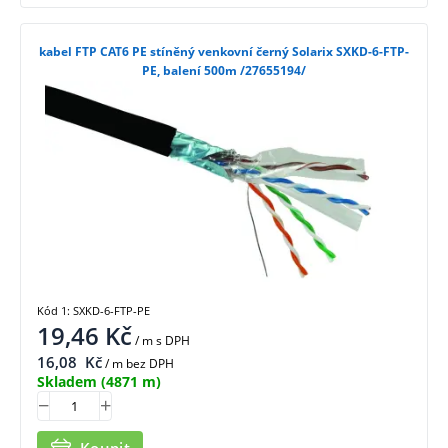
kabel FTP CAT6 PE stíněný venkovní černý Solarix SXKD-6-FTP-
PE, balení 500m /27655194/
Kód 1: SXKD-6-FTP-PE
19,46
Kč
/ m
s DPH
16,08
Kč
/ m bez DPH
Skladem
(4871 m)