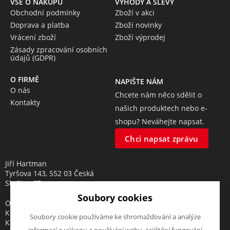
VŠE O NÁKUPU
VÝHODY A SLEVY
Obchodní podmínky
Zboží v akci
Doprava a platba
Zboží novinky
Vrácení zboží
Zboží výprodej
Zásady zpracování osobních
údajů (GDPR)
O FIRMĚ
NAPIŠTE NÁM
O nás
Chcete nám něco sdělit o
Kontakty
našich produktech nebo e-
shopu? Neváhejte napsat.
Chci napsat zprávu
Jiří Hartman
Tyršova 143, 552 03 Česká
Skalice, CZ
Soubory cookies
Obchodní rejstřík vedený u
Krajského soudu v Hradci
Soubory cookie používáme ke shromažďování a analýze
Králové, oddíl A, vložka 18553