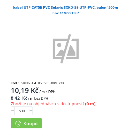
kabel UTP CAT5E PVC Solarix SXKD-5E-UTP-PVC, balení 500m
box /27655150/
Kód 1: SXKD-5E-UTP-PVC 500MBOX
10,19
Kč
/ m
s DPH
8,42
Kč
/ m bez DPH
Zboží je na objednávku s dostupností
(0 m)
Koupit