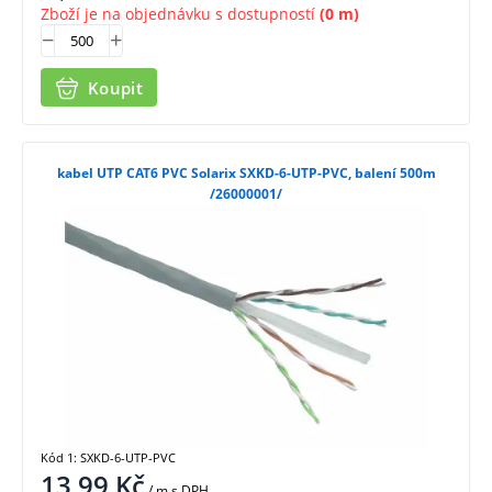
Zboží je na objednávku s dostupností
(0 m)
Koupit
kabel UTP CAT6 PVC Solarix SXKD-6-UTP-PVC, balení 500m
/26000001/
Kód 1: SXKD-6-UTP-PVC
13,99
Kč
/ m
s DPH