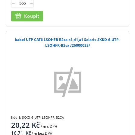
Koupit
kabel UTP CAT6 LSOHFR B2ca-s1,d1,a1 Solarix SXKD-6-UTP-
LSOHFR-B2ca /26000033/
Kód 1: SXKD-6-UTP-LSOHFR-B2CA
20,22
Kč
/ m
s DPH
16,71
Kč
/ m bez DPH