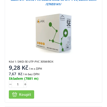
/27655141/
Kód 1: SXKD-5E-UTP-PVC 305M/BOX
9,28
Kč
/ m
s DPH
7,67
Kč
/ m bez DPH
Skladem
(7881 m)
Koupit