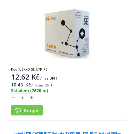
Kód 1: SXKD-5E-UTP-PE
12,62
Kč
/ m
s DPH
10,43
Kč
/ m bez DPH
Skladem
(7620 m)
Koupit
kabel UTP CAT5E PVC Solarix SXKD-5E-UTP-PVC, balení 305m