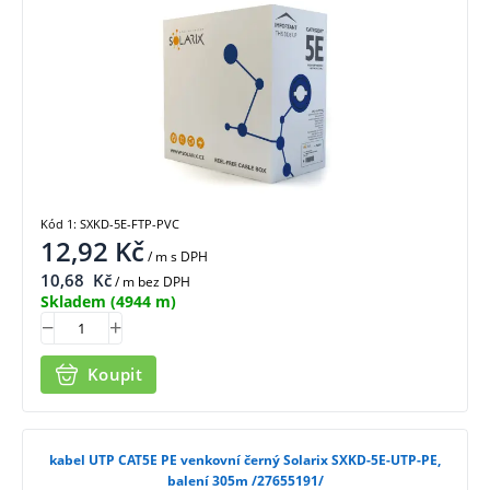
Kód 1: SXKD-5E-FTP-PVC
12,92
Kč
/ m
s DPH
10,68
Kč
/ m bez DPH
Skladem
(4944 m)
Koupit
kabel UTP CAT5E PE venkovní černý Solarix SXKD-5E-UTP-PE,
balení 305m /27655191/