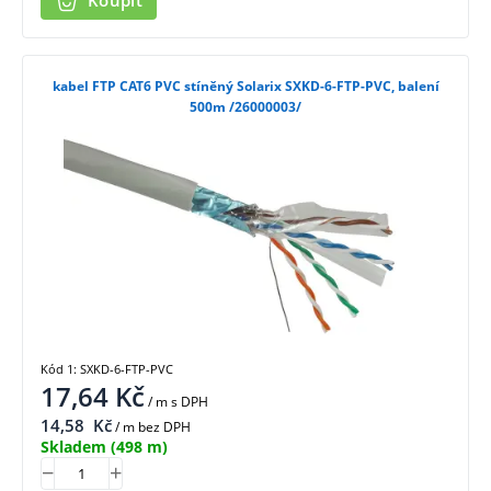
Koupit
kabel FTP CAT6 PVC stíněný Solarix SXKD-6-FTP-PVC, balení
500m /26000003/
Kód 1: SXKD-6-FTP-PVC
17,64
Kč
/ m
s DPH
14,58
Kč
/ m bez DPH
Skladem
(498 m)