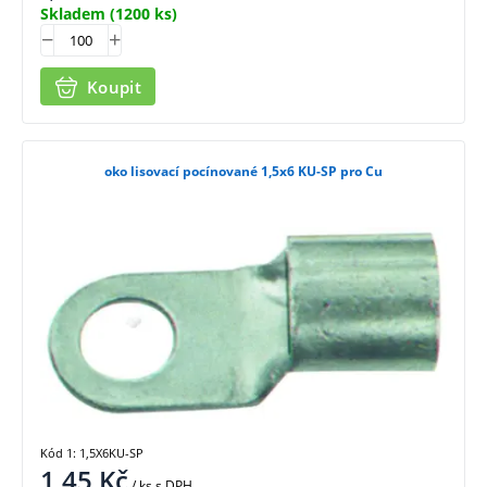
Skladem
(1200 ks)
Koupit
oko lisovací pocínované 1,5x6 KU-SP pro Cu
Kód 1: 1,5X6KU-SP
1,45
Kč
/ ks
s DPH