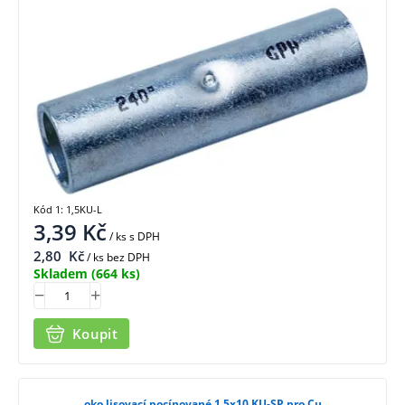
Kód 1: 1,5KU-L
3,39
Kč
/ ks
s DPH
2,80
Kč
/ ks bez DPH
Skladem
(664 ks)
Koupit
oko lisovací pocínované 1,5x10 KU-SP pro Cu