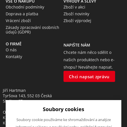
VŠE O NÁKUPU
VÝHODY A SLEVY
Obchodní podmínky
Zboží v akci
Doprava a platba
Zboží novinky
Vrácení zboží
Zboží výprodej
Zásady zpracování osobních
údajů (GDPR)
O FIRMĚ
NAPIŠTE NÁM
O nás
Chcete nám něco sdělit o
Kontakty
našich produktech nebo e-
shopu? Neváhejte napsat.
Chci napsat zprávu
Jiří Hartman
Tyršova 143, 552 03 Česká
Skalice, CZ
Soubory cookies
Obchodní rejstřík vedený u
Krajského soudu v Hradci
Soubory cookie používáme ke shromažďování a analýze
Králové, oddíl A, vložka 18553