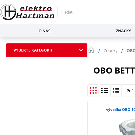
O NÁS
ZNAČKY
VYBERTE KATEGORII
Značky
OBO
OBO BET
Poč