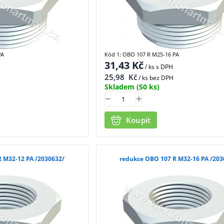
PA
Kód 1: OBO 107 R M25-16 PA
31,43
Kč
/ ks
s DPH
25,98
Kč
/ ks bez DPH
Skladem
(50 ks)
Koupit
redukce OBO 107 R M32-12 PA /2030632/
redukce OBO 107 R