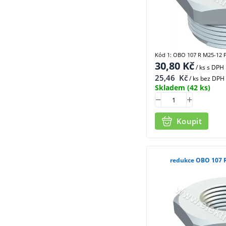
Kód 1: OBO 107 R M25-12 
30,80
Kč
/ ks
s DPH
25,46
Kč
/ ks bez DPH
Skladem
(42 ks)
Koupit