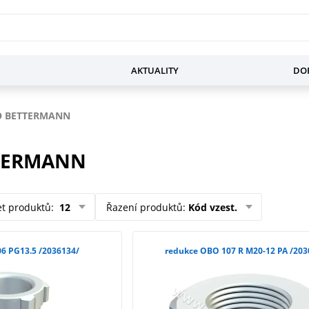
AKTUALITY
DOP
 BETTERMANN
TERMANN
et produktů
:
12
Řazení produktů
:
Kód vzest.
vývodka OBO 106 PG13.5 /2036134/
redukce OBO 107 R