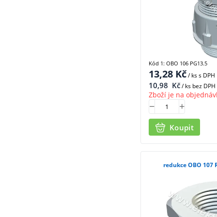
Kód 1: OBO 106 PG13.5
13,28
Kč
/ ks
s DPH
10,98
Kč
/ ks bez DPH
Zboží je na objednáv
Koupit