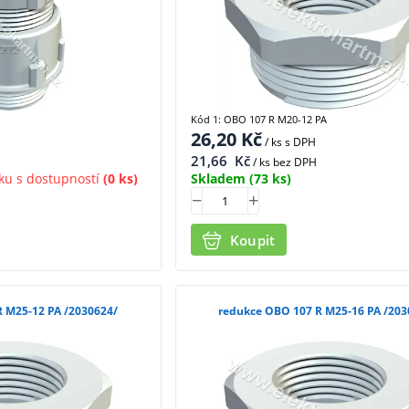
Kód 1: OBO 107 R M20-12 PA
26,20
Kč
/ ks
s DPH
21,66
Kč
/ ks bez DPH
ku s dostupností
(0 ks)
Skladem
(73 ks)
Koupit
redukce OBO 107 R M25-12 PA /2030624/
redukce OBO 107 R