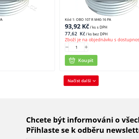
PA
Kód 1: OBO 107 R M40-16 PA
93,92
Kč
/ ks
s DPH
77,62
Kč
/ ks bez DPH
Zboží je na objednávku s dostupnos
Koupit
Načíst další
Chcete být informováni o vše
Přihlaste se k odběru newslett