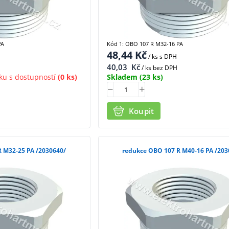
PA
Kód 1: OBO 107 R M32-16 PA
48,44
Kč
/ ks
s DPH
40,03
Kč
/ ks bez DPH
ku s dostupností
(0 ks)
Skladem
(23 ks)
Koupit
redukce OBO 107 R M32-25 PA /2030640/
redukce OBO 107 R