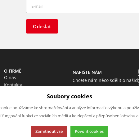
Odeslat
O FIRMĚ
NAPIŠTE NÁM
O nás
Chcete nám něco sdělit o našic
Kontakty
produktech nebo e-shopu?
Soubory cookies
Neváhejte napsat.
Chci napsat zprávu
cookie používáme ke shromažďování a analýze informací o výkonu a použív
ní fungování funkcí ze sociálních médií a ke zlepšení a přizpůsobení obsahu a
Zamítnout vše
Povolit cookies