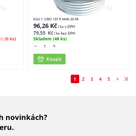
Kód 1: OBO 107 R M40-20 PA
96,26
Kč
/ ks
s DPH
79,55
Kč
/ ks bez DPH
tí
(0 ks)
Skladem
(48 ks)
Koupit
1
2
3
4
5
ch novinkách?
eru.