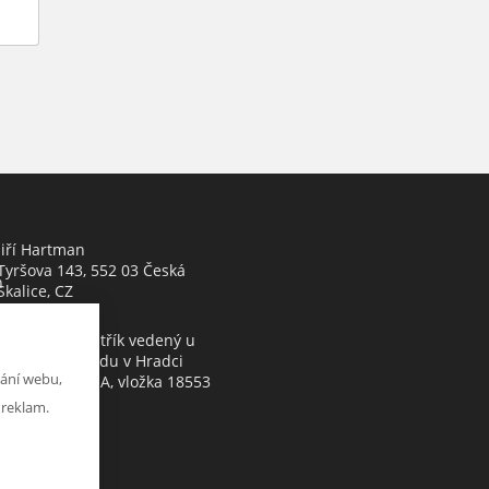
Jiří Hartman
Tyršova 143, 552 03 Česká
h
Skalice, CZ
Obchodní rejstřík vedený u
Krajského soudu v Hradci
ání webu,
Králové, oddíl A, vložka 18553
 reklam.