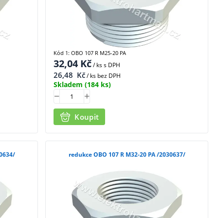
Kód 1: OBO 107 R M25-20 PA
32,04
Kč
/ ks
s DPH
26,48
Kč
/ ks bez DPH
Skladem
(184 ks)
Koupit
 M32-16 PA /2030634/
redukce OBO 107 R M32-20 PA /2030637/