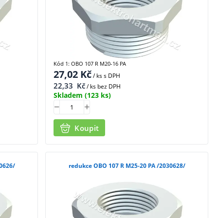
Kód 1: OBO 107 R M20-16 PA
27,02
Kč
/ ks
s DPH
22,33
Kč
/ ks bez DPH
Skladem
(123 ks)
Koupit
 M25-16 PA /2030626/
redukce OBO 107 R M25-20 PA /2030628/