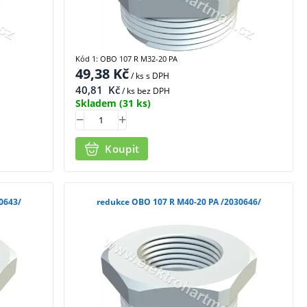
Kód 1: OBO 107 R M32-20 PA
49,38
Kč
/ ks
s DPH
40,81
Kč
/ ks bez DPH
Skladem
(31 ks)
Koupit
 M40-16 PA /2030643/
redukce OBO 107 R M40-20 PA /2030646/