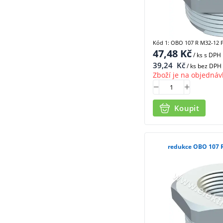
Kód 1: OBO 107 R M32-12 
47,48
Kč
/ ks
s DPH
39,24
Kč
/ ks bez DPH
Zboží je na objednáv
Koupit