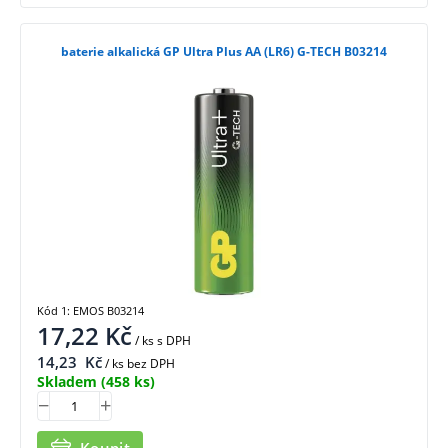
baterie alkalická GP Ultra Plus AA (LR6) G-TECH B03214
Kód 1: EMOS B03214
17,22
Kč
/ ks
s DPH
14,23
Kč
/ ks bez DPH
Skladem
(458 ks)