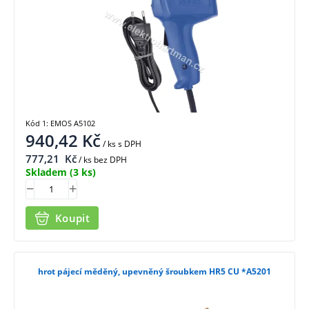
Kód 1: EMOS A5102
940,42
Kč
/ ks
s DPH
777,21
Kč
/ ks bez DPH
Skladem
(3 ks)
Koupit
hrot pájecí měděný, upevněný šroubkem HR5 CU *A5201