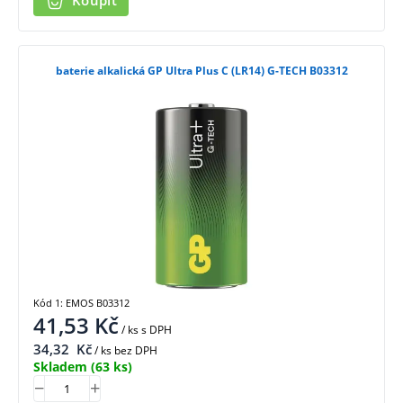
Koupit
baterie alkalická GP Ultra Plus C (LR14) G-TECH B03312
Kód 1: EMOS B03312
41,53
Kč
/ ks
s DPH
34,32
Kč
/ ks bez DPH
Skladem
(63 ks)