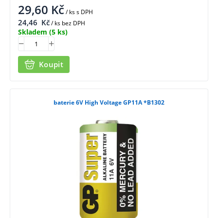
29,60
Kč
/ ks
s DPH
24,46
Kč
/ ks bez DPH
Skladem
(5 ks)
Koupit
baterie 6V High Voltage GP11A *B1302