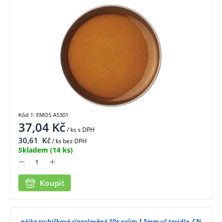
Kód 1: EMOS A5301
37,04
Kč
/ ks
s DPH
30,61
Kč
/ ks bez DPH
Skladem
(14 ks)
Koupit
pájka trubičková cínoolověná 10g,prům.1,5mm vč.tavidla, CN