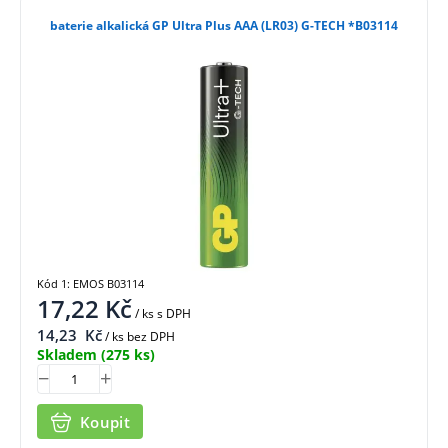
baterie alkalická GP Ultra Plus AAA (LR03) G-TECH *B03114
Kód 1: EMOS B03114
17,22
Kč
/ ks
s DPH
14,23
Kč
/ ks bez DPH
Skladem
(275 ks)
Koupit