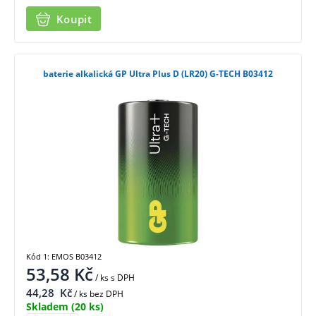
Koupit
baterie alkalická GP Ultra Plus D (LR20) G-TECH B03412
Kód 1: EMOS B03412
53,58
Kč
/ ks
s DPH
44,28
Kč
/ ks bez DPH
Skladem
(20 ks)