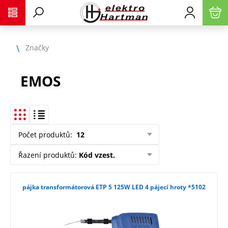
Značky
EMOS
Počet produktů
:
12
Řazení produktů
:
Kód vzest.
pájka transformátorová ETP 5 125W LED 4 pájecí hroty *5102