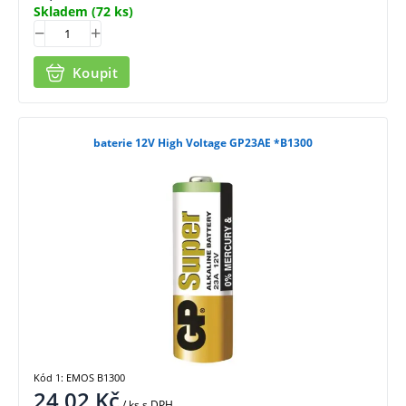
Skladem
(72 ks)
Koupit
baterie 12V High Voltage GP23AE *B1300
Kód 1: EMOS B1300
24,02
Kč
/ ks
s DPH