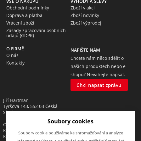
VŠE O NÁKUPU
VÝHODY A SLEVY
Obchodní podmínky
Zboží v akci
Doprava a platba
Zboží novinky
Vrácení zboží
Zboží výprodej
Zásady zpracování osobních
údajů (GDPR)
O FIRMĚ
NAPIŠTE NÁM
O nás
Chcete nám něco sdělit o
Kontakty
našich produktech nebo e-
shopu? Neváhejte napsat.
Chci napsat zprávu
Jiří Hartman
Tyršova 143, 552 03 Česká
Skalice, CZ
Soubory cookies
Obchodní rejstřík vedený u
Krajského soudu v Hradci
Soubory cookie používáme ke shromažďování a analýze
Králové, oddíl A, vložka 18553