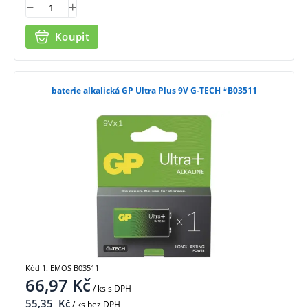
Koupit
baterie alkalická GP Ultra Plus 9V G-TECH *B03511
Kód 1: EMOS B03511
66,97
Kč
/ ks
s DPH
55,35
Kč
/ ks bez DPH