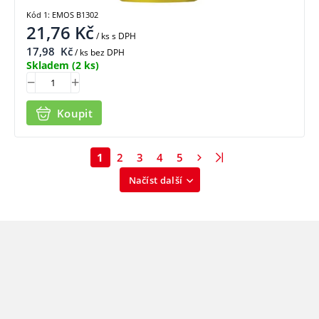
Kód 1: EMOS B1302
21,76
Kč
/ ks
s DPH
17,98
Kč
/ ks bez DPH
Skladem
(2 ks)
Koupit
1
2
3
4
5
Načíst další