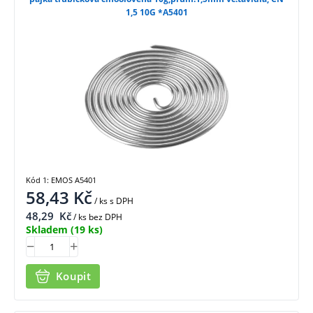
1,5 10G *A5401
Kód 1: EMOS A5401
58,43
Kč
/ ks
s DPH
48,29
Kč
/ ks bez DPH
Skladem
(19 ks)
Koupit