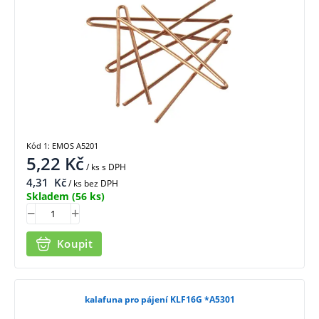
Kód 1: EMOS A5201
5,22
Kč
/ ks
s DPH
4,31
Kč
/ ks bez DPH
Skladem
(56 ks)
Koupit
kalafuna pro pájení KLF16G *A5301