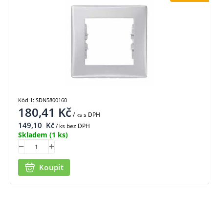
Kód 1: SDN5800160
180,41
Kč
/ ks
s DPH
149,10
Kč
/ ks bez DPH
Skladem
(1 ks)
Koupit