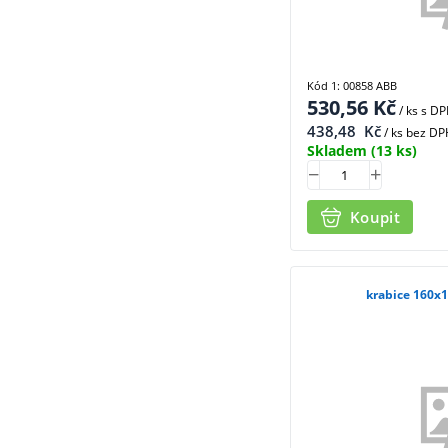
Kód 1: 00858 ABB
530,56
Kč
/ ks
s D
438,48
Kč
/ ks bez DP
Skladem
(13 ks)
Koupit
krabice 160x