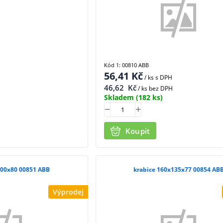
Kód 1: 00810 ABB
56,41
Kč
/ ks
s DPH
46,62
Kč
/ ks bez DPH
Skladem
(182 ks)
Koupit
100x80 00851 ABB
krabice 160x135x77 00854 AB
Výprodej