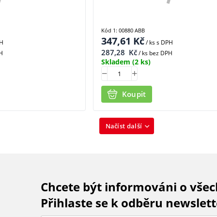
Kód 1: 00880 ABB
347,61
Kč
PH
/ ks
s DPH
287,28
Kč
H
/ ks bez DPH
Skladem
(2 ks)
Koupit
Načíst další
Chcete být informováni o vše
Přihlaste se k odběru newslett