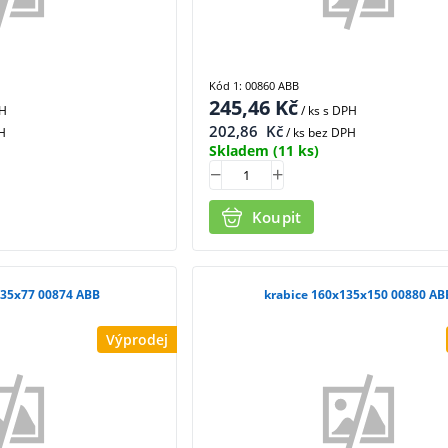
Kód 1: 00860 ABB
245,46
Kč
PH
/ ks
s DPH
202,86
Kč
H
/ ks bez DPH
Skladem
(11 ks)
Koupit
135x77 00874 ABB
krabice 160x135x150 00880 AB
Výprodej