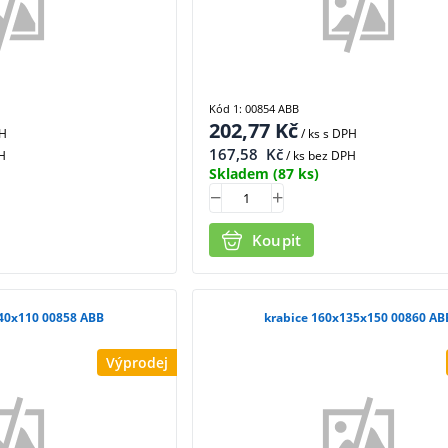
Kód 1: 00854 ABB
202,77
Kč
PH
/ ks
s DPH
167,58
Kč
H
/ ks bez DPH
Skladem
(87 ks)
Koupit
40x110 00858 ABB
krabice 160x135x150 00860 AB
Výprodej