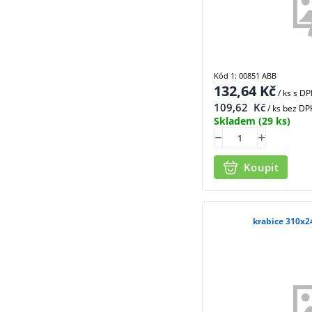
Kód 1: 00851 ABB
132,64
Kč
/ ks
s D
109,62
Kč
/ ks bez DP
Skladem
(29 ks)
Koupit
krabice 310x2