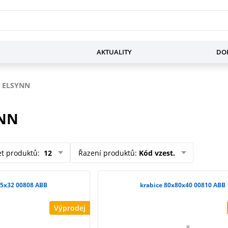
AKTUALITY
DOP
 ELSYNN
YNN
et produktů
:
12
Řazení produktů
:
Kód vzest.
krabice 65x65x32 00808 ABB
krabice 80x80x40 00810 ABB
Výprodej