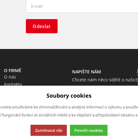
Odeslat
O FIRMĚ
NAPIŠTE NÁM
O nás
Chcete nám něco sdělit o našic
Kontakty
produktech nebo e-shopu?
Soubory cookies
Neváhejte napsat.
Chci napsat zprávu
cookie používáme ke shromažďování a analýze informací o výkonu a použív
ní fungování funkcí ze sociálních médií a ke zlepšení a přizpůsobení obsahu a
Zamítnout vše
Povolit cookies