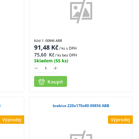
Kód 1: 00846 ABB
91,48
Kč
/ ks
s DPH
75,60
Kč
/ ks bez DPH
Skladem
(55 ks)
Koupit
B
krabice 220x170x80 00856 ABB
Výprodej
Výprodej