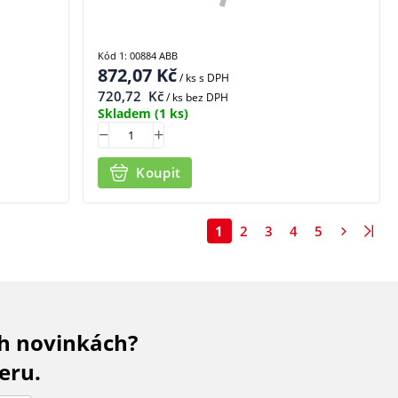
Kód 1: 00884 ABB
872,07
Kč
/ ks
s DPH
720,72
Kč
/ ks bez DPH
Skladem
(1 ks)
Koupit
1
2
3
4
5
ch novinkách?
eru.