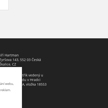
Jiří Hartman
Tyršova 143, 552 03 Česká
h
Skalice, CZ
Obchodní rejstřík vedený u
Krajského soudu v Hradci
ání webu,
Králové, oddíl A, vložka 18553
 reklam.