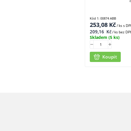
Kód 1: 00874 ABB
253,08
Kč
/ ks
s D
209,16
Kč
/ ks bez DP
Skladem
(5 ks)
Koupit