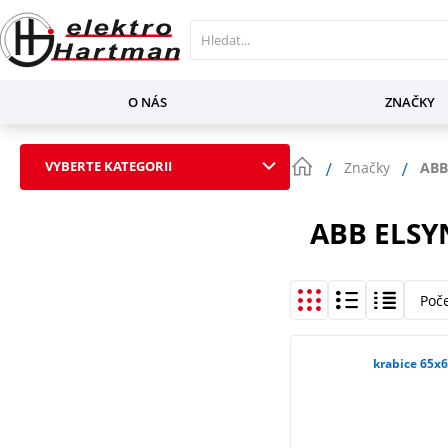
O NÁS
ZNAČKY
VYBERTE KATEGORII
Značky
ABB
ABB ELS
Poč