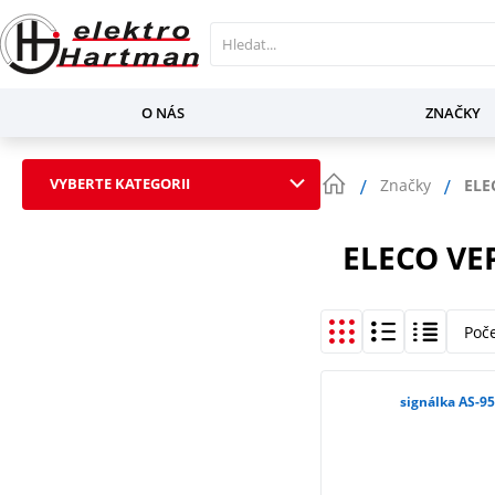
O NÁS
ZNAČKY
VYBERTE KATEGORII
Značky
ELE
ELECO VE
Poč
signálka AS-95