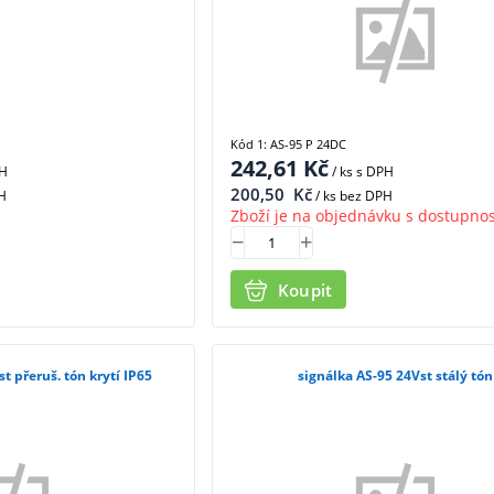
Kód 1: AS-95 P 24DC
242,61
Kč
PH
/ ks
s DPH
200,50
Kč
H
/ ks bez DPH
Zboží je na objednávku s dostupnos
Koupit
t přeruš. tón krytí IP65
signálka AS-95 24Vst stálý tón