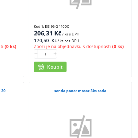
Kód 1: EIS-96 G 110DC
206,31
Kč
/ ks
s DPH
170,50
Kč
/ ks bez DPH
tí
(0 ks)
Zboží je na objednávku s dostupností
(0 ks)
Koupit
P 20
sonda ponor mosaz 3ks sada