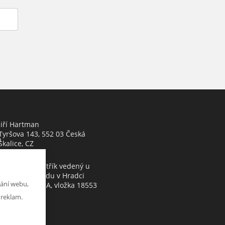
Jiří Hartman
Tyršova 143, 552 03 Česká
h
Skalice, CZ
Obchodní rejstřík vedený u
Krajského soudu v Hradci
ání webu,
Králové, oddíl A, vložka 18553
 reklam.