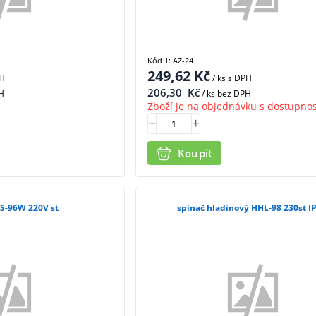
Kód 1: AZ-24
249,62
Kč
PH
/ ks
s DPH
206,30
Kč
H
/ ks bez DPH
Zboží je na objednávku s dostupnos
Koupit
IS-96W 220V st
spínač hladinový HHL-98 230st I