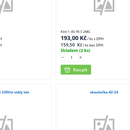
Kód 1: AS-95 S 24AC
193,00
Kč
PH
/ ks
s DPH
159,50
Kč
H
/ ks bez DPH
Skladem
(2 ks)
Koupit
5 230Vst stálý tón
zkoušečka AZ-24