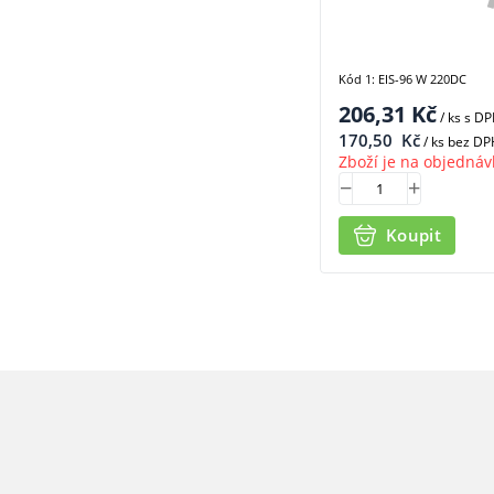
Kód 1: EIS-96 W 220DC
206,31
Kč
/ ks
s D
170,50
Kč
/ ks bez DP
Zboží je na objednáv
Koupit