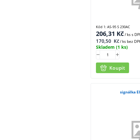
Kód 1: AS-95 S 230AC
206,31
Kč
/ ks
s D
170,50
Kč
/ ks bez DP
Skladem
(1 ks)
Koupit
signálka E