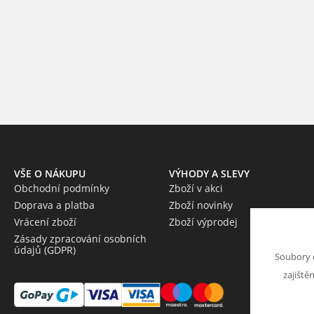
VŠE O NÁKUPU
VÝHODY A SLEVY
Obchodní podmínky
Zboží v akci
Doprava a platba
Zboží novinky
Vrácení zboží
Zboží výprodej
Zásady zpracování osobních
údajů (GDPR)
Soubory 
zajiště