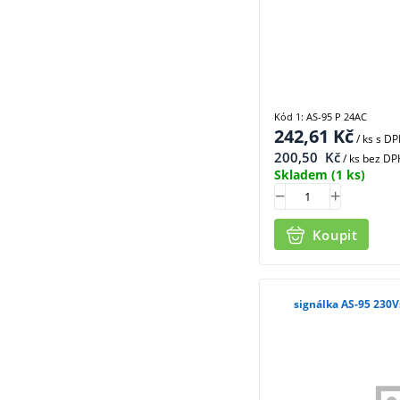
Kód 1: AS-95 P 24AC
242,61
Kč
/ ks
s D
200,50
Kč
/ ks bez DP
Skladem
(1 ks)
Koupit
signálka AS-95 230Vs