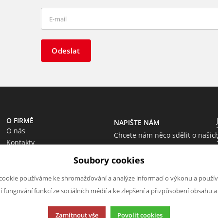
Odeslat
O FIRMĚ
NAPIŠTE NÁM
O nás
Chcete nám něco sdělit o našic
Kontakty
produktech nebo e-shopu?
Soubory cookies
Neváhejte napsat.
Chci napsat zprávu
cookie používáme ke shromažďování a analýze informací o výkonu a použív
ní fungování funkcí ze sociálních médií a ke zlepšení a přizpůsobení obsahu a
Zamítnout vše
Povolit cookies