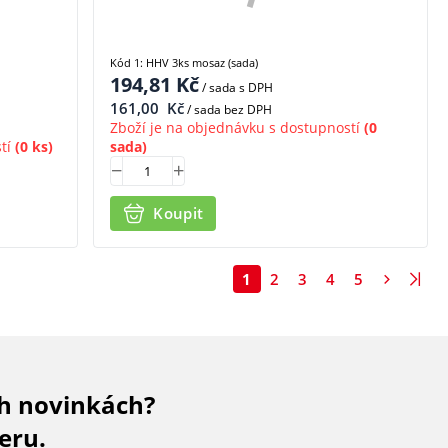
Kód 1: HHV 3ks mosaz (sada)
194,81
Kč
/ sada
s DPH
161,00
Kč
/ sada bez DPH
Zboží je na objednávku s dostupností
(0
tí
(0 ks)
sada)
Koupit
1
2
3
4
5
ch novinkách?
eru.