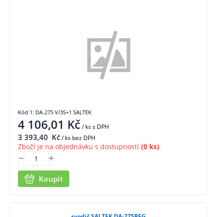
Kód 1: DA-275 V/3S+1 SALTEK
4 106,01
Kč
/ ks
s DPH
3 393,40
Kč
/ ks bez DPH
Zboží je na objednávku s dostupností
(0 ks)
Koupit
svodič SALTEK DA-275BFG