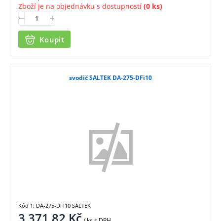
Zboží je na objednávku s dostupností
(0 ks)
Koupit
svodič SALTEK DA-275-DFi10
Kód 1: DA-275-DFI10 SALTEK
3 371,82
Kč
/ ks
s DPH