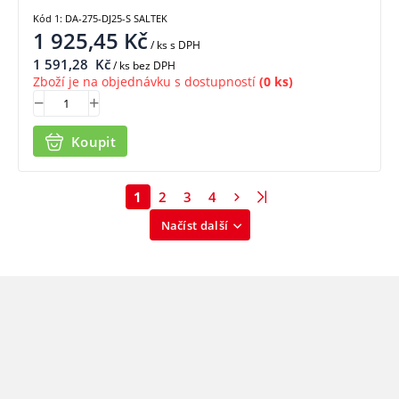
Kód 1: DA-275-DJ25-S SALTEK
1 925,45
Kč
/ ks
s DPH
1 591,28
Kč
/ ks bez DPH
Zboží je na objednávku s dostupností
(0 ks)
Koupit
1
2
3
4
Načíst další