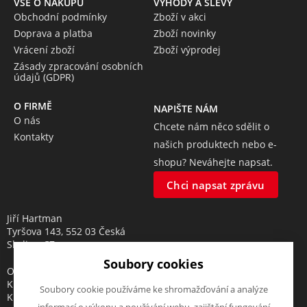
VŠE O NÁKUPU
VÝHODY A SLEVY
Obchodní podmínky
Zboží v akci
Doprava a platba
Zboží novinky
Vrácení zboží
Zboží výprodej
Zásady zpracování osobních
údajů (GDPR)
O FIRMĚ
NAPIŠTE NÁM
O nás
Chcete nám něco sdělit o
Kontakty
našich produktech nebo e-
shopu? Neváhejte napsat.
Chci napsat zprávu
Jiří Hartman
Tyršova 143, 552 03 Česká
Skalice, CZ
Soubory cookies
Obchodní rejstřík vedený u
Krajského soudu v Hradci
Soubory cookie používáme ke shromažďování a analýze
Králové, oddíl A, vložka 18553