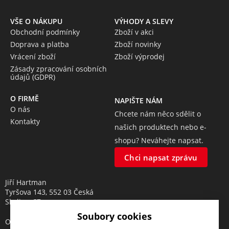
VŠE O NÁKUPU
VÝHODY A SLEVY
Obchodní podmínky
Zboží v akci
Doprava a platba
Zboží novinky
Vrácení zboží
Zboží výprodej
Zásady zpracování osobních
údajů (GDPR)
O FIRMĚ
NAPIŠTE NÁM
O nás
Chcete nám něco sdělit o
Kontakty
našich produktech nebo e-
shopu? Neváhejte napsat.
Chci napsat zprávu
Jiří Hartman
Tyršova 143, 552 03 Česká
Skalice, CZ
Soubory cookies
Obchodní rejstřík vedený u