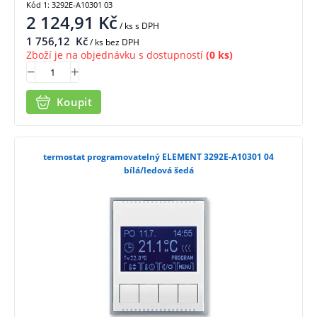
Kód 1: 3292E-A10301 03
2 124,91
Kč
/ ks
s DPH
1 756,12
Kč
/ ks bez DPH
Zboží je na objednávku s dostupností
(0 ks)
Koupit
termostat programovatelný ELEMENT 3292E-A10301 04
bílá/ledová šedá