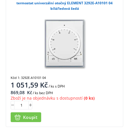
termostat univerzální otočný ELEMENT 3292E-A10101 04
bílá/ledová šedá
Kód 1: 3292E-A10101 04
1 051,59
Kč
/ ks
s DPH
869,08
Kč
/ ks bez DPH
Zboží je na objednávku s dostupností
(0 ks)
Koupit