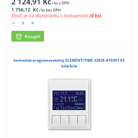
2 124,91
Kč
/ ks
s DPH
1 756,12
Kč
/ ks bez DPH
Zboží je na objednávku s dostupností
(0 ks)
Koupit
termostat programovatelný ELEMENT/TIME 3292E-A10301 03
bílá/bílá