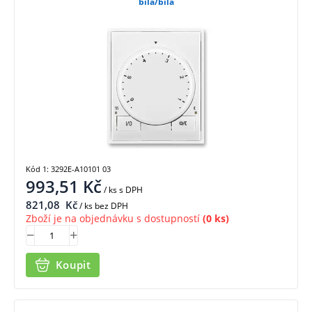
bílá/bílá
Kód 1: 3292E-A10101 03
993,51
Kč
/ ks
s DPH
821,08
Kč
/ ks bez DPH
Zboží je na objednávku s dostupností
(0 ks)
Koupit