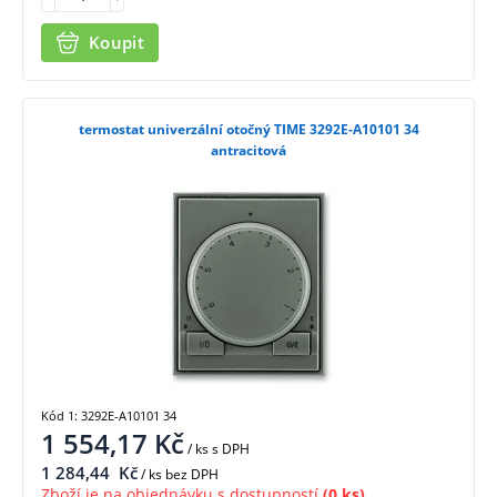
Koupit
termostat univerzální otočný TIME 3292E-A10101 34
antracitová
Kód 1: 3292E-A10101 34
1 554,17
Kč
/ ks
s DPH
1 284,44
Kč
/ ks bez DPH
Zboží je na objednávku s dostupností
(0 ks)