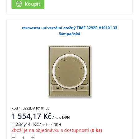
Koupit
termostat univerzální otočný TIME 3292E-A10101 33
šampaňská
Kód 1: 3292E-A10101 33
1 554,17
Kč
/ ks
s DPH
1 284,44
Kč
/ ks bez DPH
Zboží je na objednávku s dostupností
(0 ks)