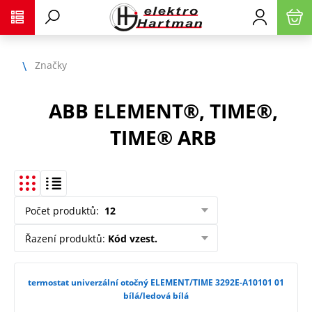
Značky
ABB ELEMENT®, TIME®,
TIME® ARB
Počet produktů
:
12
Řazení produktů
:
Kód vzest.
termostat univerzální otočný ELEMENT/TIME 3292E-A10101 01
bílá/ledová bílá