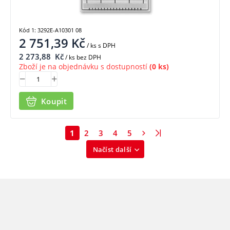
Kód 1: 3292E-A10301 08
2 751,39
Kč
/ ks
s DPH
2 273,88
Kč
/ ks bez DPH
Zboží je na objednávku s dostupností
(0 ks)
Koupit
1
2
3
4
5
Načíst další