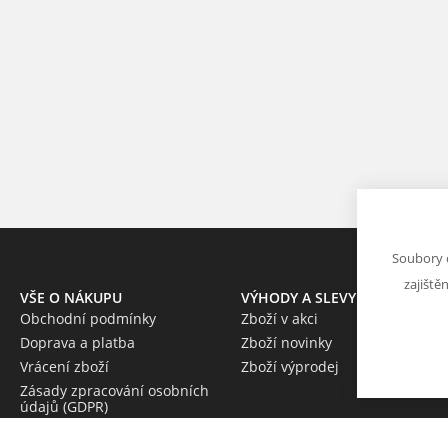
Soubory 
zajiště
VŠE O NÁKUPU
VÝHODY A SLEVY
Obchodní podmínky
Zboží v akci
Doprava a platba
Zboží novinky
Vrácení zboží
Zboží výprodej
Zásady zpracování osobních
údajů (GDPR)