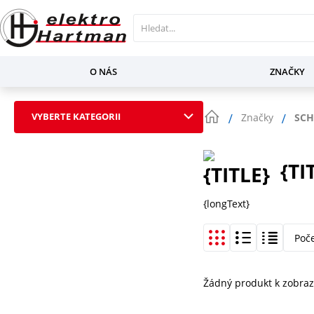
O NÁS
ZNAČKY
VYBERTE KATEGORII
Značky
SCH
{TI
{longText}
Poč
Žádný produkt k zobraz