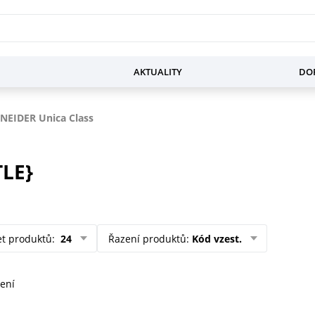
AKTUALITY
DOP
NEIDER Unica Class
TLE}
et produktů
:
24
Řazení produktů
:
Kód vzest.
ení