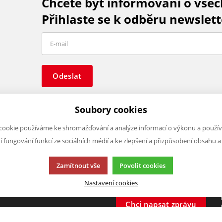
Chcete být informováni o vše
Přihlaste se k odběru newslett
Odeslat
Soubory cookies
cookie používáme ke shromažďování a analýze informací o výkonu a použív
ní fungování funkcí ze sociálních médií a ke zlepšení a přizpůsobení obsahu a
O FIRMĚ
NAPIŠTE NÁM
O nás
Chcete nám něco sdělit o našic
Zamítnout vše
Povolit cookies
Kontakty
produktech nebo e-shopu?
Nastavení cookies
Neváhejte napsat.
Chci napsat zprávu