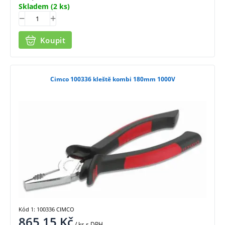
Skladem
(2 ks)
Koupit
Cimco 100336 kleště kombi 180mm 1000V
Kód 1: 100336 CIMCO
865,15
Kč
/ ks
s DPH