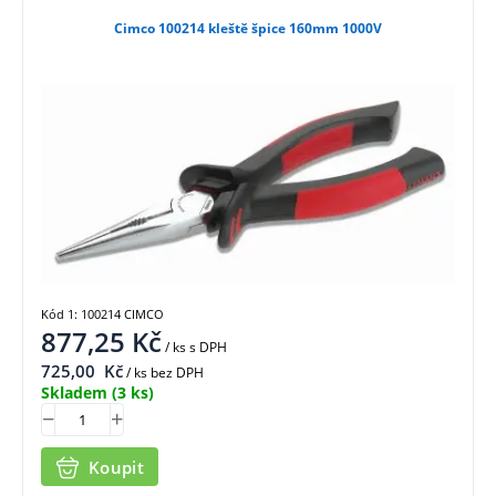
Cimco 100214 kleště špice 160mm 1000V
Kód 1: 100214 CIMCO
877,25
Kč
/ ks
s DPH
725,00
Kč
/ ks bez DPH
Skladem
(3 ks)
Koupit