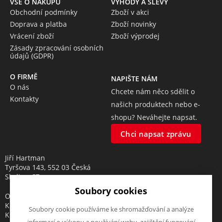
VŠE O NÁKUPU
VÝHODY A SLEVY
Obchodní podmínky
Zboží v akci
Doprava a platba
Zboží novinky
Vrácení zboží
Zboží výprodej
Zásady zpracování osobních
údajů (GDPR)
O FIRMĚ
NAPIŠTE NÁM
O nás
Chcete nám něco sdělit o
Kontakty
našich produktech nebo e-
shopu? Neváhejte napsat.
Chci napsat zprávu
Jiří Hartman
Tyršova 143, 552 03 Česká
Skalice, CZ
Soubory cookies
Obchodní rejstřík vedený u
Krajského soudu v Hradci
Soubory cookie používáme ke shromažďování a analýze
Králové, oddíl A, vložka 18553