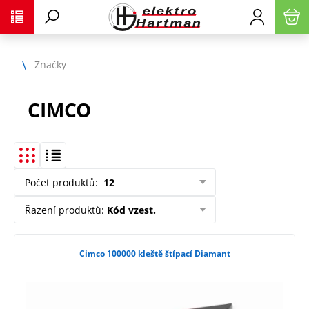
Značky
CIMCO
Počet produktů
:
12
Řazení produktů
:
Kód vzest.
Cimco 100000 kleště štípací Diamant