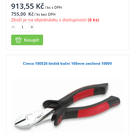
913,55
Kč
/ ks
s DPH
755,00
Kč
/ ks bez DPH
Zboží je na objednávku s dostupností
(0 ks)
Koupit
Cimco 100526 kleště boční 160mm zesílené 1000V