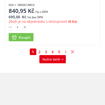
Kód 1: 100526 CIMCO
840,95
Kč
/ ks
s DPH
695,00
Kč
/ ks bez DPH
Zboží je na objednávku s dostupností
(0 ks)
Koupit
1
2
3
4
5
Načíst další