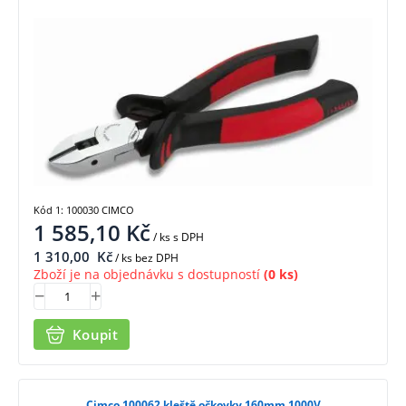
Kód 1: 100030 CIMCO
1 585,10
Kč
/ ks
s DPH
1 310,00
Kč
/ ks bez DPH
Zboží je na objednávku s dostupností
(0 ks)
Koupit
Cimco 100062 kleště očkovky 160mm 1000V