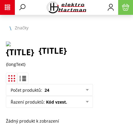
Značky
{TITLE}
{longText}
Počet produktů
:
24
Řazení produktů
:
Kód vzest.
Žádný produkt k zobrazení