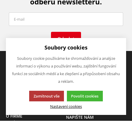
odběru newsletteru.
Odeslat
Soubory cookies
Soubory cookie používáme ke shromažďování a analýze
informací o výkonu a používání webu, zajištění fungování
VŠE O NÁKUPU
VÝHODY A SLEVY
funkcí ze sociálních médií a ke zlepšení a přizpůsobení obsahu
Obchodní podmínky
Zboží v akci
a reklam.
Doprava a platba
Zboží novinky
Vrácení zboží
Zboží výprodej
Zamítnout vše
Povolit cookies
Zásady zpracování osobních
údajů (GDPR)
Nastavení cookies
O FIRMĚ
NAPIŠTE NÁM
O nás
Chcete nám něco sdělit o
Kontakty