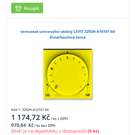
Koupit
termostat univerzální otočný LEVIT 3292H-A10101 64
žlutá/kouřová černá
Kód 1: 3292H-A10101 64
1 174,72
Kč
/ ks
s DPH
970,84
Kč
/ ks bez DPH
Zboží je na objednávku s dostupností
(0 ks)