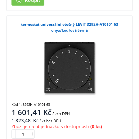
Koupit
termostat univerzální otočný LEVIT 3292H-A10101 63
onyx/kouřová černá
Kód 1: 3292H-A10101 63
1 601,41
Kč
/ ks
s DPH
1 323,48
Kč
/ ks bez DPH
Zboží je na objednávku s dostupností
(0 ks)