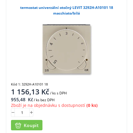
termostat univerzální otočný LEVIT 3292H-A10101 18
macchiato/bílá
Kód 1: 3292H-A10101 18
1 156,13
Kč
/ ks
s DPH
955,48
Kč
/ ks bez DPH
Zboží je na objednávku s dostupností
(0 ks)
Koupit