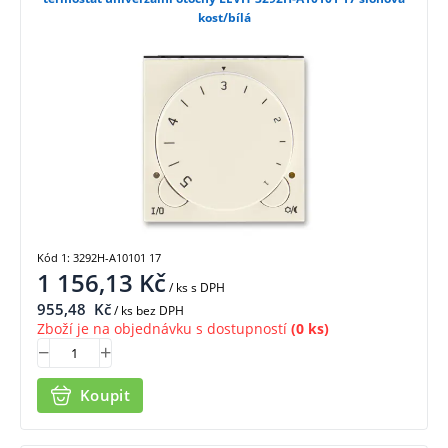
kost/bílá
Kód 1: 3292H-A10101 17
1 156,13
Kč
/ ks
s DPH
955,48
Kč
/ ks bez DPH
Zboží je na objednávku s dostupností
(0 ks)
Koupit