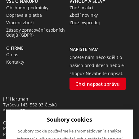
VŠE O NÁKUPU
VÝHODY A SLEVY
Obchodní podmínky
Zboží v akci
Doprava a platba
Zboží novinky
Vrácení zboží
Zboží výprodej
Zásady zpracování osobních
údajů (GDPR)
O FIRMĚ
NAPIŠTE NÁM
O nás
Chcete nám něco sdělit o
Kontakty
našich produktech nebo e-
shopu? Neváhejte napsat.
Chci napsat zprávu
Jiří Hartman
Tyršova 143, 552 03 Česká
Skalice, CZ
Soubory cookies
Obchodní rejstřík vedený u
Krajského soudu v Hradci
Soubory cookie používáme ke shromažďování a analýze
Králové, oddíl A, vložka 18553