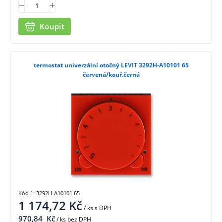
Koupit
termostat univerzální otočný LEVIT 3292H-A10101 65
červená/kouř.černá
Kód 1: 3292H-A10101 65
1 174,72
Kč
/ ks
s DPH
970,84
Kč
/ ks bez DPH