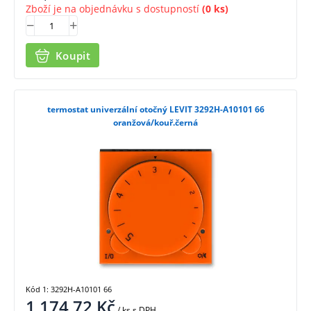
Zboží je na objednávku s dostupností
(0 ks)
Koupit
termostat univerzální otočný LEVIT 3292H-A10101 66
oranžová/kouř.černá
Kód 1: 3292H-A10101 66
1 174,72
Kč
/ ks
s DPH