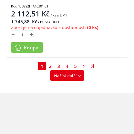
Kód 1: 3292H-A10301 01
2 112,51
Kč
/ ks
s DPH
1 745,88
Kč
/ ks bez DPH
Zboží je na objednávku s dostupností
(0 ks)
Koupit
1
2
3
4
5
Načíst další