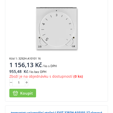
Kód 1: 3292H-A10101 16
1 156,13
Kč
/ ks
s DPH
955,48
Kč
/ ks bez DPH
Zboží je na objednávku s dostupností
(0 ks)
Koupit
termostat univerzální otočný LEVIT 3292H-A10101 17 slonová