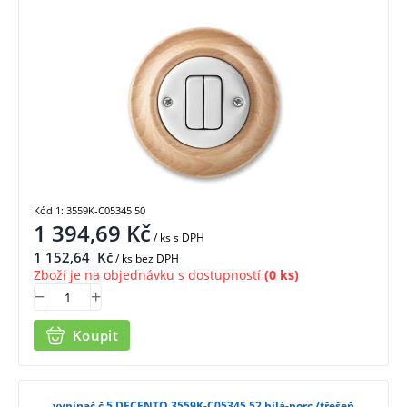
Kód 1: 3559K-C05345 50
1 394,69
Kč
/ ks
s DPH
1 152,64
Kč
/ ks bez DPH
Zboží je na objednávku s dostupností
(0 ks)
Koupit
vypínač č.5 DECENTO 3559K-C05345 52 bílá-porc./třešeň