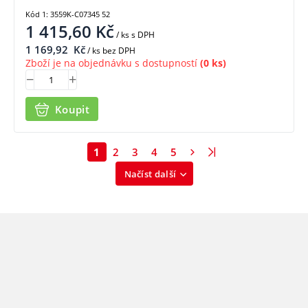
Kód 1: 3559K-C07345 52
1 415,60
Kč
/ ks
s DPH
1 169,92
Kč
/ ks bez DPH
Zboží je na objednávku s dostupností
(0 ks)
Koupit
1
2
3
4
5
Načíst další