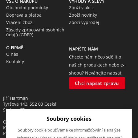
VŠE O NÁKUPU
VÝHODY A SLEVY
Obchodní podmínky
Zboží v akci
Doprava a platba
Zboží novinky
Vrácení zboží
Zboží výprodej
Zásady zpracování osobních
údajů (GDPR)
O FIRMĚ
NAPIŠTE NÁM
O nás
Chcete nám něco sdělit o
Kontakty
našich produktech nebo e-
shopu? Neváhejte napsat.
Chci napsat zprávu
Jiří Hartman
Tyršova 143, 552 03 Česká
Skalice, CZ
Soubory cookies
Obchodní rejstřík vedený u
Krajského soudu v Hradci
Soubory cookie používáme ke shromažďování a analýze
Králové, oddíl A, vložka 18553