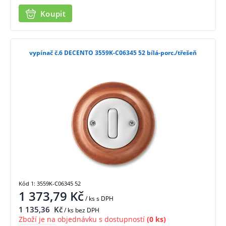
Koupit
vypínač č.6 DECENTO 3559K-C06345 52 bílá-porc./třešeň
Kód 1: 3559K-C06345 52
1 373,79
Kč
/ ks
s DPH
1 135,36
Kč
/ ks bez DPH
Zboží je na objednávku s dostupností
(0 ks)