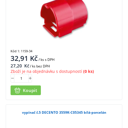
Kód 1: 1159-34
32,91
Kč
/ ks
s DPH
27,20
Kč
/ ks bez DPH
Zboží je na objednávku s dostupností
(0 ks)
Koupit
vypínač č.5 DECENTO 3559K-C05345 bílá-porcelán