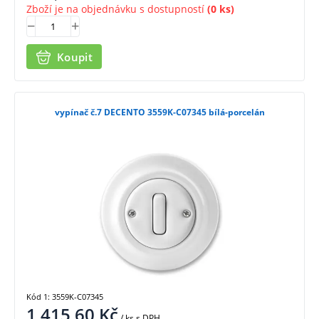
Zboží je na objednávku s dostupností
(0 ks)
Koupit
vypínač č.7 DECENTO 3559K-C07345 bílá-porcelán
Kód 1: 3559K-C07345
1 415,60
Kč
/ ks
s DPH