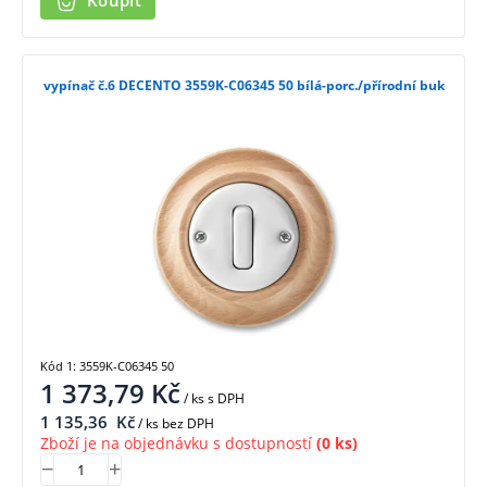
Koupit
vypínač č.6 DECENTO 3559K-C06345 50 bílá-porc./přírodní buk
Kód 1: 3559K-C06345 50
1 373,79
Kč
/ ks
s DPH
1 135,36
Kč
/ ks bez DPH
Zboží je na objednávku s dostupností
(0 ks)