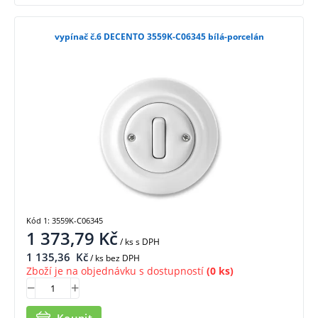
vypínač č.6 DECENTO 3559K-C06345 bílá-porcelán
Kód 1: 3559K-C06345
1 373,79
Kč
/ ks
s DPH
1 135,36
Kč
/ ks bez DPH
Zboží je na objednávku s dostupností
(0 ks)