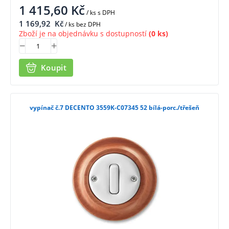
1 415,60
Kč
/ ks
s DPH
1 169,92
Kč
/ ks bez DPH
Zboží je na objednávku s dostupností
(0 ks)
Koupit
vypínač č.7 DECENTO 3559K-C07345 52 bílá-porc./třešeň