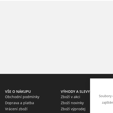
VŠE O NÁKUPU
VÝHODY A SLEVY
Soubory 
Obchodní podmínky
Zboží v akci
zajiště
Doprava a platba
Zboží novinky
Vrácení zboží
Zboží výprodej