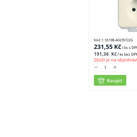
Kód 1: 5519B-A0235722G
231,55
Kč
/ ks
s D
191,36
Kč
/ ks bez DP
Zboží je na objednáv
Koupit