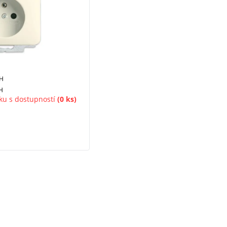
PH
H
ku s dostupností
(0 ks)