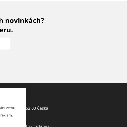
ch novinkách?
eru.
Jiří Hartman
ání webu,
Tyršova 143, 552 03 Česká
h
Skalice, CZ
 reklam.
Obchodní rejstřík vedený u