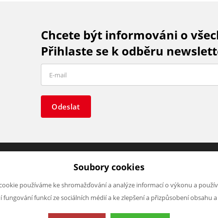
Chcete být informováni o vše
Přihlaste se k odběru newslett
Odeslat
Soubory cookies
O FIRMĚ
NAPIŠTE NÁM
cookie používáme ke shromažďování a analýze informací o výkonu a použív
O nás
Chcete nám něco sdělit o našic
ní fungování funkcí ze sociálních médií a ke zlepšení a přizpůsobení obsahu a
Kontakty
produktech nebo e-shopu?
Neváhejte napsat.