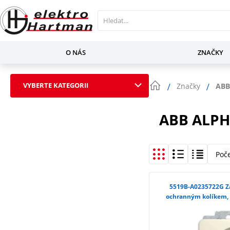
O NÁS
ZNAČKY
VYBERTE KATEGORII
Značky
ABB
ABB ALPH
Poč
5519B-A0235722G Zásuvka jednonásobná s
ochranným kolíkem, s