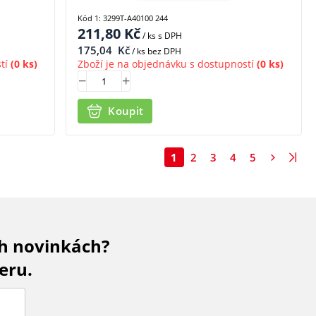
Kód 1: 3299T-A40100 244
211,80
Kč
/ ks
s DPH
175,04
Kč
/ ks bez DPH
tí
(0 ks)
Zboží je na objednávku s dostupností
(0 ks)
Koupit
1
2
3
4
5
ch novinkách?
eru.