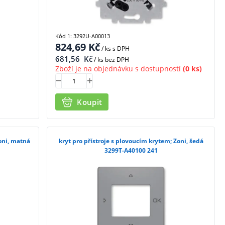
Kód 1: 3292U-A00013
824,69
Kč
/ ks
s DPH
681,56
Kč
/ ks bez DPH
Zboží je na objednávku s dostupností
(0 ks)
Koupit
Zoni, matná
kryt pro přístroje s plovoucím krytem; Zoni, šedá
3299T-A40100 241