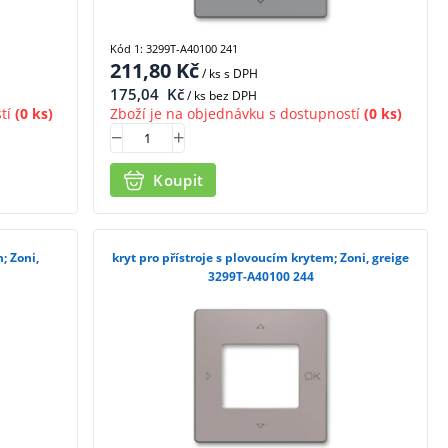
Kód 1: 3299T-A40100 241
211,80
Kč
/ ks
s DPH
175,04
Kč
/ ks bez DPH
tí
(0 ks)
Zboží je na objednávku s dostupností
(0 ks)
Koupit
; Zoni,
kryt pro přístroje s plovoucím krytem; Zoni, greige
3299T-A40100 244