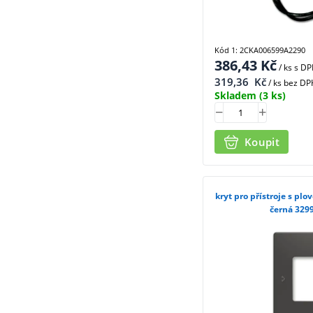
Kód 1: 2CKA006599A2290
386,43
Kč
/ ks
s D
319,36
Kč
/ ks bez DP
Skladem
(3 ks)
Koupit
kryt pro přístroje s pl
černá 329