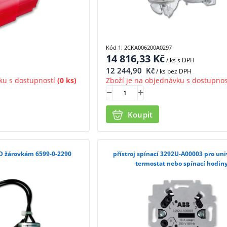
Kód 1: 2CKA006200A0297
14 816,33
Kč
/ ks
s DPH
12 244,90
Kč
/ ks bez DPH
ku s dostupností
(0 ks)
Zboží je na objednávku s dostupnos
Koupit
ED žárovkám 6599-0-2290
přístroj spínací 3292U-A00003 pro uni
termostat nebo spínací hodin