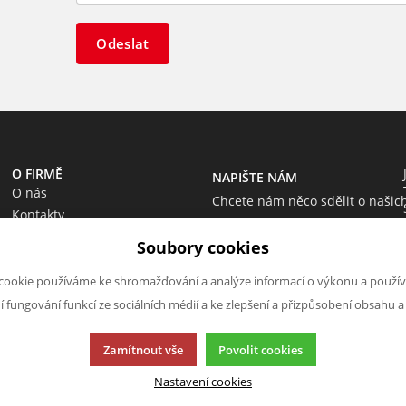
Odeslat
O FIRMĚ
NAPIŠTE NÁM
O nás
Chcete nám něco sdělit o našic
Kontakty
produktech nebo e-shopu?
Soubory cookies
Neváhejte napsat.
Chci napsat zprávu
cookie používáme ke shromažďování a analýze informací o výkonu a použív
ní fungování funkcí ze sociálních médií a ke zlepšení a přizpůsobení obsahu a
Zamítnout vše
Povolit cookies
Nastavení cookies
cí.