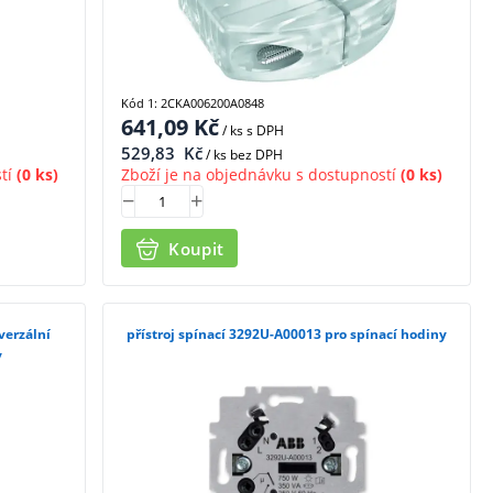
Kód 1: 2CKA006200A0848
641,09
Kč
/ ks
s DPH
529,83
Kč
/ ks bez DPH
tí
(0 ks)
Zboží je na objednávku s dostupností
(0 ks)
Koupit
verzální
přístroj spínací 3292U-A00013 pro spínací hodiny
y