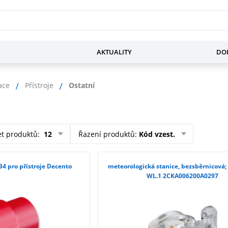
AKTUALITY
DOP
ace
Přístroje
Ostatní
et produktů
:
12
Řazení produktů
:
Kód vzest.
34 pro přístroje Decento
meteorologická stanice, bezsběrnicová;
WL.1 2CKA006200A0297