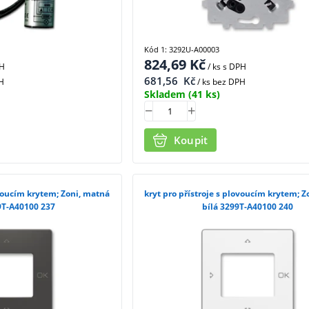
Kód 1: 3292U-A00003
824,69
Kč
PH
/ ks
s DPH
681,56
Kč
H
/ ks bez DPH
Skladem
(41 ks)
Koupit
ovoucím krytem; Zoni, matná
kryt pro přístroje s plovoucím krytem; 
9T-A40100 237
bílá 3299T-A40100 240