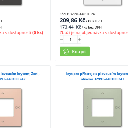
Kód 1: 3299T-A40100 240
209,86
Kč
PH
/ ks
s DPH
173,44
Kč
H
/ ks bez DPH
ku s dostupností
(0 ks)
Zboží je na objednávku s dostupnos
Koupit
 plovoucím krytem; Zoni,
kryt pro přístroje s plovoucím krytem
99T-A40100 242
olivová 3299T-A40100 243