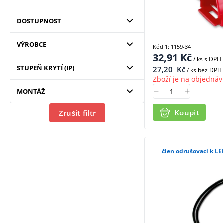
DOSTUPNOST
VÝROBCE
Kód 1: 1159-34
32,91
Kč
/ ks
s DPH
STUPEŇ KRYTÍ (IP)
27,20
Kč
/ ks bez DPH
Zboží je na objednáv
MONTÁŽ
Koupit
Zrušit filtr
člen odrušovací k L