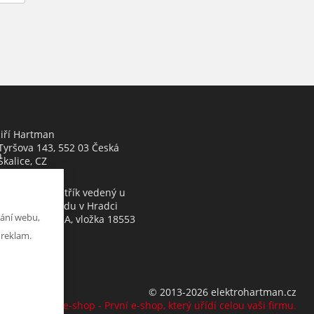
Jiří Hartman
Tyršova 143, 552 03 Česká
h
Skalice, CZ
Obchodní rejstřík vedený u
Krajského soudu v Hradci
ání webu,
Králové, oddíl A, vložka 18553
 reklam.
© 2013-2026 elektrohartman.cz
K2 e-shop - První e-shop, který uřídí celou vaši firmu.