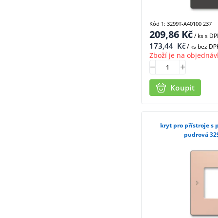
Kód 1: 3299T-A40100 237
209,86
Kč
/ ks
s D
173,44
Kč
/ ks bez DP
Zboží je na objednáv
Koupit
kryt pro přístroje s
pudrová 32