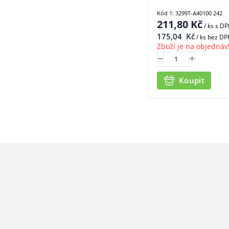
Kód 1: 3299T-A40100 242
211,80
Kč
/ ks
s D
175,04
Kč
/ ks bez DP
Zboží je na objednáv
Koupit