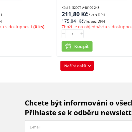
Kód 1: 3299T-A40100 243
211,80
Kč
PH
/ ks
s DPH
175,04
Kč
H
/ ks bez DPH
ku s dostupností
(0 ks)
Zboží je na objednávku s dostupnos
Koupit
Načíst další
Chcete být informováni o vše
Přihlaste se k odběru newslett