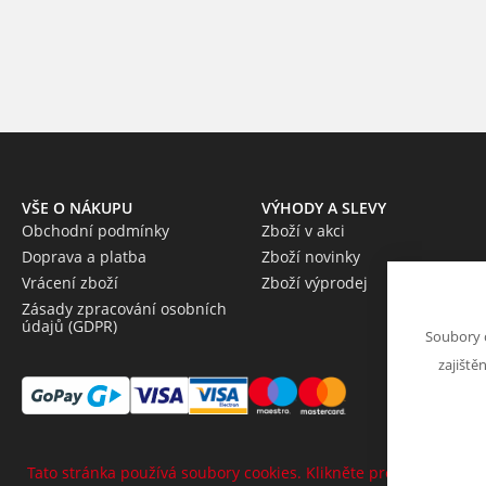
VŠE O NÁKUPU
VÝHODY A SLEVY
Obchodní podmínky
Zboží v akci
Doprava a platba
Zboží novinky
Vrácení zboží
Zboží výprodej
Zásady zpracování osobních
údajů (GDPR)
Soubory 
zajiště
Tato stránka používá soubory cookies. Klikněte pro více informa