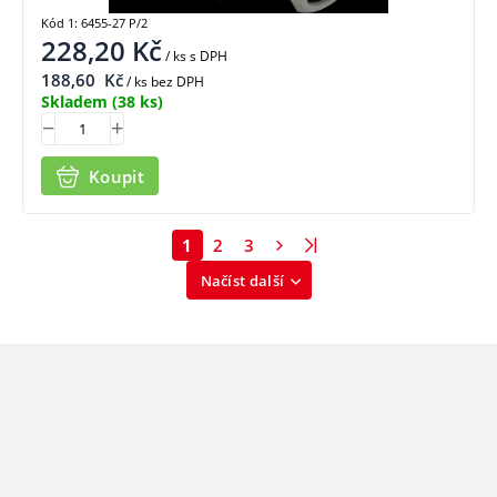
Kód 1: 6455-27 P/2
228,20
Kč
/ ks
s DPH
188,60
Kč
/ ks bez DPH
Skladem
(38 ks)
Koupit
1
2
3
Načíst další