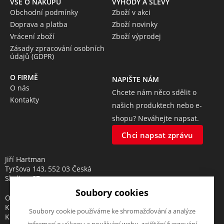
VŠE O NÁKUPU
VÝHODY A SLEVY
Obchodní podmínky
Zboží v akci
Doprava a platba
Zboží novinky
Vrácení zboží
Zboží výprodej
Zásady zpracování osobních
údajů (GDPR)
O FIRMĚ
NAPIŠTE NÁM
O nás
Chcete nám něco sdělit o
Kontakty
našich produktech nebo e-
shopu? Neváhejte napsat.
Chci napsat zprávu
Jiří Hartman
Tyršova 143, 552 03 Česká
Skalice, CZ
Soubory cookies
Obchodní rejstřík vedený u
Krajského soudu v Hradci
Soubory cookie používáme ke shromažďování a analýze
Králové, oddíl A, vložka 18553