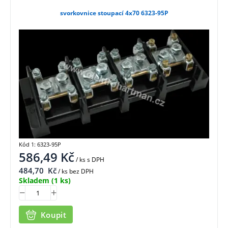
svorkovnice stoupací 4x70 6323-95P
Kód 1: 6323-95P
586,49
Kč
/ ks
s DPH
484,70
Kč
/ ks bez DPH
Skladem
(1 ks)
Koupit