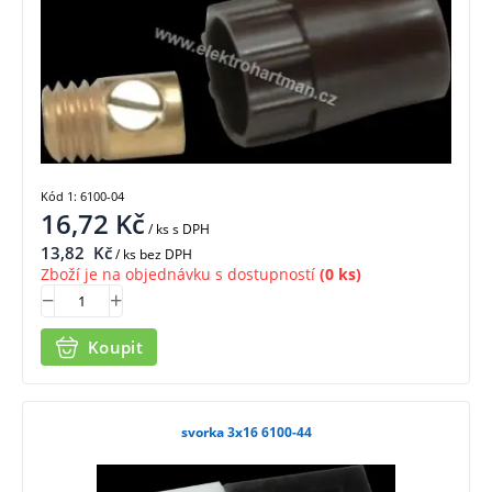
Kód 1: 6100-04
16,72
Kč
/ ks
s DPH
13,82
Kč
/ ks bez DPH
Zboží je na objednávku s dostupností
(0 ks)
Koupit
svorka 3x16 6100-44