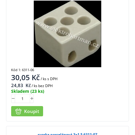
Kód 1: 6311-06
30,05
Kč
/ ks
s DPH
24,83
Kč
/ ks bez DPH
Skladem
(23 ks)
Koupit
svorka porcelánová 3x1.5 6311-07