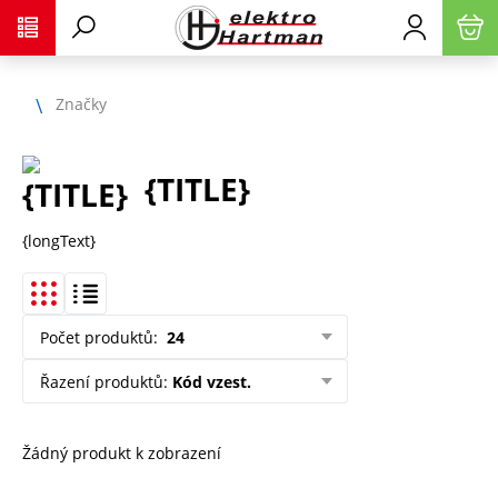
Značky
{TITLE}
{longText}
Počet produktů
:
24
Řazení produktů
:
Kód vzest.
Žádný produkt k zobrazení