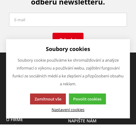
odběru newsletteru.
Odeslat
Soubory cookies
Soubory cookie používáme ke shromažďování a analýze
informací o výkonu a používání webu, zajištění fungování
VŠE O NÁKUPU
VÝHODY A SLEVY
funkcí ze sociálních médií a ke zlepšení a přizpůsobení obsahu
Obchodní podmínky
Zboží v akci
a reklam.
Doprava a platba
Zboží novinky
Vrácení zboží
Zboží výprodej
Zamítnout vše
Povolit cookies
Zásady zpracování osobních
údajů (GDPR)
Nastavení cookies
O FIRMĚ
NAPIŠTE NÁM
O nás
Chcete nám něco sdělit o
Kontakty