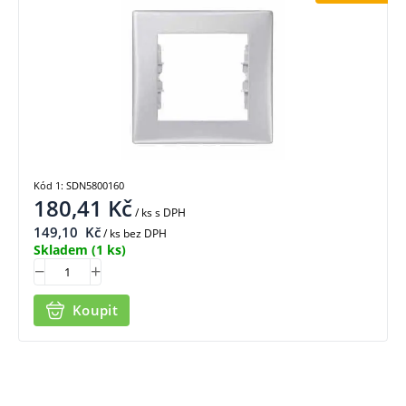
Kód 1: SDN5800160
180,41
Kč
/ ks
s DPH
149,10
Kč
/ ks bez DPH
Skladem
(1 ks)
Koupit