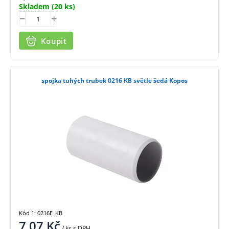
Skladem
(20 ks)
Koupit
spojka tuhých trubek 0216 KB světle šedá Kopos
Kód 1: 0216E_KB
7,07
Kč
/ ks
s DPH