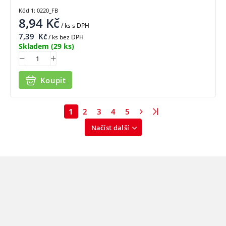
Kód 1: 0220_FB
8,94
Kč
/ ks
s DPH
7,39
Kč
/ ks bez DPH
Skladem
(29 ks)
Koupit
1
2
3
4
5
Načíst další