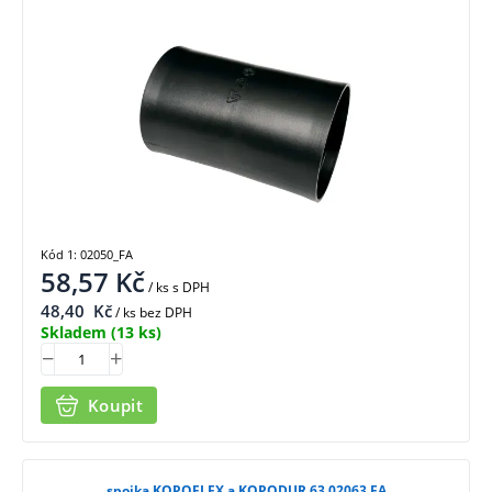
Kód 1: 02050_FA
58,57
Kč
/ ks
s DPH
48,40
Kč
/ ks bez DPH
Skladem
(13 ks)
Koupit
spojka KOPOFLEX a KOPODUR 63 02063 FA