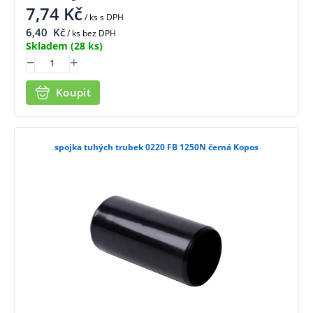
7,74
Kč
/ ks
s DPH
6,40
Kč
/ ks bez DPH
Skladem
(28 ks)
Koupit
spojka tuhých trubek 0220 FB 1250N černá Kopos