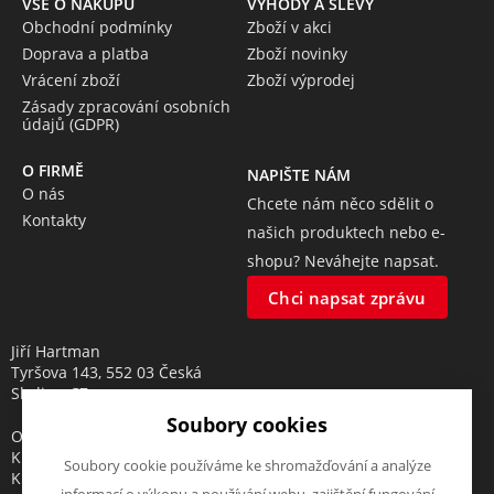
VŠE O NÁKUPU
VÝHODY A SLEVY
Obchodní podmínky
Zboží v akci
Doprava a platba
Zboží novinky
Vrácení zboží
Zboží výprodej
Zásady zpracování osobních
údajů (GDPR)
O FIRMĚ
NAPIŠTE NÁM
O nás
Chcete nám něco sdělit o
Kontakty
našich produktech nebo e-
shopu? Neváhejte napsat.
Chci napsat zprávu
Jiří Hartman
Tyršova 143, 552 03 Česká
Skalice, CZ
Soubory cookies
Obchodní rejstřík vedený u
Krajského soudu v Hradci
Soubory cookie používáme ke shromažďování a analýze
Králové, oddíl A, vložka 18553