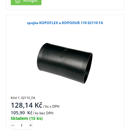
Koupit
spojka KOPOFLEX a KOPODUR 110 02110 FA
Kód 1: 02110_FA
128,14
Kč
/ ks
s DPH
105,90
Kč
/ ks bez DPH
Skladem
(15 ks)