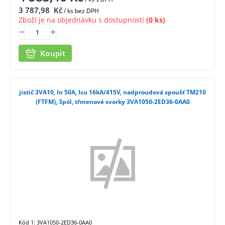
3 787,98
Kč
/ ks bez DPH
Zboží je na objednávku s dostupností
(0 ks)
Koupit
jistič 3VA10, In 50A, Icu 16kA/415V, nadproudová spoušť TM210
(FTFM), 3pól, třmenové svorky 3VA1050-2ED36-0AA0
Kód 1: 3VA1050-2ED36-0AA0