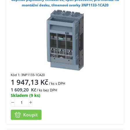
montážní desku, třmenové svorky 3NP1133-1CA20
Kód 1: 3NP1133-1CA20
1 947,13
Kč
/ ks
s DPH
1 609,20
Kč
/ ks bez DPH
Skladem
(9 ks)
Koupit