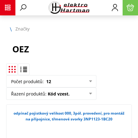
Značky
OEZ
Počet produktů
:
12
Řazení produktů
:
Kód vzest.
odpínač pojistkový velikost 000, 3pól. provedení, pro montáž
na přípojnice, třmenové svorky 3NP1123-1BC20