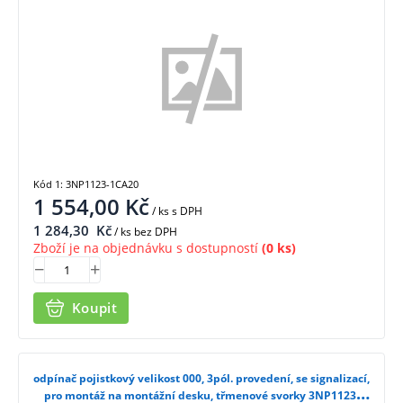
Kód 1: 3NP1123-1CA20
1 554,00
Kč
/ ks
s DPH
1 284,30
Kč
/ ks bez DPH
Zboží je na objednávku s dostupností
(0 ks)
Koupit
odpínač pojistkový velikost 000, 3pól. provedení, se signalizací,
pro montáž na montážní desku, třmenové svorky 3NP1123-