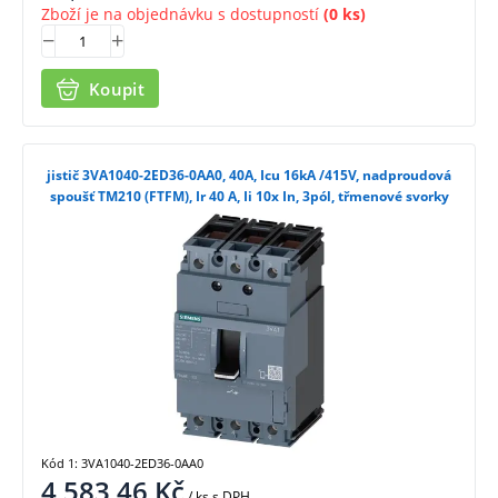
Zboží je na objednávku s dostupností
(0 ks)
Koupit
jistič 3VA1040-2ED36-0AA0, 40A, Icu 16kA /415V, nadproudová
spoušť TM210 (FTFM), Ir 40 A, Ii 10x In, 3pól, třmenové svorky
Kód 1: 3VA1040-2ED36-0AA0
4 583,46
Kč
/ ks
s DPH