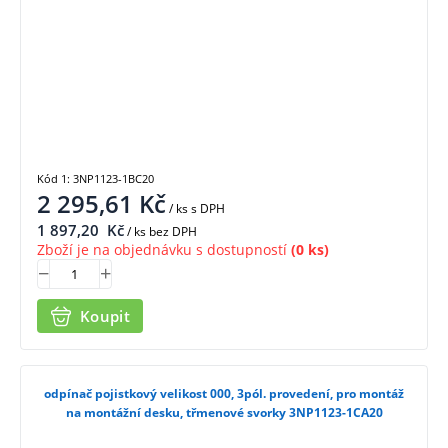
Kód 1: 3NP1123-1BC20
2 295,61
Kč
/ ks
s DPH
1 897,20
Kč
/ ks bez DPH
Zboží je na objednávku s dostupností
(0 ks)
Koupit
odpínač pojistkový velikost 000, 3pól. provedení, pro montáž
na montážní desku, třmenové svorky 3NP1123-1CA20