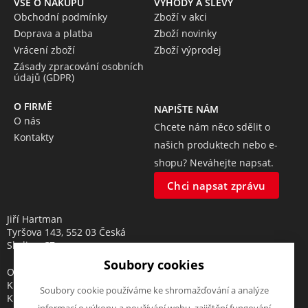
VŠE O NÁKUPU
VÝHODY A SLEVY
Obchodní podmínky
Zboží v akci
Doprava a platba
Zboží novinky
Vrácení zboží
Zboží výprodej
Zásady zpracování osobních
údajů (GDPR)
O FIRMĚ
NAPIŠTE NÁM
O nás
Chcete nám něco sdělit o
Kontakty
našich produktech nebo e-
shopu? Neváhejte napsat.
Chci napsat zprávu
Jiří Hartman
Tyršova 143, 552 03 Česká
Skalice, CZ
Soubory cookies
Obchodní rejstřík vedený u
Krajského soudu v Hradci
Soubory cookie používáme ke shromažďování a analýze
Králové, oddíl A, vložka 18553