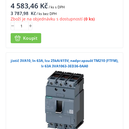
4 583,46
Kč
/ ks
s DPH
3 787,98
Kč
/ ks bez DPH
Zboží je na objednávku s dostupností
(0 ks)
Koupit
jistič 3VA10, In 63A, Icu 25kA/415V, nadpr.spoušť TM210 (FTFM),
Ir 63A 3VA1063-3ED36-0AA0