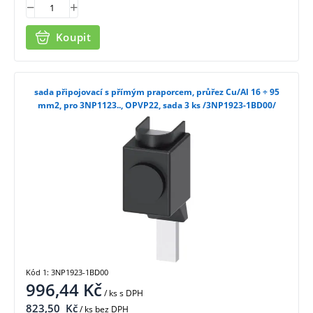
Koupit
sada připojovací s přímým praporcem, průřez Cu/Al 16 ÷ 95
mm2, pro 3NP1123.., OPVP22, sada 3 ks /3NP1923-1BD00/
Kód 1: 3NP1923-1BD00
996,44
Kč
/ ks
s DPH
823,50
Kč
/ ks bez DPH