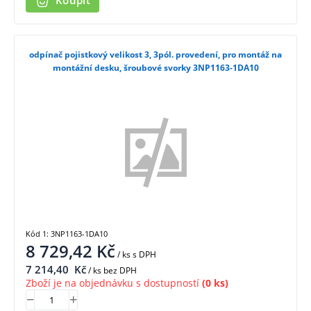
Koupit
odpínač pojistkový velikost 3, 3pól. provedení, pro montáž na
montážní desku, šroubové svorky 3NP1163-1DA10
Kód 1: 3NP1163-1DA10
8 729,42
Kč
/ ks
s DPH
7 214,40
Kč
/ ks bez DPH
Zboží je na objednávku s dostupností
(0 ks)