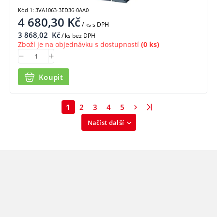
Kód 1: 3VA1063-3ED36-0AA0
4 680,30
Kč
/ ks
s DPH
3 868,02
Kč
/ ks bez DPH
Zboží je na objednávku s dostupností
(0 ks)
Koupit
1
2
3
4
5
Načíst další