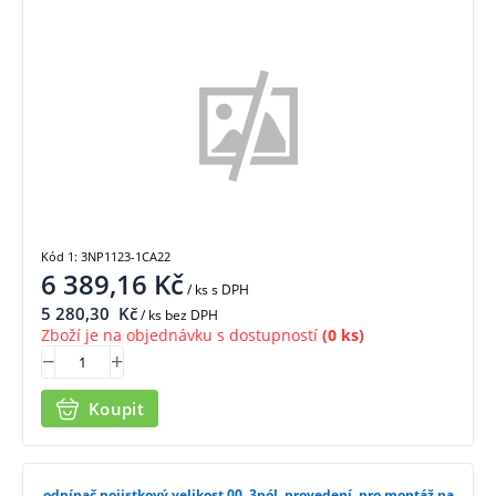
1CA22
Kód 1: 3NP1123-1CA22
6 389,16
Kč
/ ks
s DPH
5 280,30
Kč
/ ks bez DPH
Zboží je na objednávku s dostupností
(0 ks)
Koupit
odpínač pojistkový velikost 00, 3pól. provedení, pro montáž na