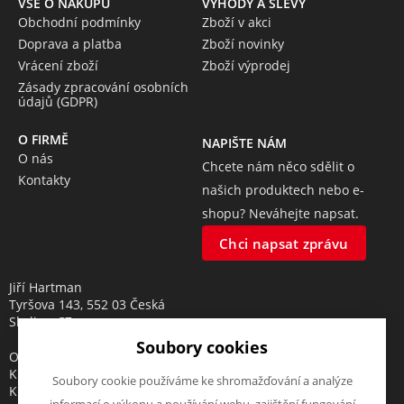
VŠE O NÁKUPU
VÝHODY A SLEVY
Obchodní podmínky
Zboží v akci
Doprava a platba
Zboží novinky
Vrácení zboží
Zboží výprodej
Zásady zpracování osobních
údajů (GDPR)
O FIRMĚ
NAPIŠTE NÁM
O nás
Chcete nám něco sdělit o
Kontakty
našich produktech nebo e-
shopu? Neváhejte napsat.
Chci napsat zprávu
Jiří Hartman
Tyršova 143, 552 03 Česká
Skalice, CZ
Soubory cookies
Obchodní rejstřík vedený u
Krajského soudu v Hradci
Soubory cookie používáme ke shromažďování a analýze
Králové, oddíl A, vložka 18553