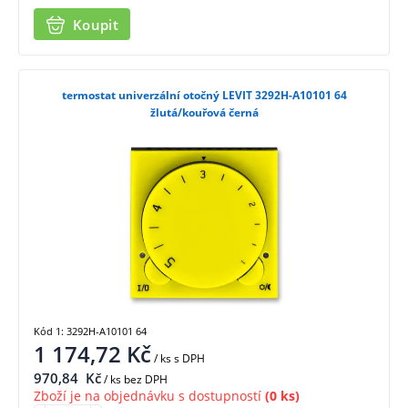
Koupit
termostat univerzální otočný LEVIT 3292H-A10101 64
žlutá/kouřová černá
Kód 1: 3292H-A10101 64
1 174,72
Kč
/ ks
s DPH
970,84
Kč
/ ks bez DPH
Zboží je na objednávku s dostupností
(0 ks)