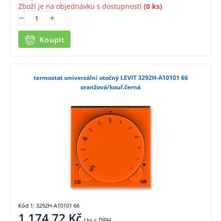
Zboží je na objednávku s dostupností
(0 ks)
Koupit
termostat univerzální otočný LEVIT 3292H-A10101 66
oranžová/kouř.černá
Kód 1: 3292H-A10101 66
1 174,72
Kč
/ ks
s DPH