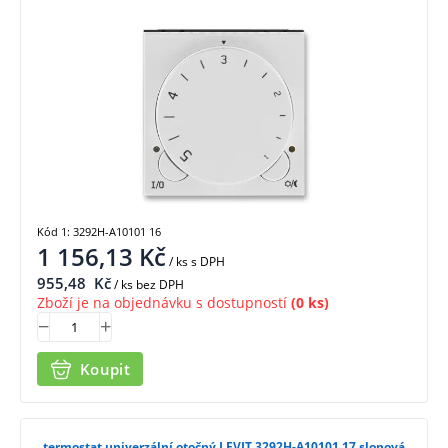
Kód 1: 3292H-A10101 16
1 156,13
Kč
/ ks
s DPH
955,48
Kč
/ ks bez DPH
Zboží je na objednávku s dostupností
(0 ks)
Koupit
termostat univerzální otočný LEVIT 3292H-A10101 17 slonová