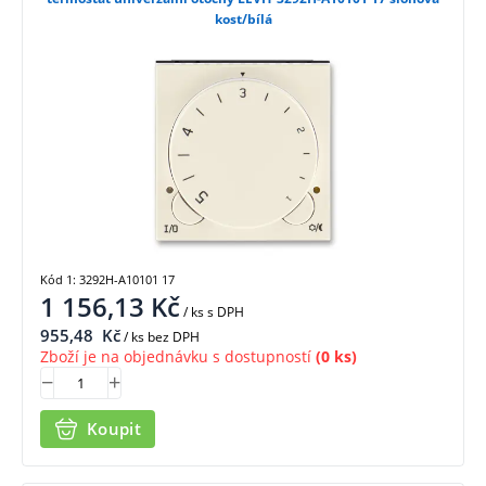
kost/bílá
Kód 1: 3292H-A10101 17
1 156,13
Kč
/ ks
s DPH
955,48
Kč
/ ks bez DPH
Zboží je na objednávku s dostupností
(0 ks)
Koupit