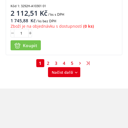
Kód 1: 3292H-A10301 01
2 112,51
Kč
/ ks
s DPH
1 745,88
Kč
/ ks bez DPH
Zboží je na objednávku s dostupností
(0 ks)
Koupit
1
2
3
4
5
Načíst další