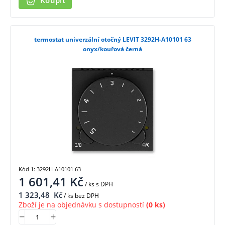
Koupit
termostat univerzální otočný LEVIT 3292H-A10101 63
onyx/kouřová černá
Kód 1: 3292H-A10101 63
1 601,41
Kč
/ ks
s DPH
1 323,48
Kč
/ ks bez DPH
Zboží je na objednávku s dostupností
(0 ks)