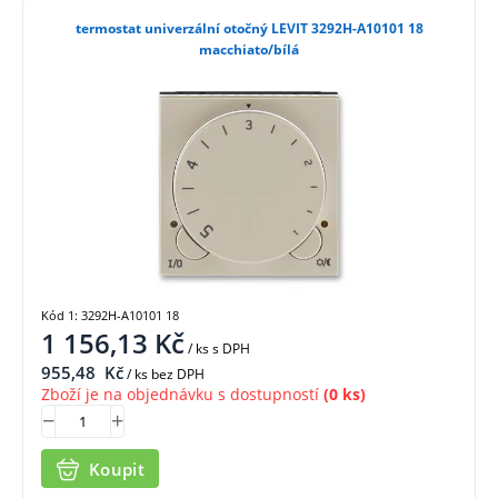
termostat univerzální otočný LEVIT 3292H-A10101 18
macchiato/bílá
Kód 1: 3292H-A10101 18
1 156,13
Kč
/ ks
s DPH
955,48
Kč
/ ks bez DPH
Zboží je na objednávku s dostupností
(0 ks)
Koupit