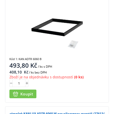
Kód 1: KAN ADTR 6060 B
493,80
Kč
/ ks
s DPH
408,10
Kč
/ ks bez DPH
Zboží je na objednávku s dostupností
(0 ks)
Koupit
rámeček KANLUX ADTR 6060 W pro přisazenou montáž /27613/