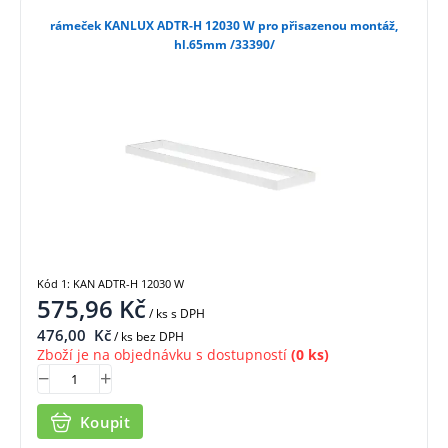
rámeček KANLUX ADTR-H 12030 W pro přisazenou montáž,
hl.65mm /33390/
Kód 1: KAN ADTR-H 12030 W
575,96
Kč
/ ks
s DPH
476,00
Kč
/ ks bez DPH
Zboží je na objednávku s dostupností
(0 ks)
Koupit