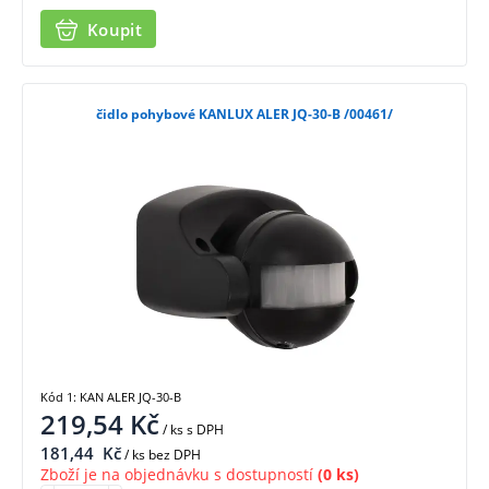
Koupit
čidlo pohybové KANLUX ALER JQ-30-B /00461/
Kód 1: KAN ALER JQ-30-B
219,54
Kč
/ ks
s DPH
181,44
Kč
/ ks bez DPH
Zboží je na objednávku s dostupností
(0 ks)