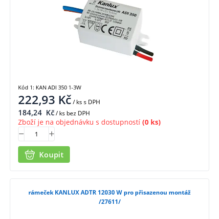
Kód 1: KAN ADI 350 1-3W
222,93
Kč
/ ks
s DPH
184,24
Kč
/ ks bez DPH
Zboží je na objednávku s dostupností
(0 ks)
Koupit
rámeček KANLUX ADTR 12030 W pro přisazenou montáž
/27611/