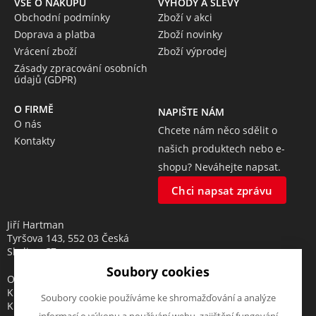
VŠE O NÁKUPU
VÝHODY A SLEVY
Obchodní podmínky
Zboží v akci
Doprava a platba
Zboží novinky
Vrácení zboží
Zboží výprodej
Zásady zpracování osobních
údajů (GDPR)
O FIRMĚ
NAPIŠTE NÁM
O nás
Chcete nám něco sdělit o
Kontakty
našich produktech nebo e-
shopu? Neváhejte napsat.
Chci napsat zprávu
Jiří Hartman
Tyršova 143, 552 03 Česká
Skalice, CZ
Soubory cookies
Obchodní rejstřík vedený u
Krajského soudu v Hradci
Soubory cookie používáme ke shromažďování a analýze
Králové, oddíl A, vložka 18553