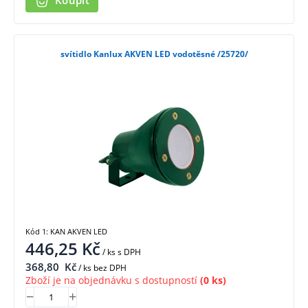
Koupit
svítidlo Kanlux AKVEN LED vodotěsné /25720/
Kód 1: KAN AKVEN LED
446,25
Kč
/ ks
s DPH
368,80
Kč
/ ks bez DPH
Zboží je na objednávku s dostupností
(0 ks)