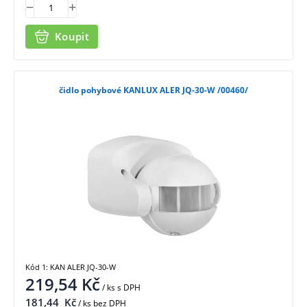
Koupit
čidlo pohybové KANLUX ALER JQ-30-W /00460/
Kód 1: KAN ALER JQ-30-W
219,54
Kč
/ ks
s DPH
181,44
Kč
/ ks bez DPH