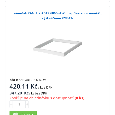
rámeček KANLUX ADTR 6060-H W pro přisazenou montáž,
výška 65mm /29843/
Kód 1: KAN ADTR-H 6060 W
420,11
Kč
/ ks
s DPH
347,20
Kč
/ ks bez DPH
Zboží je na objednávku s dostupností
(0 ks)