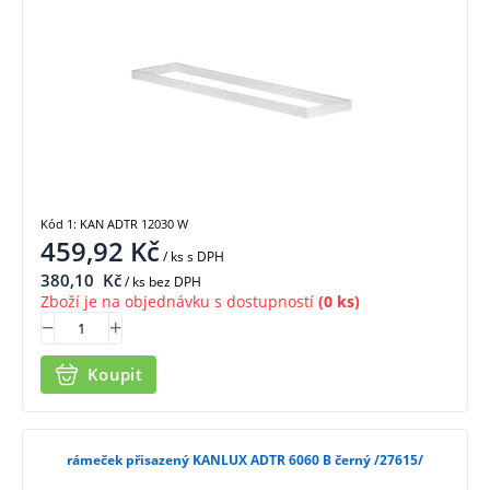
Kód 1: KAN ADTR 12030 W
459,92
Kč
/ ks
s DPH
380,10
Kč
/ ks bez DPH
Zboží je na objednávku s dostupností
(0 ks)
Koupit
rámeček přisazený KANLUX ADTR 6060 B černý /27615/