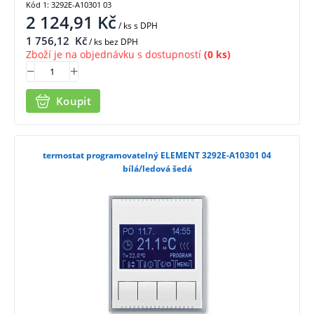
Kód 1: 3292E-A10301 03
2 124,91
Kč
/ ks
s DPH
1 756,12
Kč
/ ks bez DPH
Zboží je na objednávku s dostupností
(0 ks)
Koupit
termostat programovatelný ELEMENT 3292E-A10301 04
bílá/ledová šedá