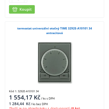
Koupit
termostat univerzální otočný TIME 3292E-A10101 34
antracitová
Kód 1: 3292E-A10101 34
1 554,17
Kč
/ ks
s DPH
1 284,44
Kč
/ ks bez DPH
Zboží je na objednávku s dostupností
(0 ks)