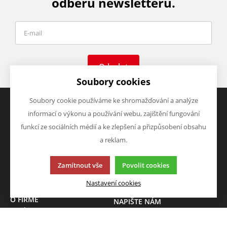
odběru newsletteru.
Odeslat
Soubory cookies
Soubory cookie používáme ke shromažďování a analýze
informací o výkonu a používání webu, zajištění fungování
VŠE O NÁKUPU
VÝHODY A SLEVY
funkcí ze sociálních médií a ke zlepšení a přizpůsobení obsahu
Obchodní podmínky
Zboží v akci
a reklam.
Doprava a platba
Zboží novinky
Vrácení zboží
Zboží výprodej
Zamítnout vše
Povolit cookies
Zásady zpracování osobních
údajů (GDPR)
Nastavení cookies
O FIRMĚ
NAPIŠTE NÁM
O nás
Chcete nám něco sdělit o
Kontakty