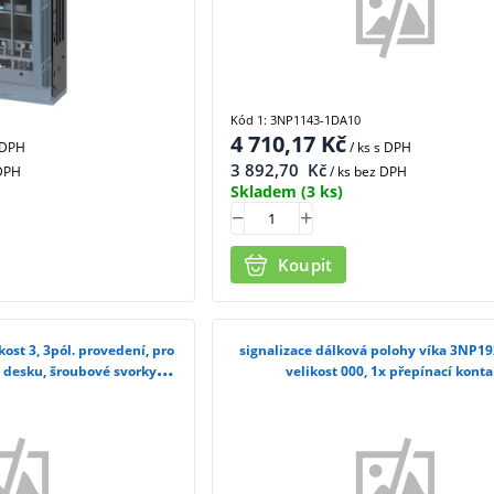
Kód 1: 3NP1143-1DA10
4 710,17
Kč
 DPH
/ ks
s DPH
3 892,70
Kč
 DPH
/ ks bez DPH
Skladem
(3 ks)
Koupit
kost 3, 3pól. provedení, pro
signalizace dálková polohy víka 3NP1
desku, šroubové svorky
velikost 000, 1x přepínací konta
63-1DA10