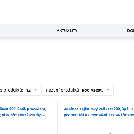
AKTUALITY
DOP
et produktů
:
12
Řazení produktů
:
Kód vzest.
ikost 000, 3pól. provedení,
odpínač pojistkový velikost 000, 3pól. 
jnice, třmenové svorky
pro montáž na montážní desku, třmeno
23-1BC20
3NP1123-1CA20