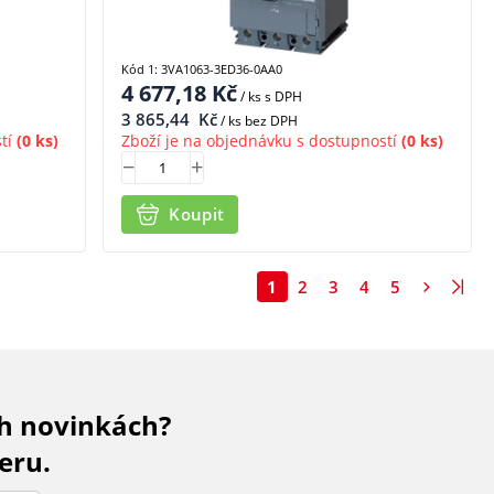
Kód 1: 3VA1063-3ED36-0AA0
4 677,18
Kč
/ ks
s DPH
3 865,44
Kč
/ ks bez DPH
tí
(0 ks)
Zboží je na objednávku s dostupností
(0 ks)
Koupit
1
2
3
4
5
ch novinkách?
eru.