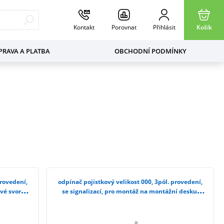
Kontakt
Porovnat
Přihlásit
Košík
RAVA A PLATBA
OBCHODNÍ PODMÍNKY
provedení,
odpínač pojistkový velikost 000, 3pól. provedení,
vé svorky
se signalizací, pro montáž na montážní desku,
třmenové svorky 3NP1123-1CA22