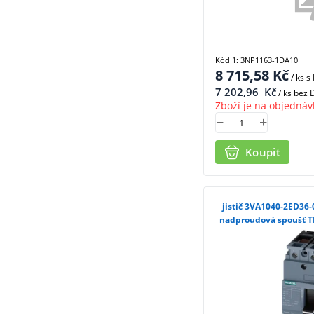
Kód 1: 3NP1163-1DA10
8 715,58
Kč
/ ks
s
7 202,96
Kč
/ ks bez
Zboží je na objednáv
Koupit
jistič 3VA1040-2ED36-
nadproudová spoušť TM2
In, 3pól, 