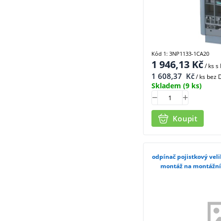
Kód 1: 3NP1133-1CA20
1 946,13
Kč
/ ks
s
1 608,37
Kč
/ ks bez
Skladem
(9 ks)
Koupit
odpínač pojistkový veli
montáž na montážní 
3NP11