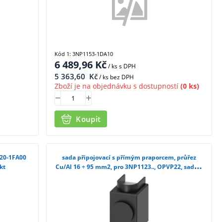
Kód 1: 3NP1153-1DA10
6 489,96
Kč
/ ks
s DPH
5 363,60
Kč
/ ks bez DPH
Zboží je na objednávku s dostupností
(0 ks)
Koupit
920-1FA00
sada připojovací s přímým praporcem, průřez
kt
Cu/Al 16 ÷ 95 mm2, pro 3NP1123.., OPVP22, sada 3
ks /3NP1923-1BD00/