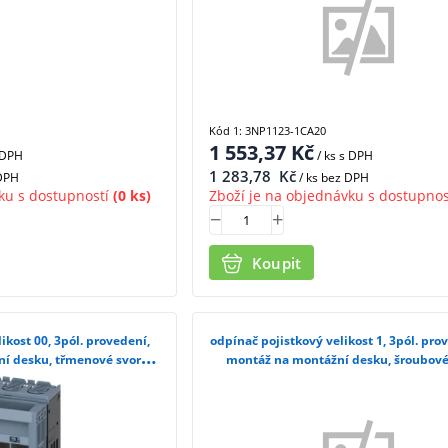
Kód 1: 3NP1123-1CA20
1 553,37
Kč
 DPH
/ ks
s DPH
1 283,78
Kč
 DPH
/ ks bez DPH
ku s dostupností
(0 ks)
Zboží je na objednávku s dostupnos
Koupit
ikost 00, 3pól. provedení,
odpínač pojistkový velikost 1, 3pól. pro
í desku, třmenové svorky
montáž na montážní desku, šroubové
33-1CA20
3NP1143-1DA10