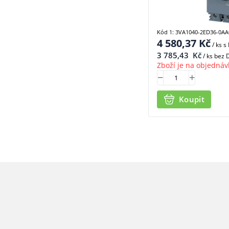
Kód 1: 3VA1040-2ED36-0AA
4 580,37
Kč
/ ks
s
3 785,43
Kč
/ ks bez
Zboží je na objednáv
Koupit