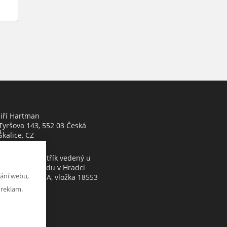
Jiří Hartman
Tyršova 143, 552 03 Česká
h
Skalice, CZ
Obchodní rejstřík vedený u
Krajského soudu v Hradci
ání webu,
Králové, oddíl A, vložka 18553
 reklam.