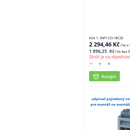
Kód 1: 3NP1123-1BC20
2 294,46
Kč
/ ks
s
1 896,25
Kč
/ ks bez
Zboží je na objednáv
Koupit
odpínač pojistkový vel
pro montáž na montážn
3NP11