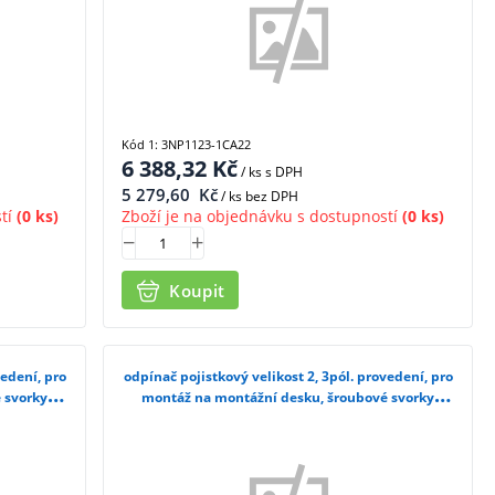
Kód 1: 3NP1123-1CA22
6 388,32
Kč
/ ks
s DPH
5 279,60
Kč
/ ks bez DPH
tí
(0 ks)
Zboží je na objednávku s dostupností
(0 ks)
Koupit
vedení, pro
odpínač pojistkový velikost 2, 3pól. provedení, pro
 svorky
montáž na montážní desku, šroubové svorky
3NP1153-1DA10