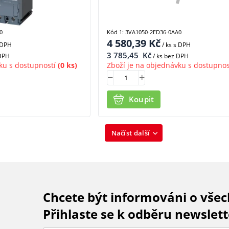
0
Kód 1: 3VA1050-2ED36-0AA0
4 580,39
Kč
 DPH
/ ks
s DPH
3 785,45
Kč
 DPH
/ ks bez DPH
ku s dostupností
(0 ks)
Zboží je na objednávku s dostupnos
Koupit
Načíst další
Chcete být informováni o vše
Přihlaste se k odběru newslett