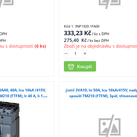
Kód 1: 3NP1920-1FA00
333,23
Kč
 DPH
/ ks
s DPH
275,40
Kč
 DPH
/ ks bez DPH
ku s dostupností
(0 ks)
Zboží je na objednávku s dostupnos
Koupit
0AA0, 40A, Icu 16kA /415V,
jistič 3VA10, In 50A, Icu 16kA/415V, n
10 (FTFM), Ir 40 A, Ii 10x
spoušť TM210 (FTFM), 3pól, třmenové
třmenové svorky
3VA1050-2ED36-0AA0