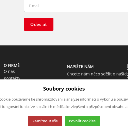
Odeslat
O FIRMĚ
NAPIŠTE NÁM
O nás
Chcete nám něco sdělit o našic
Kontakty
produktech nebo e-shopu?
Soubory cookies
Neváhejte napsat.
Chci napsat zprávu
cookie používáme ke shromažďování a analýze informací o výkonu a použív
ní fungování funkcí ze sociálních médií a ke zlepšení a přizpůsobení obsahu a
Zamítnout vše
Povolit cookies