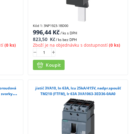
Kód 1: 3NP1923-1BD00
996,44
Kč
/ ks
s DPH
823,50
Kč
/ ks bez DPH
tí
(0 ks)
Zboží je na objednávku s dostupností
(0 ks)
Koupit
adproudová
jistič 3VA10, In 63A, Icu 25kA/415V, nadpr.spoušť
 svorky
TM210 (FTFM), Ir 63A 3VA1063-3ED36-0AA0