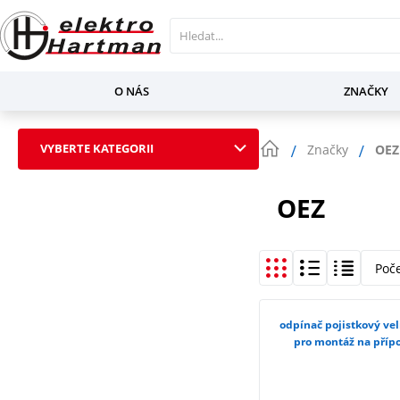
O NÁS
ZNAČKY
VYBERTE KATEGORII
Značky
OEZ
OEZ
Poč
odpínač pojistkový vel
pro montáž na přípo
3NP11