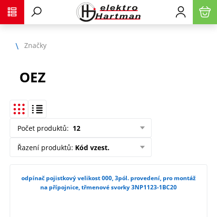
Značky
OEZ
Počet produktů
:
12
Řazení produktů
:
Kód vzest.
odpínač pojistkový velikost 000, 3pól. provedení, pro montáž
na přípojnice, třmenové svorky 3NP1123-1BC20