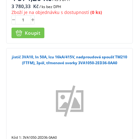
3 780,33
Kč
/ ks bez DPH
Zboží je na objednávku s dostupností
(0 ks)
Koupit
jistič 3VA10, In 50A, Icu 16kA/415V, nadproudová spoušť TM210
(FTFM), 3pól, třmenové svorky 3VA1050-2ED36-0AA0
Kód 1: 3VA1050-2ED36-0AA0