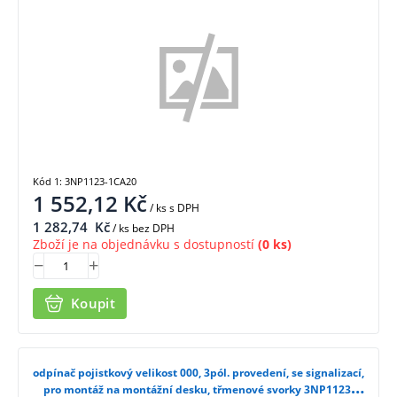
Kód 1: 3NP1123-1CA20
1 552,12
Kč
/ ks
s DPH
1 282,74
Kč
/ ks bez DPH
Zboží je na objednávku s dostupností
(0 ks)
Koupit
odpínač pojistkový velikost 000, 3pól. provedení, se signalizací,
pro montáž na montážní desku, třmenové svorky 3NP1123-