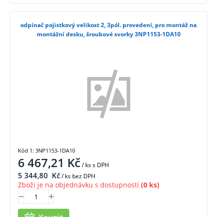
odpínač pojistkový velikost 2, 3pól. provedení, pro montáž na
montážní desku, šroubové svorky 3NP1153-1DA10
Kód 1: 3NP1153-1DA10
6 467,21
Kč
/ ks
s DPH
5 344,80
Kč
/ ks bez DPH
Zboží je na objednávku s dostupností
(0 ks)