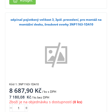
Koupit
odpínač pojistkový velikost 3, 3pól. provedení, pro montáž na
montážní desku, šroubové svorky 3NP1163-1DA10
Kód 1: 3NP1163-1DA10
8 687,90
Kč
/ ks
s DPH
7 180,08
Kč
/ ks bez DPH
Zboží je na objednávku s dostupností
(0 ks)