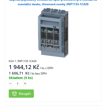
montážní desku, třmenové svorky 3NP1133-1CA20
Kód 1: 3NP1133-1CA20
1 944,12
Kč
/ ks
s DPH
1 606,71
Kč
/ ks bez DPH
Skladem
(9 ks)
Koupit