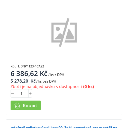
1CA22
Kód 1: 3NP1123-1CA22
6 386,62
Kč
/ ks
s DPH
5 278,20
Kč
/ ks bez DPH
Zboží je na objednávku s dostupností
(0 ks)
Koupit
odpínač pojistkový velikost 00, 3pól. provedení, pro montáž na