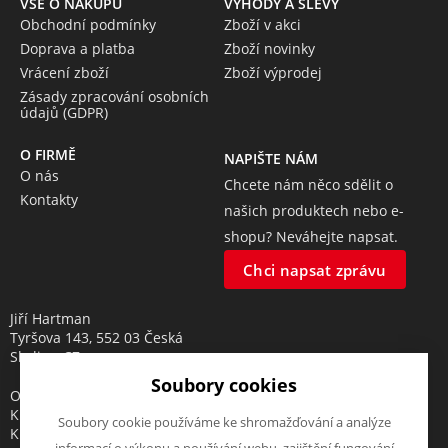
VŠE O NÁKUPU
VÝHODY A SLEVY
Obchodní podmínky
Zboží v akci
Doprava a platba
Zboží novinky
Vrácení zboží
Zboží výprodej
Zásady zpracování osobních
údajů (GDPR)
O FIRMĚ
NAPIŠTE NÁM
O nás
Chcete nám něco sdělit o
Kontakty
našich produktech nebo e-
shopu? Neváhejte napsat.
Chci napsat zprávu
Jiří Hartman
Tyršova 143, 552 03 Česká
Skalice, CZ
Soubory cookies
Obchodní rejstřík vedený u
Krajského soudu v Hradci
Soubory cookie používáme ke shromažďování a analýze
Králové, oddíl A, vložka 18553