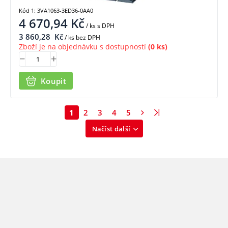
Kód 1: 3VA1063-3ED36-0AA0
4 670,94
Kč
/ ks
s DPH
3 860,28
Kč
/ ks bez DPH
Zboží je na objednávku s dostupností
(0 ks)
Koupit
1
2
3
4
5
Načíst další