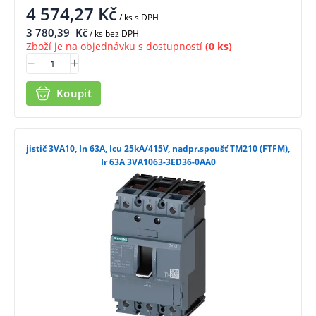
4 574,27
Kč
/ ks
s DPH
3 780,39
Kč
/ ks bez DPH
Zboží je na objednávku s dostupností
(0 ks)
Koupit
jistič 3VA10, In 63A, Icu 25kA/415V, nadpr.spoušť TM210 (FTFM),
Ir 63A 3VA1063-3ED36-0AA0