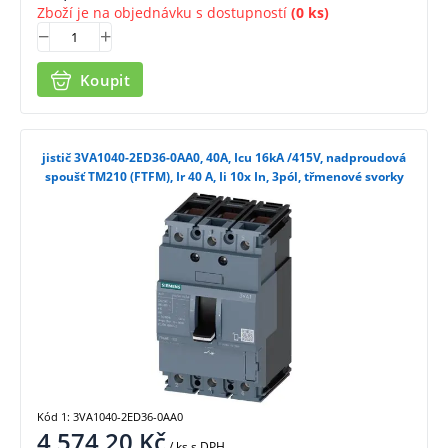
Zboží je na objednávku s dostupností
(0 ks)
Koupit
jistič 3VA1040-2ED36-0AA0, 40A, Icu 16kA /415V, nadproudová
spoušť TM210 (FTFM), Ir 40 A, Ii 10x In, 3pól, třmenové svorky
Kód 1: 3VA1040-2ED36-0AA0
4 574,20
Kč
/ ks
s DPH