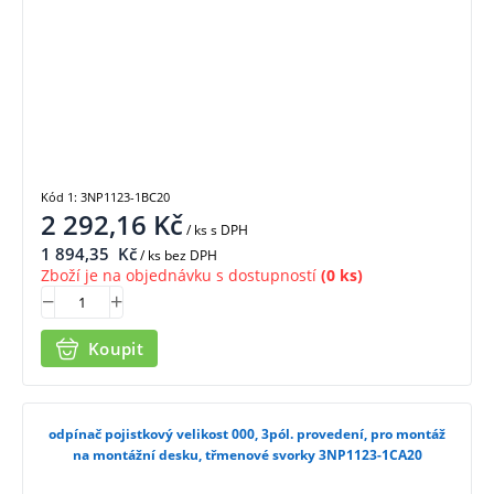
Kód 1: 3NP1123-1BC20
2 292,16
Kč
/ ks
s DPH
1 894,35
Kč
/ ks bez DPH
Zboží je na objednávku s dostupností
(0 ks)
Koupit
odpínač pojistkový velikost 000, 3pól. provedení, pro montáž
na montážní desku, třmenové svorky 3NP1123-1CA20