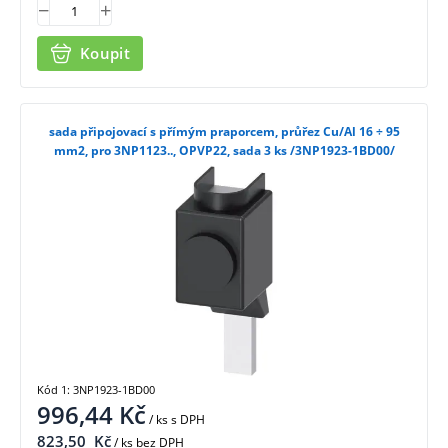
Koupit
sada připojovací s přímým praporcem, průřez Cu/Al 16 ÷ 95
mm2, pro 3NP1123.., OPVP22, sada 3 ks /3NP1923-1BD00/
Kód 1: 3NP1923-1BD00
996,44
Kč
/ ks
s DPH
823,50
Kč
/ ks bez DPH