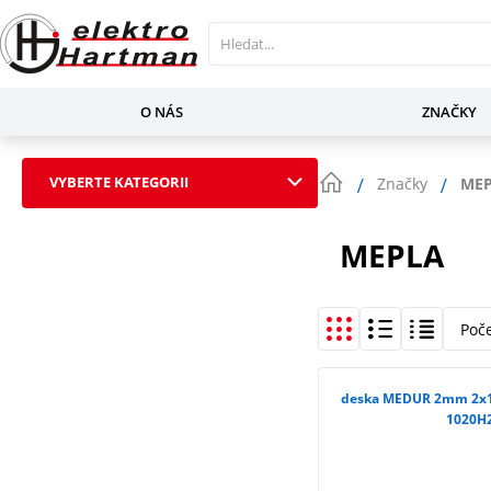
O NÁS
ZNAČKY
VYBERTE KATEGORII
Značky
ME
MEPLA
Poč
deska MEDUR 2mm 2x1m
1020H