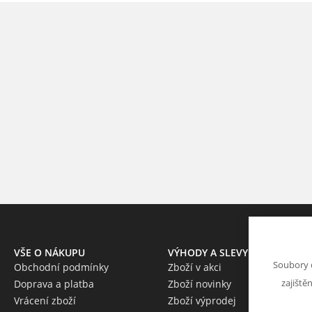
VŠE O NÁKUPU
VÝHODY A SLEVY
Soubory 
Obchodní podmínky
Zboží v akci
zajiště
Doprava a platba
Zboží novinky
Vrácení zboží
Zboží výprodej