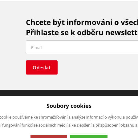
Chcete být informováni o vše
Přihlaste se k odběru newslett
Odeslat
Soubory cookies
O FIRMĚ
NAPIŠTE NÁM
cookie používáme ke shromažďování a analýze informací o výkonu a použív
O nás
Chcete nám něco sdělit o našic
ní fungování funkcí ze sociálních médií a ke zlepšení a přizpůsobení obsahu a
Kontakty
produktech nebo e-shopu?
Neváhejte napsat.