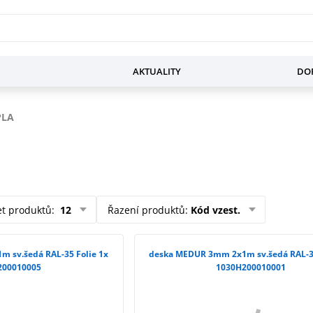
AKTUALITY
DOP
PLA
et produktů
:
12
Řazení produktů
:
Kód vzest.
 sv.šedá RAL-35 Folie 1x
deska MEDUR 3mm 2x1m sv.šedá RAL-35
200010005
1030H200010001