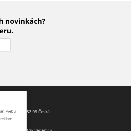
ch novinkách?
eru.
Jiří Hartman
ání webu,
Tyršova 143, 552 03 Česká
h
Skalice, CZ
 reklam.
Obchodní rejstřík vedený u