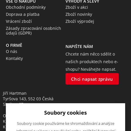
VŠE O NÁKUPU
VÝHODY A SLEVY
Obchodní podmínky
Zboží v akci
Doprava a platba
Zboží novinky
Vrácení zboží
Zboží výprodej
Zásady zpracování osobních
údajů (GDPR)
O FIRMĚ
NAPIŠTE NÁM
O nás
Chcete nám něco sdělit o
Kontakty
našich produktech nebo e-
shopu? Neváhejte napsat.
Chci napsat zprávu
Jiří Hartman
Tyršova 143, 552 03 Česká
Skalice, CZ
Soubory cookies
Obchodní rejstřík vedený u
Krajského soudu v Hradci
Soubory cookie používáme ke shromažďování a analýze
Králové, oddíl A, vložka 18553