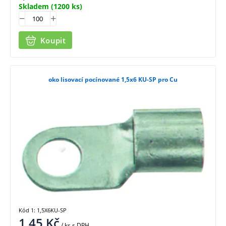
Skladem
(1200 ks)
Koupit
oko lisovací pocínované 1,5x6 KU-SP pro Cu
Kód 1: 1,5X6KU-SP
1,45
Kč
/ ks
s DPH