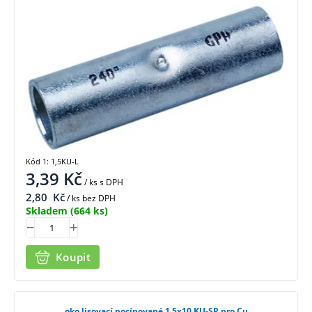
Kód 1: 1,5KU-L
3,39
Kč
/ ks
s DPH
2,80
Kč
/ ks bez DPH
Skladem
(664 ks)
Koupit
oko lisovací pocínované 1,5x10 KU-SP pro Cu