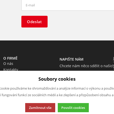
Odeslat
O FIRMĚ
NAPIŠTE NÁM
O nás
Chcete nám něco sdělit o našic
Kontakty
produktech nebo e-shopu?
Soubory cookies
Neváhejte napsat.
Chci napsat zprávu
cookie používáme ke shromažďování a analýze informací o výkonu a použív
ní fungování funkcí ze sociálních médií a ke zlepšení a přizpůsobení obsahu a
Zamítnout vše
Povolit cookies