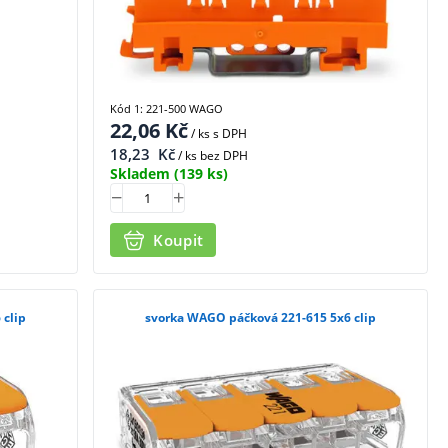
Kód 1: 221-500 WAGO
22,06
Kč
/ ks
s DPH
18,23
Kč
/ ks bez DPH
Skladem
(139 ks)
Koupit
 clip
svorka WAGO páčková 221-615 5x6 clip