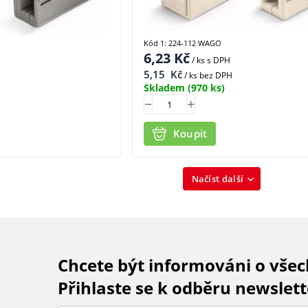
Kód 1: 224-112 WAGO
6,23
Kč
/ ks
s DPH
5,15
Kč
/ ks bez DPH
Skladem
(970 ks)
Koupit
Načíst další
Chcete být informováni o vše
Přihlaste se k odběru newslett