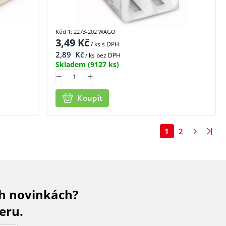
Kód 1: 2273-202 WAGO
3,49
Kč
/ ks
s DPH
2,89
Kč
/ ks bez DPH
Skladem
(9127 ks)
Koupit
1
2
ch novinkách?
eru.