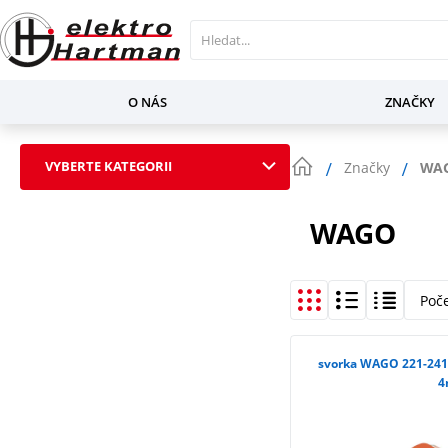
O NÁS
ZNAČKY
VYBERTE KATEGORII
Značky
WA
WAGO
Poč
svorka WAGO 221-2411
4