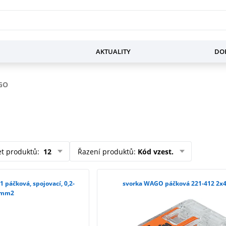
AKTUALITY
DOP
GO
et produktů
:
12
Řazení produktů
:
Kód vzest.
 páčková, spojovací, 0,2-
svorka WAGO páčková 221-412 2x4
mm2