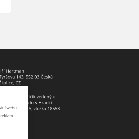
Jiří Hartman
Tyršova 143, 552 03 Česká
h
Skalice, CZ
Obchodní rejstřík vedený u
Krajského soudu v Hradci
ání webu,
Králové, oddíl A, vložka 18553
 reklam.