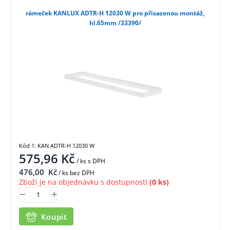
rámeček KANLUX ADTR-H 12030 W pro přisazenou montáž,
hl.65mm /33390/
Kód 1: KAN ADTR-H 12030 W
575,96
Kč
/ ks
s DPH
476,00
Kč
/ ks bez DPH
Zboží je na objednávku s dostupností
(0 ks)
Koupit