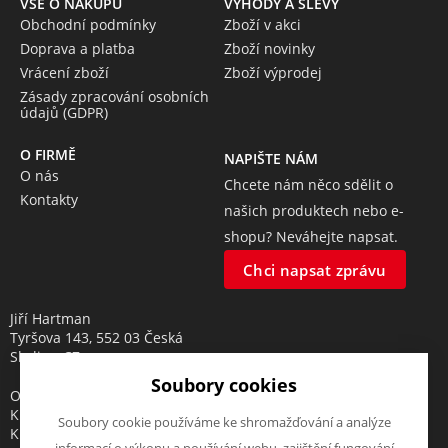
VŠE O NÁKUPU
VÝHODY A SLEVY
Obchodní podmínky
Zboží v akci
Doprava a platba
Zboží novinky
Vrácení zboží
Zboží výprodej
Zásady zpracování osobních
údajů (GDPR)
O FIRMĚ
NAPIŠTE NÁM
O nás
Chcete nám něco sdělit o
Kontakty
našich produktech nebo e-
shopu? Neváhejte napsat.
Chci napsat zprávu
Jiří Hartman
Tyršova 143, 552 03 Česká
Skalice, CZ
Soubory cookies
Obchodní rejstřík vedený u
Krajského soudu v Hradci
Soubory cookie používáme ke shromažďování a analýze
Králové, oddíl A, vložka 18553