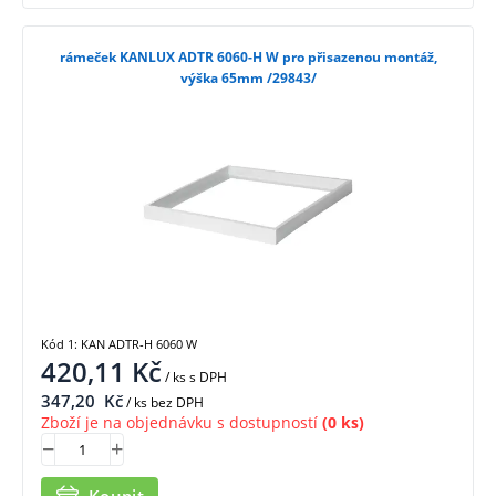
rámeček KANLUX ADTR 6060-H W pro přisazenou montáž,
výška 65mm /29843/
Kód 1: KAN ADTR-H 6060 W
420,11
Kč
/ ks
s DPH
347,20
Kč
/ ks bez DPH
Zboží je na objednávku s dostupností
(0 ks)