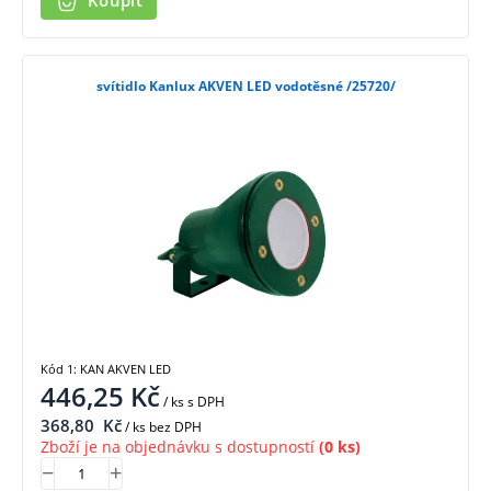
Koupit
svítidlo Kanlux AKVEN LED vodotěsné /25720/
Kód 1: KAN AKVEN LED
446,25
Kč
/ ks
s DPH
368,80
Kč
/ ks bez DPH
Zboží je na objednávku s dostupností
(0 ks)