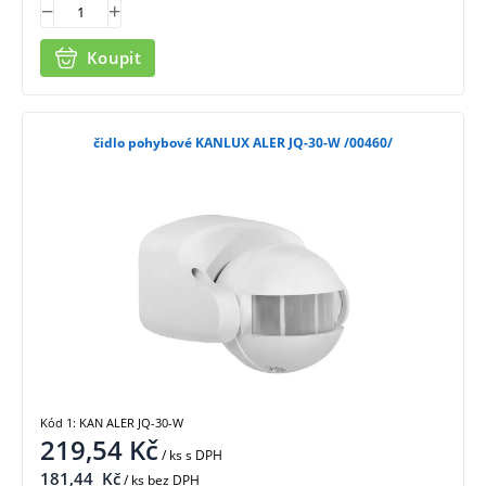
Koupit
čidlo pohybové KANLUX ALER JQ-30-W /00460/
Kód 1: KAN ALER JQ-30-W
219,54
Kč
/ ks
s DPH
181,44
Kč
/ ks bez DPH