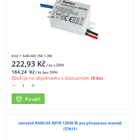
Kód 1: KAN ADI 350 1-3W
222,93
Kč
/ ks
s DPH
184,24
Kč
/ ks bez DPH
Zboží je na objednávku s dostupností
(0 ks)
Koupit
rámeček KANLUX ADTR 12030 W pro přisazenou montáž
/27611/