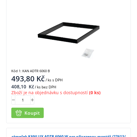
Kód 1: KAN ADTR 6060 B
493,80
Kč
/ ks
s DPH
408,10
Kč
/ ks bez DPH
Zboží je na objednávku s dostupností
(0 ks)
Koupit
rámeček KANLUX ADTR 6060 W pro přisazenou montáž /27613/