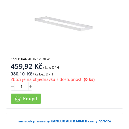
Kód 1: KAN ADTR 12030 W
459,92
Kč
/ ks
s DPH
380,10
Kč
/ ks bez DPH
Zboží je na objednávku s dostupností
(0 ks)
Koupit
rámeček přisazený KANLUX ADTR 6060 B černý /27615/