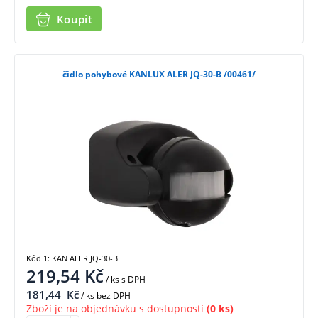
Koupit
čidlo pohybové KANLUX ALER JQ-30-B /00461/
Kód 1: KAN ALER JQ-30-B
219,54
Kč
/ ks
s DPH
181,44
Kč
/ ks bez DPH
Zboží je na objednávku s dostupností
(0 ks)