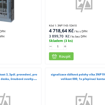
Kód 1: 3NP1143-1DA10
4 718,64
Kč
 DPH
/ ks
s DPH
3 899,70
Kč
 DPH
/ ks bez DPH
Skladem
(3 ks)
Koupit
kost 3, 3pól. provedení, pro
signalizace dálková polohy víka 3NP1
desku, šroubové svorky
velikost 000, 1x přepínací konta
63-1DA10