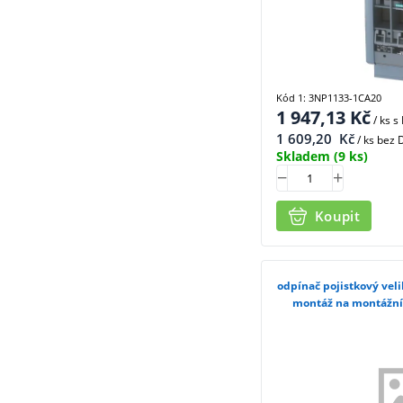
Kód 1: 3NP1133-1CA20
1 947,13
Kč
/ ks
s
1 609,20
Kč
/ ks bez
Skladem
(9 ks)
Koupit
odpínač pojistkový veli
montáž na montážní 
3NP11