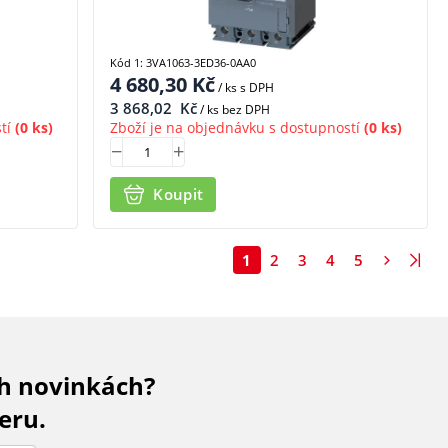
Kód 1: 3VA1063-3ED36-0AA0
4 680,30
Kč
/ ks
s DPH
3 868,02
Kč
/ ks bez DPH
tí
(0 ks)
Zboží je na objednávku s dostupností
(0 ks)
Koupit
1
2
3
4
5
ch novinkách?
eru.