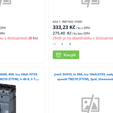
Kód 1: 3NP1920-1FA00
333,23
Kč
 DPH
/ ks
s DPH
275,40
Kč
 DPH
/ ks bez DPH
ku s dostupností
(0 ks)
Zboží je na objednávku s dostupnos
Koupit
0AA0, 40A, Icu 16kA /415V,
jistič 3VA10, In 50A, Icu 16kA/415V, n
10 (FTFM), Ir 40 A, Ii 10x
spoušť TM210 (FTFM), 3pól, třmenové
třmenové svorky
3VA1050-2ED36-0AA0