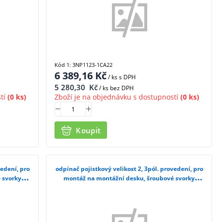
Kód 1: 3NP1123-1CA22
6 389,16
Kč
/ ks
s DPH
5 280,30
Kč
/ ks bez DPH
tí
(0 ks)
Zboží je na objednávku s dostupností
(0 ks)
Koupit
vedení, pro
odpínač pojistkový velikost 2, 3pól. provedení, pro
 svorky
montáž na montážní desku, šroubové svorky
3NP1153-1DA10