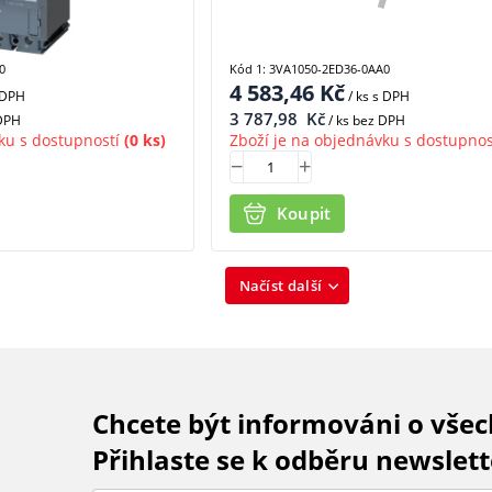
0
Kód 1: 3VA1050-2ED36-0AA0
4 583,46
Kč
 DPH
/ ks
s DPH
3 787,98
Kč
 DPH
/ ks bez DPH
ku s dostupností
(0 ks)
Zboží je na objednávku s dostupnos
Koupit
Načíst další
Chcete být informováni o vše
Přihlaste se k odběru newslett