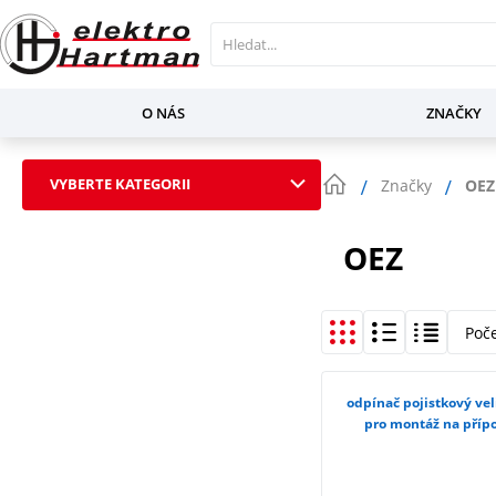
O NÁS
ZNAČKY
VYBERTE KATEGORII
Značky
OEZ
OEZ
Poč
odpínač pojistkový vel
pro montáž na přípo
3NP11