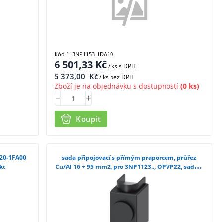
Kód 1: 3NP1153-1DA10
6 501,33
Kč
/ ks
s DPH
5 373,00
Kč
/ ks bez DPH
Zboží je na objednávku s dostupností
(0 ks)
Koupit
920-1FA00
sada připojovací s přímým praporcem, průřez
kt
Cu/Al 16 ÷ 95 mm2, pro 3NP1123.., OPVP22, sada 3
ks /3NP1923-1BD00/