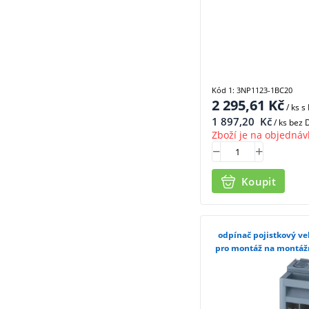
Kód 1: 3NP1123-1BC20
2 295,61
Kč
/ ks
s
1 897,20
Kč
/ ks bez
Zboží je na objednáv
Koupit
odpínač pojistkový vel
pro montáž na montážn
3NP11