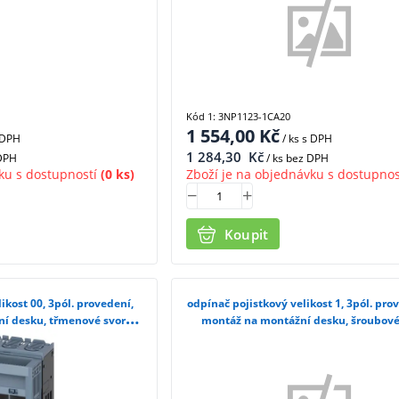
Kód 1: 3NP1123-1CA20
1 554,00
Kč
 DPH
/ ks
s DPH
1 284,30
Kč
 DPH
/ ks bez DPH
ku s dostupností
(0 ks)
Zboží je na objednávku s dostupnos
Koupit
ikost 00, 3pól. provedení,
odpínač pojistkový velikost 1, 3pól. pro
í desku, třmenové svorky
montáž na montážní desku, šroubové
33-1CA20
3NP1143-1DA10