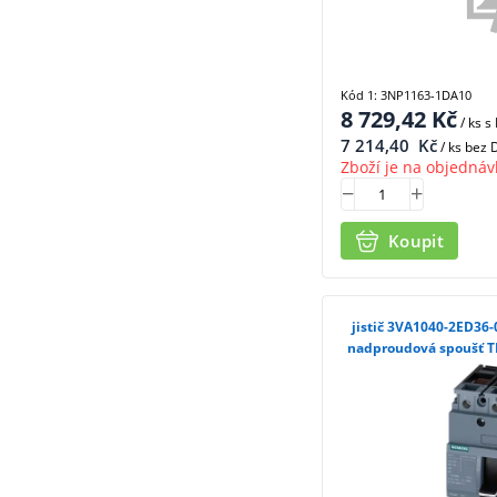
Kód 1: 3NP1163-1DA10
8 729,42
Kč
/ ks
s
7 214,40
Kč
/ ks bez
Zboží je na objednáv
Koupit
jistič 3VA1040-2ED36-
nadproudová spoušť TM2
In, 3pól, 