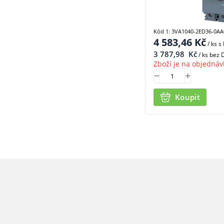
Kód 1: 3VA1040-2ED36-0AA
4 583,46
Kč
/ ks
s
3 787,98
Kč
/ ks bez
Zboží je na objednáv
Koupit