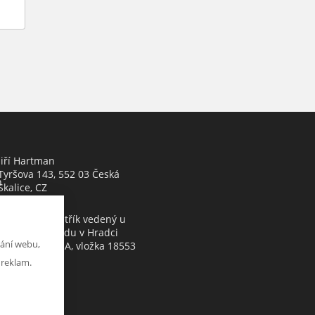
Jiří Hartman
Tyršova 143, 552 03 Česká
h
Skalice, CZ
Obchodní rejstřík vedený u
Krajského soudu v Hradci
ání webu,
Králové, oddíl A, vložka 18553
 reklam.