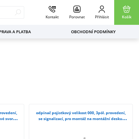
Kontakt
Porovnat
Přihlásit
Košík
RAVA A PLATBA
OBCHODNÍ PODMÍNKY
provedení,
odpínač pojistkový velikost 000, 3pól. provedení,
vé svorky
se signalizací, pro montáž na montážní desku,
třmenové svorky 3NP1123-1CA22