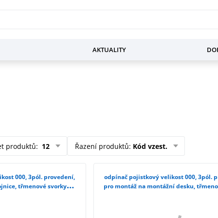
AKTUALITY
DOP
et produktů
:
12
Řazení produktů
:
Kód vzest.
ikost 000, 3pól. provedení,
odpínač pojistkový velikost 000, 3pól. 
jnice, třmenové svorky
pro montáž na montážní desku, třmeno
23-1BC20
3NP1123-1CA20