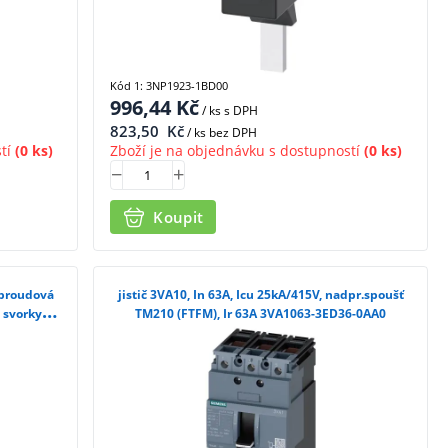
Kód 1: 3NP1923-1BD00
996,44
Kč
/ ks
s DPH
823,50
Kč
/ ks bez DPH
tí
(0 ks)
Zboží je na objednávku s dostupností
(0 ks)
Koupit
adproudová
jistič 3VA10, In 63A, Icu 25kA/415V, nadpr.spoušť
 svorky
TM210 (FTFM), Ir 63A 3VA1063-3ED36-0AA0