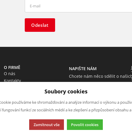
Odeslat
O FIRMĚ
NAPIŠTE NÁM
O nás
Chcete nám něco sdělit o našic
Kontakty
produktech nebo e-shopu?
Soubory cookies
Neváhejte napsat.
Chci napsat zprávu
cookie používáme ke shromažďování a analýze informací o výkonu a použív
ní fungování funkcí ze sociálních médií a ke zlepšení a přizpůsobení obsahu a
Zamítnout vše
Povolit cookies