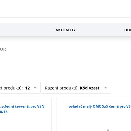
AKTUALITY
DOP
ZOR
et produktů
:
12
Řazení produktů
:
Kód vzest.
, střední červená, pro VSN
ovladač malý OMC 5x5
0/16