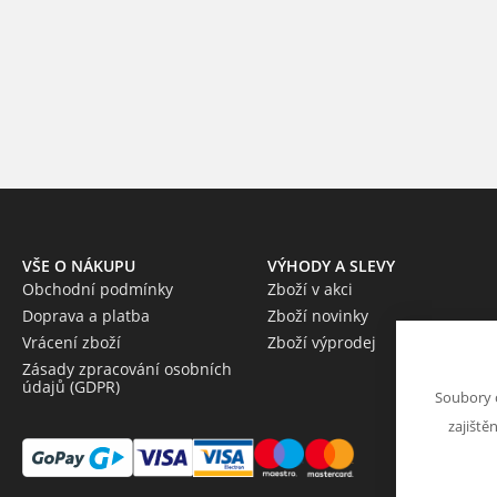
VŠE O NÁKUPU
VÝHODY A SLEVY
Obchodní podmínky
Zboží v akci
Doprava a platba
Zboží novinky
Vrácení zboží
Zboží výprodej
Zásady zpracování osobních
údajů (GDPR)
Soubory 
zajiště