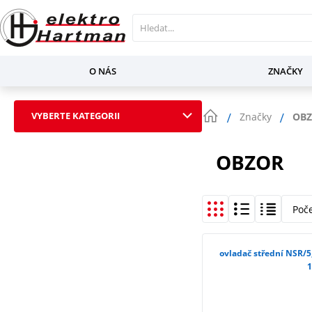
O NÁS
ZNAČKY
VYBERTE KATEGORII
Značky
OB
OBZOR
Poč
ovladač střední NSR/5
1