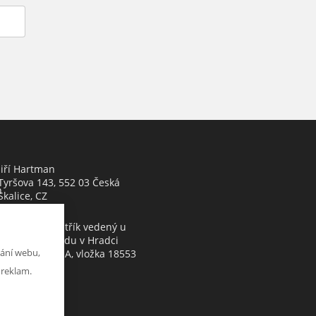
Jiří Hartman
Tyršova 143, 552 03 Česká
h
Skalice, CZ
Obchodní rejstřík vedený u
Krajského soudu v Hradci
ání webu,
Králové, oddíl A, vložka 18553
 reklam.