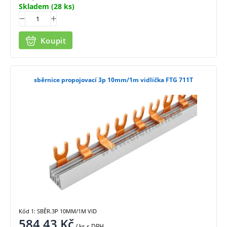
Skladem
(28 ks)
Koupit
sběrnice propojovací 3p 10mm/1m vidlička FTG 711T
Kód 1: SBĚR.3P 10MM/1M VID
584,43
Kč
/ ks
s DPH