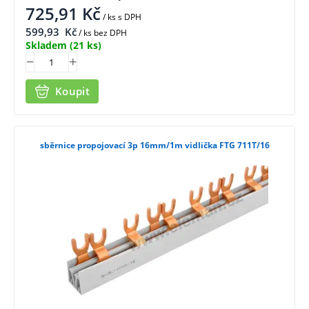
725,91
Kč
/ ks
s DPH
599,93
Kč
/ ks bez DPH
Skladem
(21 ks)
Koupit
sběrnice propojovací 3p 16mm/1m vidlička FTG 711T/16