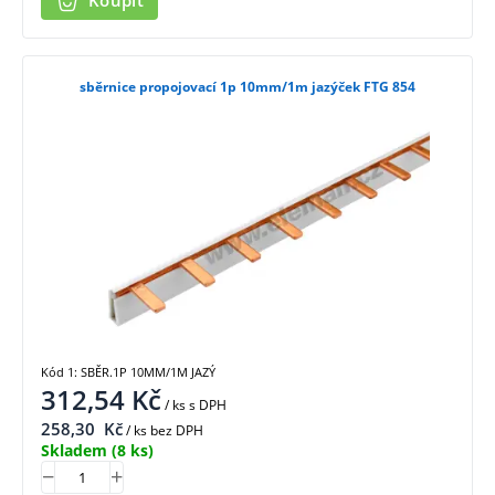
Koupit
sběrnice propojovací 1p 10mm/1m jazýček FTG 854
Kód 1: SBĚR.1P 10MM/1M JAZÝ
312,54
Kč
/ ks
s DPH
258,30
Kč
/ ks bez DPH
Skladem
(8 ks)