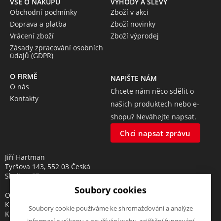
VŠE O NÁKUPU
VÝHODY A SLEVY
Obchodní podmínky
Zboží v akci
Doprava a platba
Zboží novinky
Vrácení zboží
Zboží výprodej
Zásady zpracování osobních
údajů (GDPR)
O FIRMĚ
NAPIŠTE NÁM
O nás
Chcete nám něco sdělit o
Kontakty
našich produktech nebo e-
shopu? Neváhejte napsat.
Chci napsat zprávu
Jiří Hartman
Tyršova 143, 552 03 Česká
Skalice, CZ
Soubory cookies
Obchodní rejstřík vedený u
Krajského soudu v Hradci
Soubory cookie používáme ke shromažďování a analýze
Králové, oddíl A, vložka 18553