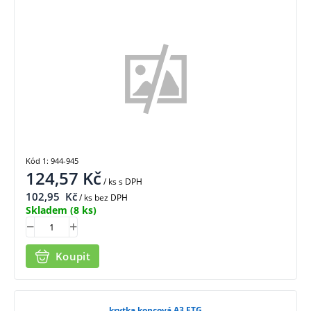
Kód 1: 944-945
124,57
Kč
/ ks
s DPH
102,95
Kč
/ ks bez DPH
Skladem
(8 ks)
Koupit
krytka koncová A3 FTG