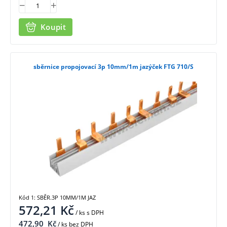
Koupit
sběrnice propojovací 3p 10mm/1m jazýček FTG 710/S
Kód 1: SBĚR.3P 10MM/1M JAZ
572,21
Kč
/ ks
s DPH
472,90
Kč
/ ks bez DPH