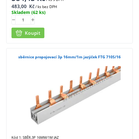
483,00
Kč
/ ks bez DPH
Skladem
(62 ks)
Koupit
sběrnice propojovací 3p 16mm/1m jazýček FTG 710S/16
Kód 1: SBĚR.3P 16MM/1M JAZ