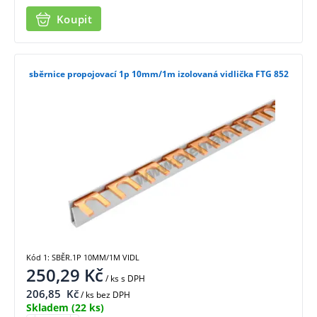
Koupit
sběrnice propojovací 1p 10mm/1m izolovaná vidlička FTG 852
Kód 1: SBĚR.1P 10MM/1M VIDL
250,29
Kč
/ ks
s DPH
206,85
Kč
/ ks bez DPH
Skladem
(22 ks)