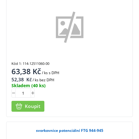
Kód 1: 114-12511060-00
63,38
Kč
/ ks
s DPH
52,38
Kč
/ ks bez DPH
Skladem
(40 ks)
Koupit
svorkovnice potenciální FTG 944-945