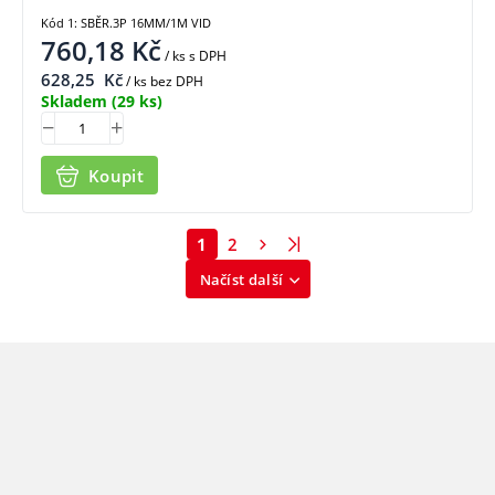
Kód 1: SBĚR.3P 16MM/1M VID
760,18
Kč
/ ks
s DPH
628,25
Kč
/ ks bez DPH
Skladem
(29 ks)
Koupit
1
2
Načíst další