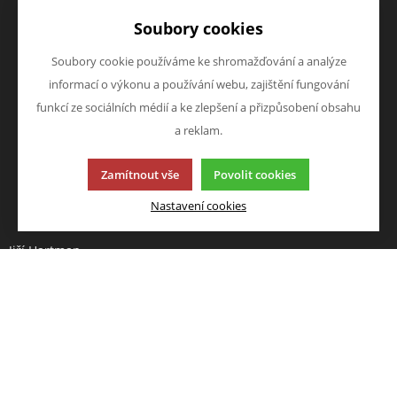
Doprava a platba
Zboží novinky
Soubory cookies
Vrácení zboží
Zboží výprodej
Zásady zpracování osobních
Soubory cookie používáme ke shromažďování a analýze
údajů (GDPR)
informací o výkonu a používání webu, zajištění fungování
O FIRMĚ
NAPIŠTE NÁM
funkcí ze sociálních médií a ke zlepšení a přizpůsobení obsahu
O nás
Chcete nám něco sdělit o
a reklam.
Kontakty
našich produktech nebo e-
Zamítnout vše
Povolit cookies
shopu? Neváhejte napsat.
Chci napsat zprávu
Nastavení cookies
Jiří Hartman
Tyršova 143, 552 03 Česká
Skalice, CZ
Obchodní rejstřík vedený u
Krajského soudu v Hradci
Králové, oddíl A, vložka 18553