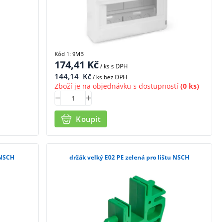
Kód 1: 9MB
174,41
Kč
/ ks
s DPH
144,14
Kč
/ ks bez DPH
Zboží je na objednávku s dostupností
(0 ks)
Koupit
ištu NSCH
držák velký E02 PE zelená pro lištu NSCH