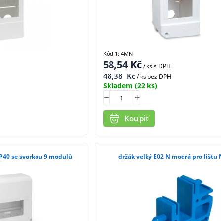
Kód 1: 4MN
58,54
Kč
/ ks
s DPH
48,38
Kč
/ ks bez DPH
Skladem
(22 ks)
Koupit
IP40 se svorkou 9 modulů
držák velký E02 N modrá pro l