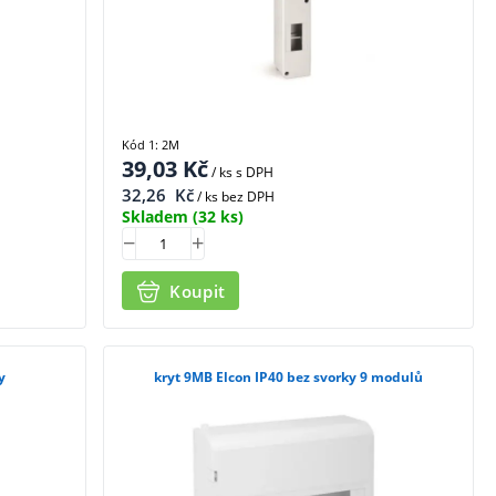
Kód 1: 2M
39,03
Kč
/ ks
s DPH
32,26
Kč
/ ks bez DPH
Skladem
(32 ks)
Koupit
y
kryt 9MB Elcon IP40 bez svorky 9 modulů