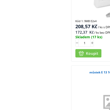
Kód 1: 9MB E2x4
208,57
Kč
/ ks
s D
172,37
Kč
/ ks bez DP
Skladem
(17 ks)
Koupit
mů