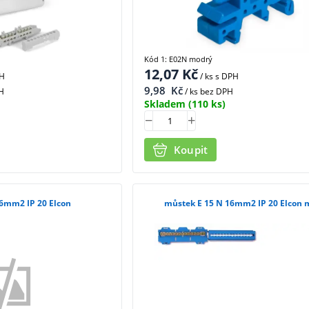
Kód 1: E02N modrý
12,07
Kč
PH
/ ks
s DPH
9,98
Kč
H
/ ks bez DPH
Skladem
(110 ks)
Koupit
stek E 13 16mm2 IP 20 Elcon
můstek