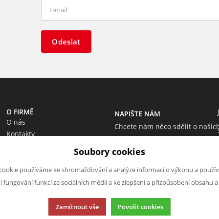
Odeslat
O FIRMĚ
NAPIŠTE NÁM
O nás
Chcete nám něco sdělit o našic
Kontakty
produktech nebo e-shopu?
Soubory cookies
Neváhejte napsat.
Chci napsat zprávu
cookie používáme ke shromažďování a analýze informací o výkonu a použív
ní fungování funkcí ze sociálních médií a ke zlepšení a přizpůsobení obsahu a
Zamítnout vše
Povolit cookies