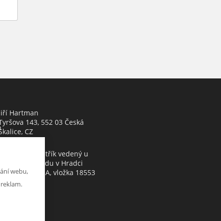
Jiří Hartman
Tyršova 143, 552 03 Česká
h
Skalice, CZ
Obchodní rejstřík vedený u
Krajského soudu v Hradci
ání webu,
Králové, oddíl A, vložka 18553
 reklam.