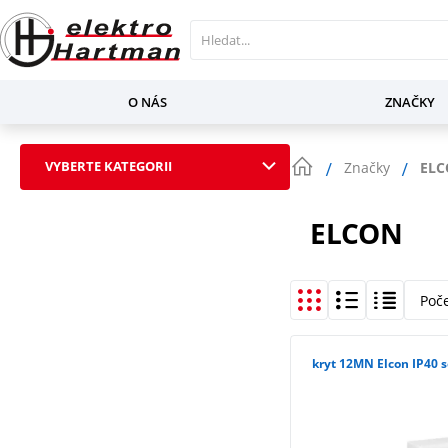
O NÁS
ZNAČKY
VYBERTE KATEGORII
Značky
EL
ELCON
Poč
kryt 12MN Elcon IP40 