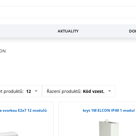
AKTUALITY
DOP
CON
et produktů
:
12
Řazení produktů
:
Kód vzest.
se svorkou E2x7 12 modulů
kryt 1M ELCON IP40 1 modul