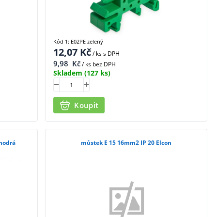
Kód 1: E02PE zelený
12,07
Kč
/ ks
s DPH
9,98
Kč
/ ks bez DPH
Skladem
(127 ks)
Koupit
 E 15 N 16mm2 IP 20 Elcon modrá
můstek E 15 16mm2 IP 20 Elcon