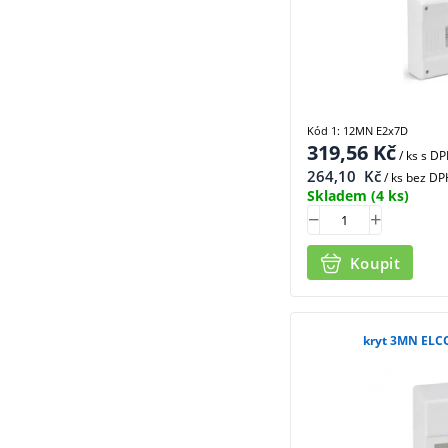
Kód 1: 12MN E2x7D
319,56
Kč
/ ks
s D
264,10
Kč
/ ks bez DP
Skladem
(4 ks)
Koupit
kryt 3MN ELC