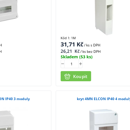
Kód 1: 1M
31,71
Kč
PH
/ ks
s DPH
26,21
Kč
H
/ ks bez DPH
Skladem
(53 ks)
Koupit
ON IP40 3 moduly
kryt 4MN ELCON IP40 4 modul