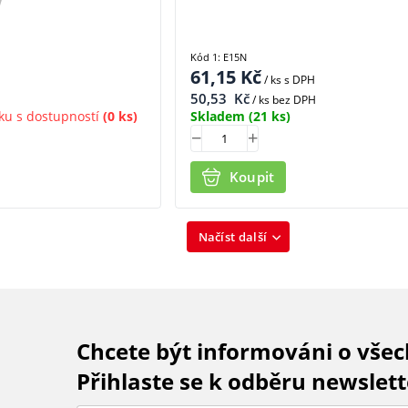
Kód 1: E15N
61,15
Kč
/ ks
s DPH
50,53
Kč
/ ks bez DPH
ku s dostupností
(0 ks)
Skladem
(21 ks)
Koupit
Načíst další
Chcete být informováni o vše
Přihlaste se k odběru newslett