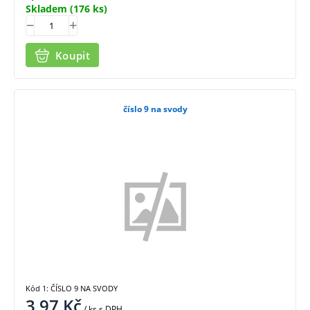
Skladem
(176 ks)
Koupit
číslo 9 na svody
Kód 1: ČÍSLO 9 NA SVODY
3,97
Kč
/ ks
s DPH