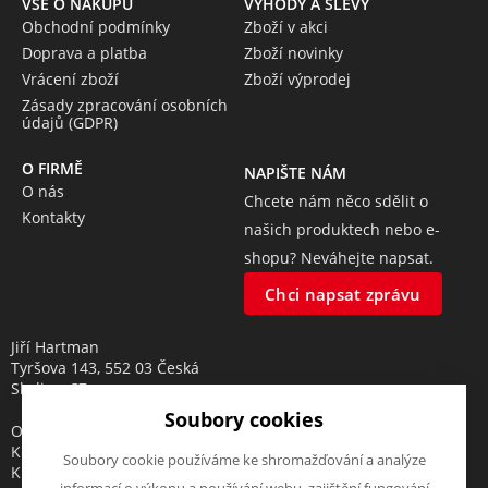
VŠE O NÁKUPU
VÝHODY A SLEVY
Obchodní podmínky
Zboží v akci
Doprava a platba
Zboží novinky
Vrácení zboží
Zboží výprodej
Zásady zpracování osobních
údajů (GDPR)
O FIRMĚ
NAPIŠTE NÁM
O nás
Chcete nám něco sdělit o
Kontakty
našich produktech nebo e-
shopu? Neváhejte napsat.
Chci napsat zprávu
Jiří Hartman
Tyršova 143, 552 03 Česká
Skalice, CZ
Soubory cookies
Obchodní rejstřík vedený u
Krajského soudu v Hradci
Soubory cookie používáme ke shromažďování a analýze
Králové, oddíl A, vložka 18553