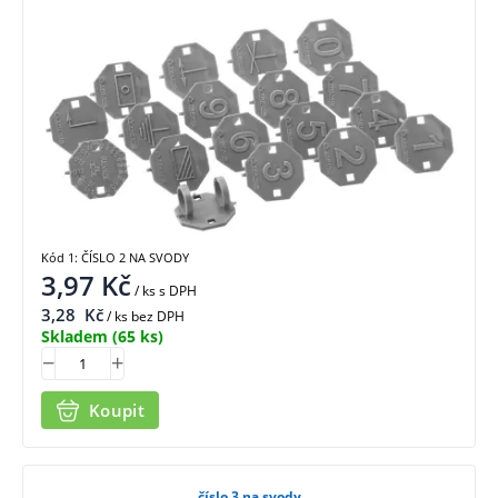
Kód 1: ČÍSLO 2 NA SVODY
3,97
Kč
/ ks
s DPH
3,28
Kč
/ ks bez DPH
Skladem
(65 ks)
Koupit
číslo 3 na svody