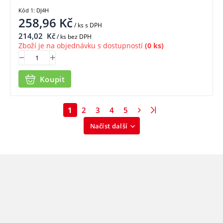
Kód 1: DJ4H
258,96
Kč
/ ks
s DPH
214,02
Kč
/ ks bez DPH
Zboží je na objednávku s dostupností
(0 ks)
Koupit
1
2
3
4
5
Načíst další