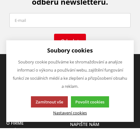
odběru newsletteru.
Odeslat
Soubory cookies
Soubory cookie používáme ke shromažďování a analýze
informací o výkonu a používání webu, zajištění fungování
VŠE O NÁKUPU
VÝHODY A SLEVY
funkcí ze sociálních médií a ke zlepšení a přizpůsobení obsahu
Obchodní podmínky
Zboží v akci
a reklam.
Doprava a platba
Zboží novinky
Vrácení zboží
Zboží výprodej
Zamítnout vše
Povolit cookies
Zásady zpracování osobních
údajů (GDPR)
Nastavení cookies
O FIRMĚ
NAPIŠTE NÁM
O nás
Chcete nám něco sdělit o
Kontakty