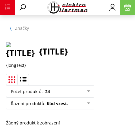
Značky
{TITLE}
{longText}
Počet produktů
:
24
Řazení produktů
:
Kód vzest.
Žádný produkt k zobrazení