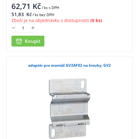
62,71
Kč
/ ks
s DPH
51,83
Kč
/ ks bez DPH
Zboží je na objednávku s dostupností
(0 ks)
Koupit
adaptér pro montáž GV2AF02 na šrouby, GV2