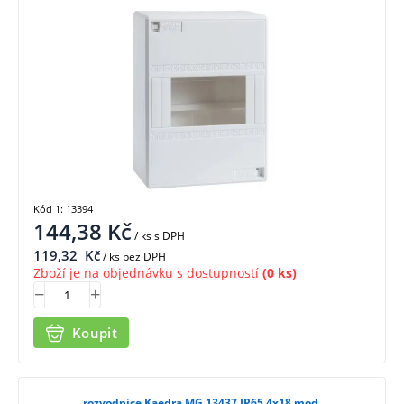
Kód 1: 13394
144,38
Kč
/ ks
s DPH
119,32
Kč
/ ks bez DPH
Zboží je na objednávku s dostupností
(0 ks)
Koupit
rozvodnice Kaedra MG 13437 IP65 4x18 mod.