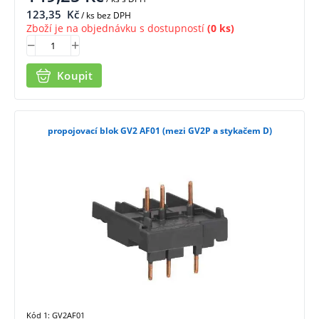
123,35
Kč
/ ks bez DPH
Zboží je na objednávku s dostupností
(0 ks)
Koupit
propojovací blok GV2 AF01 (mezi GV2P a stykačem D)
Kód 1: GV2AF01