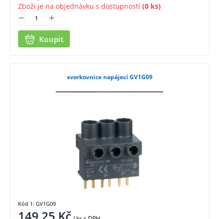
Zboží je na objednávku s dostupností
(0 ks)
Koupit
svorkovnice napájecí GV1G09
Kód 1: GV1G09
149,25
Kč
/ ks
s DPH