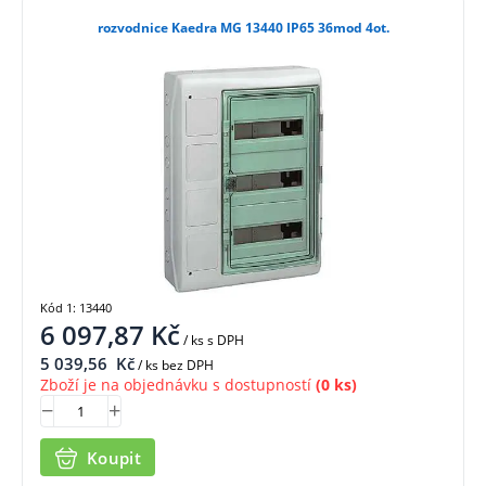
rozvodnice Kaedra MG 13440 IP65 36mod 4ot.
Kód 1: 13440
6 097,87
Kč
/ ks
s DPH
5 039,56
Kč
/ ks bez DPH
Zboží je na objednávku s dostupností
(0 ks)
Koupit