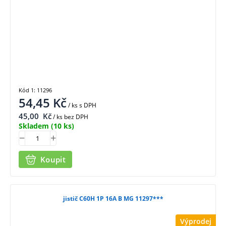
Kód 1: 11296
54,45
Kč
/ ks
s DPH
45,00
Kč
/ ks bez DPH
Skladem
(10 ks)
Koupit
jistič C60H 1P 16A B MG 11297***
Výprodej