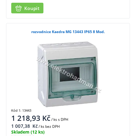
Koupit
rozvodnice Kaedra MG 13443 IP65 8 Mod.
Kód 1: 13443
1 218,93
Kč
/ ks
s DPH
1 007,38
Kč
/ ks bez DPH
Skladem
(12 ks)