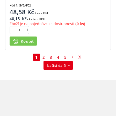
Kód 1: GV2AF02
48,58
Kč
/ ks
s DPH
40,15
Kč
/ ks bez DPH
Zboží je na objednávku s dostupností
(0 ks)
Koupit
1
2
3
4
5
Načíst další