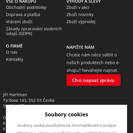
VŠE O NÁKUPU
VÝHODY A SLEVY
Obchodní podmínky
Zboží v akci
Doprava a platba
Zboží novinky
Vrácení zboží
Zboží výprodej
Zásady zpracování osobních
údajů (GDPR)
O FIRMĚ
NAPIŠTE NÁM
O nás
Chcete nám něco sdělit o
Kontakty
našich produktech nebo e-
shopu? Neváhejte napsat.
Chci napsat zprávu
Jiří Hartman
Tyršova 143, 552 03 Česká
Skalice, CZ
Soubory cookies
Obchodní rejstřík vedený u
Krajského soudu v Hradci
Soubory cookie používáme ke shromažďování a analýze
Králové, oddíl A, vložka 18553