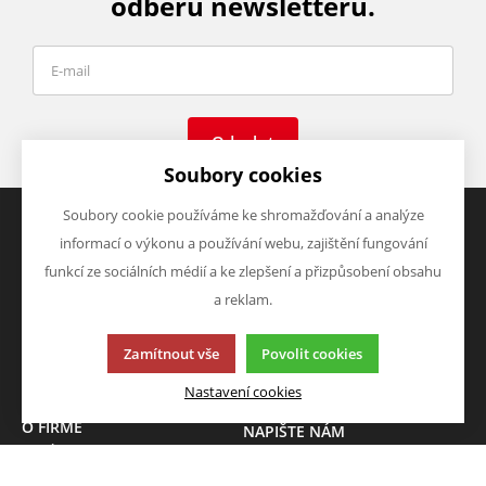
odběru newsletteru.
Odeslat
Soubory cookies
Soubory cookie používáme ke shromažďování a analýze
informací o výkonu a používání webu, zajištění fungování
VŠE O NÁKUPU
VÝHODY A SLEVY
funkcí ze sociálních médií a ke zlepšení a přizpůsobení obsahu
Obchodní podmínky
Zboží v akci
a reklam.
Doprava a platba
Zboží novinky
Vrácení zboží
Zboží výprodej
Zamítnout vše
Povolit cookies
Zásady zpracování osobních
údajů (GDPR)
Nastavení cookies
O FIRMĚ
NAPIŠTE NÁM
O nás
Chcete nám něco sdělit o
Kontakty