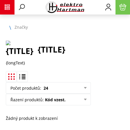
Značky
{TITLE}
{longText}
Počet produktů
:
24
Řazení produktů
:
Kód vzest.
Žádný produkt k zobrazení