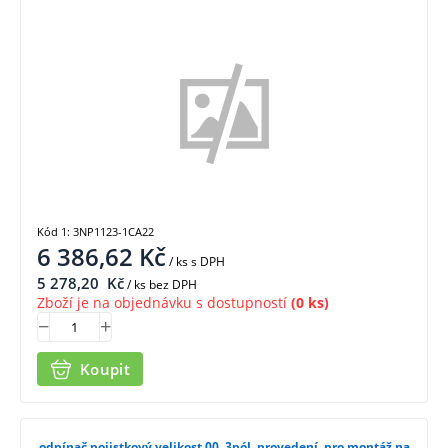
1CA22
Kód 1: 3NP1123-1CA22
6 386,62
Kč
/ ks
s DPH
5 278,20
Kč
/ ks bez DPH
Zboží je na objednávku s dostupností
(0 ks)
Koupit
odpínač pojistkový velikost 00, 3pól. provedení, pro montáž na