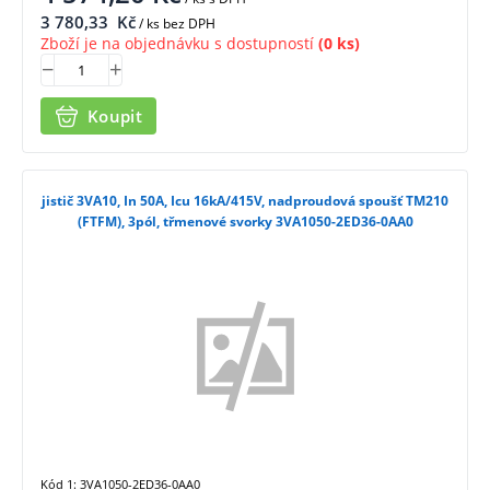
3 780,33
Kč
/ ks bez DPH
Zboží je na objednávku s dostupností
(0 ks)
Koupit
jistič 3VA10, In 50A, Icu 16kA/415V, nadproudová spoušť TM210
(FTFM), 3pól, třmenové svorky 3VA1050-2ED36-0AA0
Kód 1: 3VA1050-2ED36-0AA0