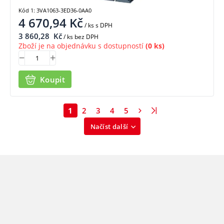
Kód 1: 3VA1063-3ED36-0AA0
4 670,94
Kč
/ ks
s DPH
3 860,28
Kč
/ ks bez DPH
Zboží je na objednávku s dostupností
(0 ks)
Koupit
1
2
3
4
5
Načíst další