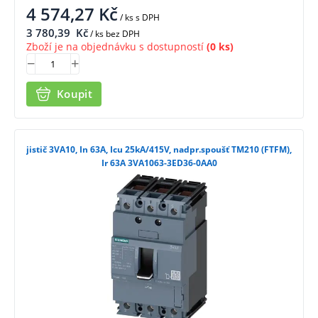
4 574,27
Kč
/ ks
s DPH
3 780,39
Kč
/ ks bez DPH
Zboží je na objednávku s dostupností
(0 ks)
Koupit
jistič 3VA10, In 63A, Icu 25kA/415V, nadpr.spoušť TM210 (FTFM),
Ir 63A 3VA1063-3ED36-0AA0