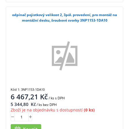
odpínač pojistkový velikost 2, 3pól. provedení, pro montáž na
montážní desku, šroubové svorky 3NP1153-1DA10
Kód 1: 3NP1153-1DA10
6 467,21
Kč
/ ks
s DPH
5 344,80
Kč
/ ks bez DPH
Zboží je na objednávku s dostupností
(0 ks)