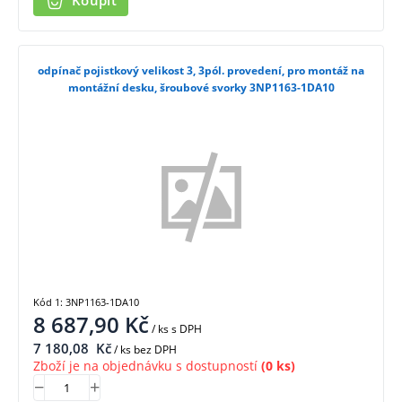
Koupit
odpínač pojistkový velikost 3, 3pól. provedení, pro montáž na
montážní desku, šroubové svorky 3NP1163-1DA10
Kód 1: 3NP1163-1DA10
8 687,90
Kč
/ ks
s DPH
7 180,08
Kč
/ ks bez DPH
Zboží je na objednávku s dostupností
(0 ks)