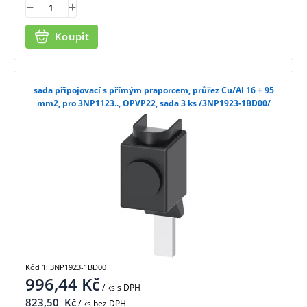
Koupit
sada připojovací s přímým praporcem, průřez Cu/Al 16 ÷ 95
mm2, pro 3NP1123.., OPVP22, sada 3 ks /3NP1923-1BD00/
Kód 1: 3NP1923-1BD00
996,44
Kč
/ ks
s DPH
823,50
Kč
/ ks bez DPH