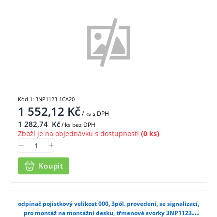
Kód 1: 3NP1123-1CA20
1 552,12
Kč
/ ks
s DPH
1 282,74
Kč
/ ks bez DPH
Zboží je na objednávku s dostupností
(0 ks)
Koupit
odpínač pojistkový velikost 000, 3pól. provedení, se signalizací,
pro montáž na montážní desku, třmenové svorky 3NP1123-