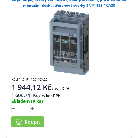
montážní desku, třmenové svorky 3NP1133-1CA20
Kód 1: 3NP1133-1CA20
1 944,12
Kč
/ ks
s DPH
1 606,71
Kč
/ ks bez DPH
Skladem
(9 ks)
Koupit