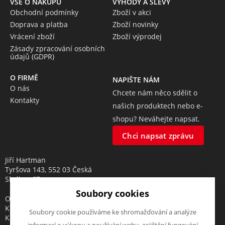
VŠE O NÁKUPU
VÝHODY A SLEVY
Obchodní podmínky
Zboží v akci
Doprava a platba
Zboží novinky
Vrácení zboží
Zboží výprodej
Zásady zpracování osobních
údajů (GDPR)
O FIRMĚ
NAPIŠTE NÁM
O nás
Chcete nám něco sdělit o
Kontakty
našich produktech nebo e-
shopu? Neváhejte napsat.
Chci napsat zprávu
Jiří Hartman
Tyršova 143, 552 03 Česká
Skalice, CZ
Soubory cookies
Obchodní rejstřík vedený u
Krajského soudu v Hradci
Soubory cookie používáme ke shromažďování a analýze
Králové, oddíl A, vložka 18553