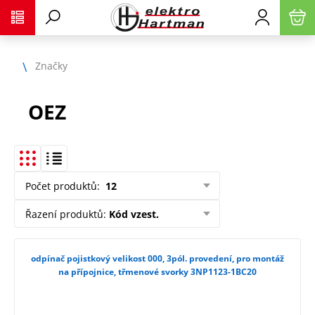
Značky
OEZ
Počet produktů
:
12
Řazení produktů
:
Kód vzest.
odpínač pojistkový velikost 000, 3pól. provedení, pro montáž
na přípojnice, třmenové svorky 3NP1123-1BC20