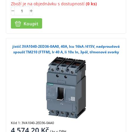
Zboží je na objednávku s dostupností
(0 ks)
Koupit
jistič 3VA1040-2ED36-0AA0, 40A, Icu 16kA /415V, nadproudová
spoušť TM210 (FTFM), Ir 40 A, Ii 10x In, 3pól, třmenové svorky
Kód 1: 3VA1040-2ED36-0AA0
4 574,20
Kč
/ ks
s DPH