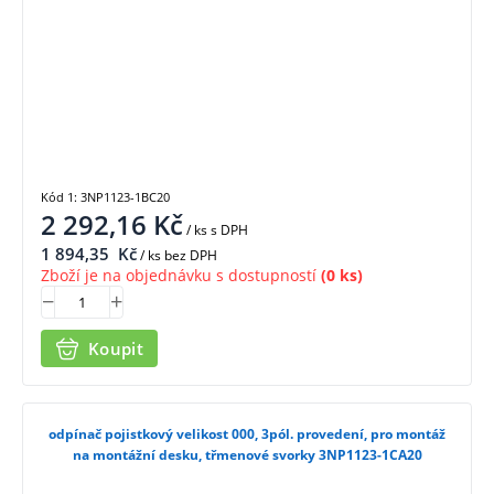
Kód 1: 3NP1123-1BC20
2 292,16
Kč
/ ks
s DPH
1 894,35
Kč
/ ks bez DPH
Zboží je na objednávku s dostupností
(0 ks)
Koupit
odpínač pojistkový velikost 000, 3pól. provedení, pro montáž
na montážní desku, třmenové svorky 3NP1123-1CA20