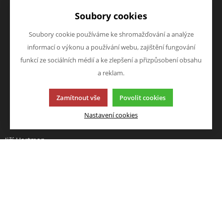
Doprava a platba
Zboží novinky
Soubory cookies
Vrácení zboží
Zboží výprodej
Zásady zpracování osobních
Soubory cookie používáme ke shromažďování a analýze
údajů (GDPR)
informací o výkonu a používání webu, zajištění fungování
O FIRMĚ
NAPIŠTE NÁM
funkcí ze sociálních médií a ke zlepšení a přizpůsobení obsahu
O nás
Chcete nám něco sdělit o
a reklam.
Kontakty
našich produktech nebo e-
Zamítnout vše
Povolit cookies
shopu? Neváhejte napsat.
Chci napsat zprávu
Nastavení cookies
Jiří Hartman
Tyršova 143, 552 03 Česká
Skalice, CZ
Obchodní rejstřík vedený u
Krajského soudu v Hradci
Králové, oddíl A, vložka 18553